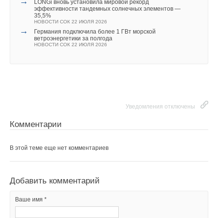
→
LONGi вновь установила мировой рекорд
эффективности тандемных солнечных элементов —
35,5%
НОВОСТИ СОК 22 ИЮЛЯ 2026
→
Германия подключила более 1 ГВт морской
ветроэнергетики за полгода
НОВОСТИ СОК 22 ИЮЛЯ 2026
Уведомления отключены
Комментарии
В этой теме еще нет комментариев
Уведомления отключены
Комментарии
Добавить комментарий
В этой теме еще нет комментариев
Ваше имя *
Добавить комментарий
Ваш E-mail *
Ваше имя *