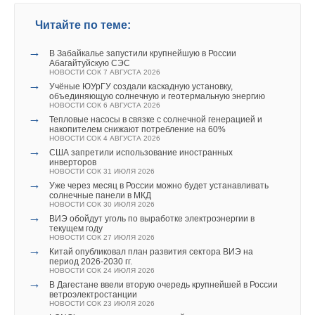
НОВОСТИ СОК 7 АВГУСТА 2026
→
Учёные ЮУрГУ создали каскадную установку,
Читайте по теме:
объединяющую солнечную и геотермальную энергию
НОВОСТИ СОК 6 АВГУСТА 2026
Текст комментария
→
→
Тепловые насосы в связке с солнечной генерацией и
В Забайкалье запустили крупнейшую в России
накопителем снижают потребление на 60%
Абагайтуйскую СЭС
НОВОСТИ СОК 4 АВГУСТА 2026
НОВОСТИ СОК 7 АВГУСТА 2026
→
→
США запретили использование иностранных
Учёные ЮУрГУ создали каскадную установку,
инверторов
объединяющую солнечную и геотермальную энергию
НОВОСТИ СОК 31 ИЮЛЯ 2026
НОВОСТИ СОК 6 АВГУСТА 2026
→
→
Уже через месяц в России можно будет устанавливать
Тепловые насосы в связке с солнечной генерацией и
солнечные панели в МКД
накопителем снижают потребление на 60%
НОВОСТИ СОК 30 ИЮЛЯ 2026
НОВОСТИ СОК 4 АВГУСТА 2026
→
→
ВИЭ обойдут уголь по выработке электроэнергии в
США запретили использование иностранных
текущем году
инверторов
НОВОСТИ СОК 27 ИЮЛЯ 2026
НОВОСТИ СОК 31 ИЮЛЯ 2026
→
→
Китай опубликовал план развития сектора ВИЭ на
Уже через месяц в России можно будет устанавливать
период 2026-2030 гг.
солнечные панели в МКД
НОВОСТИ СОК 24 ИЮЛЯ 2026
НОВОСТИ СОК 30 ИЮЛЯ 2026
→
→
В Дагестане ввели вторую очередь крупнейшей в России
ВИЭ обойдут уголь по выработке электроэнергии в
ветроэлектростанции
текущем году
НОВОСТИ СОК 23 ИЮЛЯ 2026
НОВОСТИ СОК 27 ИЮЛЯ 2026
→
→
LONGi вновь установила мировой рекорд
Китай опубликовал план развития сектора ВИЭ на
эффективности тандемных солнечных элементов —
период 2026-2030 гг.
35,5%
НОВОСТИ СОК 24 ИЮЛЯ 2026
НОВОСТИ СОК 22 ИЮЛЯ 2026
→
В Дагестане ввели вторую очередь крупнейшей в России
→
Германия подключила более 1 ГВт морской
ветроэлектростанции
ветроэнергетики за полгода
НОВОСТИ СОК 23 ИЮЛЯ 2026
НОВОСТИ СОК 22 ИЮЛЯ 2026