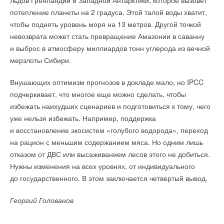
льдов Гренландии и Западной Антарктики, которое вызовет
→
Партнеры проекта занимаются в настоящее время
Китайская Shenling представила линейку тепловых
потепление планеты на 2 градуса. Этой талой воды хватит,
Ваш E-mail *
Ваше имя *
насосов «воздух-вода» на R290
изучением потенциальных источников углекислого газа
чтобы поднять уровень моря на 13 метров. Другой точкой
НОВОСТИ СОК 4 АВГУСТА 2026
и мест, подходящих для выработки чистой энергии
невозврата может стать превращение Амазонии в саванну
в избыточном количестве. Кроме того, они выбирают
и выброс в атмосферу миллиардов тонн углерода из вечной
Ваш E-mail *
Текст комментария
подходящее расположение для станций Underground Sun
мерзлоты Сибири.
Conversion.
Внушающих оптимизм прогнозов в докладе мало, но IPCC
Текст комментария
Уведомления отключены
Крупнейшее предприятие, которое будет плавить и катать
подчеркивает, что многое еще можно сделать, чтобы
сталь на водороде, будет построено в течение трех лет
Комментарии
избежать наихудших сценариев и подготовиться к тому, чего
на севере в Швеции. Завод обойдется в $3 млрд,
уже нельзя избежать. Например, поддержка
но выпущенные из его стали электромобили станут
и восстановление экосистем «голубого водорода», переход
В этой теме еще нет комментариев
действительно полностью углеродно-нейтральными.
на рацион с меньшим содержанием мяса. Но одним лишь
отказом от ДВС или высаживанием лесов этого не добиться.
ИСТОЧНИК: ХАЙТЕК+
Добавить комментарий
Нужны изменения на всех уровнях, от индивидуального
до государственного. В этом заключается четвертый вывод.
Ваше имя *
Читайте по теме:
Георгий Голованов
→
В Забайкалье запустили крупнейшую в России
Ваш E-mail *
Абагайтуйскую СЭС