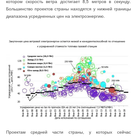
котором скорость ветра достигает 8,5 метров в секунду.
роботизации участникам проекта «Промтуризм.РФ»
НОВОСТИ СОК 4 АВГУСТА 2026
Большинство проектов страны находятся у нижней границы
→
Китайская Shenling представила линейку тепловых
диапазона усредненных цен на электроэнергию.
насосов «воздух-вода» на R290
НОВОСТИ СОК 4 АВГУСТА 2026
→
Тепловые насосы в связке с солнечной генерацией и
накопителем снижают потребление на 60%
НОВОСТИ СОК 4 АВГУСТА 2026
Уведомления отключены
Комментарии
В этой теме еще нет комментариев
Добавить комментарий
Проектам средней части страны, у которых сейчас
Ваше имя *