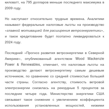
НОВОСТИ СОК 30 ИЮЛЯ 2026
Интеллектуальная система водоотведения Nexos
киловатт, на 795 долларов меньше последнего максимума в
НОВОСТИ СОК 12 ИЮЛЯ 2023
→
ВИЛО РУС представила обновлённый онлайн‑каталог
Intelligence с насосом Wilo-Rexa Solid-Q
→
«Терморос» на BAXI Expo в Екатеринбурге
2009 году.
запасных частей
Использование технологии «интернета вещей» в
НОВОСТИ СОК 7 ИЮЛЯ 2023
НОВОСТИ СОК 3 ИЮЛЯ 2026
отоплении зданий: упреждающее управление,
Но наступают относительно трудные времена. Аналитики
распределённый мониторинг, интеллектуальная
называют федеральные налоговые льготы на производство
балансировка
Испытания и приёмка систем отопления, вентиляции и
«
главной мотивацией для расширения ветроэнергетики
»,
кондиционирования в эксплуатацию
и такое кредитование будет поэтапно ликвидироваться к
Итальянские циркуляционные насосы нового поколения
Уведомления отключены
2024 году.
К вопросу определения удельной вентиляционной
Уведомления отключены
характеристики многоквартирных жилых домов
Комментарии
Комментарии
Как оборудовать помещение для напольного котла
Последний «Прогноз развития ветроэнергетики в Северной
Каскадные системы с котлами Innovens MCA Pro
Америке», опубликованный агентством Wood Mackenzie
Наладка и регулировка систем водяного отопления
В этой теме еще нет комментариев
В этой теме еще нет комментариев
Power & Renewables, отмечает, что налоговые льготы на
Новый комитет для поддержки полипропиленовых труб
производство делают ветроэнергетику самым дешевым
Повышение эффективности работы фотоэлектрических
преобразователей при параллельной и смешанной
источником, по сравнению со средней стоимостью большей
Добавить комментарий
Добавить комментарий
коммутации
части страны. Согласно агентству, стоимость ветровой
Решения для индивидуального учёта энергии в
электроэнергии снизилась на рекордные 5 процентов за
Ваше имя *
многоквартирных зданиях
Ваше имя *
последние четыре года. Министерство энергетики США
Рынок труб для ГВС и ХВС сегодня и завтра. Опрос
ведущих экспертов
связывает такое снижение с увеличением коэффициента
Советское и российское солнечное теплоснабжение —
Ваш E-mail *
использования установленных мощностей, низкими
Ваш E-mail *
научные и инженерные школы