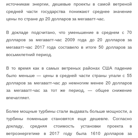
позволяет управлять шаровым краном с крутящим моментом
бесплатными (необходимо указывать в описании).
источникам энергии, дешевые проекты в самой ветреной
до 64 000 Нм.
средней части государства понижают среднее значение
цены по стране до 20 долларов за мегаватт-час.
В докладе подсчитано, что уменьшение в среднем с 70
Читайте по теме:
долларов за мегаватт-час 2009 года до 20 долларов за
Читайте по теме:
мегаватт-час 2017 года составило в итоге 50 долларов за
→
'ТехПромАрма' - на бизнес-форуме во Флоренции
НОВОСТИ СОК 17 ДЕКАБРЯ 2018
восьмилетний период.
→
ГК «Терморос» усиливает позиции на рынке Казахстана
→
«ТехПромАрма» получила европейский патент
НОВОСТИ СОК 27 СЕНТЯБРЯ 2024
НОВОСТИ СОК 6 НОЯБРЯ 2018
→
Инженерное Пятиборье ГК «Терморос» в Новосибирске
В то время как в самых ветреных районах США падение
→
«Регулятор» и канадский университет
НОВОСТИ СОК 1 АВГУСТА 2024
НОВОСТИ СОК 6 НОЯБРЯ 2018
→
было меньше — цены в средней части страны упали с 55
Терморос Grand Meeting 2024
→
Специалисты 'Росатома' - на 'Курганспецарматуре'
НОВОСТИ СОК 24 ИЮЛЯ 2024
долларов за мегаватт-час до немногим менее 20 долларов
НОВОСТИ СОК 22 ОКТЯБРЯ 2018
→
«Терморос» подписал договор о создании Консорциума
→
за мегаватт-час за тот же период, — общее снижение
Разработки ЭМК на предприятиях Екатеринбурга
НОВОСТИ СОК 1 НОЯБРЯ 2023
НОВОСТИ СОК 11 ОКТЯБРЯ 2018
→
«Многоборье Терморос» в Ленинградской области
впечатляет.
→
Владимир Макаров - почетный арматуростроитель
НОВОСТИ СОК 1 СЕНТЯБРЯ 2023
50 лет со дня производства первого бытового
НОВОСТИ СОК 9 ОКТЯБРЯ 2018
→
«ТЕРМОРОС MEETING» в Ленобласти
→
кондиционера
'Энергомашкомплект' на конференции в Казахстане
Более мощные турбины стали выдавать больше мощности, а
НОВОСТИ СОК 21 ИЮЛЯ 2023
НОВОСТИ СОК 20 СЕНТЯБРЯ 2018
→
Виктор Васильев — о законах техноэволюции и рынке
«Терморос»: путь к успеху длиною в 28 лет
турбины поменьше становятся еще дешевле. Согласно
→
НПО «Регулятор» на конференции в Иркутске
НОВОСТИ СОК 17 ИЮЛЯ 2023
металлопласта
НОВОСТИ СОК 13 АВГУСТА 2018
→
докладу, средняя стоимость установки проекта в
Новинка Gekon: термостатическая головка M30x1,5
Выбор расчётной температуры внутреннего воздуха для
→
СИЭНПИ РУС представила новую серию консольных
НОВОСТИ СОК 13 ИЮЛЯ 2023
ветроэнергетике в 2017 году была 1610 долларов за
многозональных систем кондиционирования
насосов NM
→
«Терморос» примет участие в Open Village