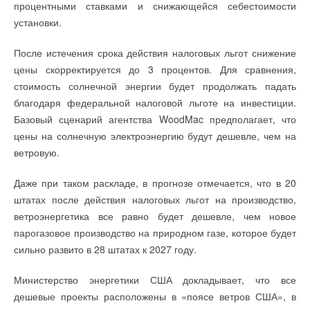
процентными ставками и снижающейся себестоимости
Энергоэффективность в системах кондиционирования
установки.
воздуха с применением испарительного охлаждения
Текст комментария
Текст комментария
После истечения срока действия налоговых льгот снижение
Читайте по теме:
цены скорректируется до 3 процентов. Для сравнения,
стоимость солнечной энергии будет продолжать падать
→
Новинка — приточная вентиляционная установка ZILON
благодаря федеральной налоговой льготе на инвестиции.
ZPW-N 2000 INT EC
НОВОСТИ СОК 6 АВГУСТА 2026
Базовый сценарий агентства WoodMac предполагает, что
→
Учёные ЮУрГУ создали каскадную установку,
цены на солнечную электроэнергию будут дешевле, чем на
объединяющую солнечную и геотермальную энергию
НОВОСТИ СОК 6 АВГУСТА 2026
ветровую.
→
Для Арктики создали технологию защиты
ветрогенераторов от аварий
НОВОСТИ СОК 6 АВГУСТА 2026
Даже при таком раскладе, в прогнозе отмечается, что в 20
→
Запорные клапаны Ридан для систем холодоснабжения
штатах после действия налоговых льгот на производство,
одобрены сертификатом РМРС
НОВОСТИ СОК 6 АВГУСТА 2026
ветроэнергетика все равно будет дешевле, чем новое
→
Универсальный пульт Z037-5C0 от НЕВАТОМ
парогазовое производство на природном газе, которое будет
НОВОСТИ СОК 5 АВГУСТА 2026
→
Гибридный тепловой насос PV/T с одним общим
сильно развито в 28 штатах к 2027 году.
испарителем
НОВОСТИ СОК 5 АВГУСТА 2026
→
Министерство энергетики США докладывает, что все
21-й ежегодный форум «ЦОД-2026»
НОВОСТИ СОК 5 АВГУСТА 2026
дешевые проекты расположены в «поясе ветров США», в
→
Корпорация «Термекс» представила передовой опыт