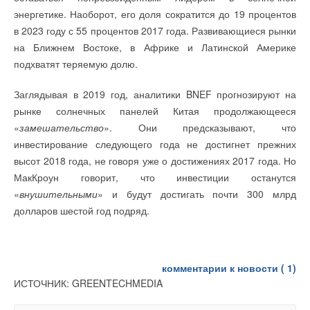
энергетике. Наоборот, его доля сократится до 19 процентов
в 2023 году с 55 процентов 2017 года. Развивающиеся рынки
Читайте по теме:
на Ближнем Востоке, в Африке и Латинской Америке
→
подхватят теряемую долю.
В Забайкалье запустили крупнейшую в России
Абагайтуйскую СЭС
НОВОСТИ СОК 7 АВГУСТА 2026
Заглядывая в 2019 год, аналитики BNEF прогнозируют на
→
Учёные ЮУрГУ создали каскадную установку,
объединяющую солнечную и геотермальную энергию
рынке солнечных панелей Китая продолжающееся
НОВОСТИ СОК 6 АВГУСТА 2026
«
замешательство
». Они предсказывают, что
→
Тепловые насосы в связке с солнечной генерацией и
накопителем снижают потребление на 60%
инвестирование следующего года не достигнет прежних
НОВОСТИ СОК 4 АВГУСТА 2026
высот 2018 года, не говоря уже о достижениях 2017 года. Но
→
США запретили использование иностранных
инверторов
МакКроун говорит, что инвестиции останутся
НОВОСТИ СОК 31 ИЮЛЯ 2026
→
«
внушительными
» и будут достигать почти 300 млрд
Уже через месяц в России можно будет устанавливать
солнечные панели в МКД
долларов шестой год подряд.
НОВОСТИ СОК 30 ИЮЛЯ 2026
→
ВИЭ обойдут уголь по выработке электроэнергии в
текущем году
НОВОСТИ СОК 27 ИЮЛЯ 2026
→
Китай опубликовал план развития сектора ВИЭ на
комментарии к новости (
1
)
период 2026-2030 гг.
НОВОСТИ СОК 24 ИЮЛЯ 2026
ИСТОЧНИК: GREENTECHMEDIA
→
В Дагестане ввели вторую очередь крупнейшей в России
ветроэлектростанции