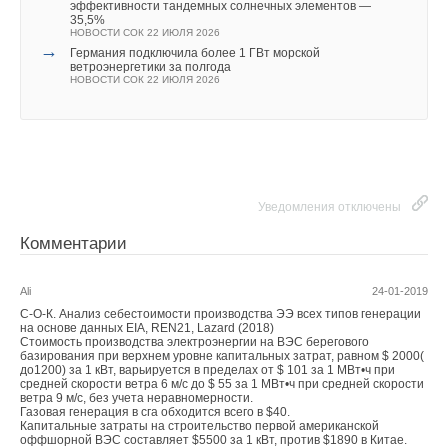
эффективности тандемных солнечных элементов —
35,5%
НОВОСТИ СОК 22 ИЮЛЯ 2026
→
Германия подключила более 1 ГВт морской
ветроэнергетики за полгода
Добавить комментарий
НОВОСТИ СОК 22 ИЮЛЯ 2026
Ваше имя *
Ваш E-mail *
Уведомления отключены
Комментарии
Текст комментария
Ali
24-01-2019
С-О-К. Анализ себестоимости производства ЭЭ всех типов генерации
на основе данных EIA, REN21, Lazard (2018)
Стоимость производства электроэнергии на ВЭС берегового
базирования при верхнем уровне капитальных затрат, равном $ 2000(
до1200) за 1 кВт, варьируется в пределах от $ 101 за 1 МВт•ч при
средней скорости ветра 6 м/с до $ 55 за 1 МВт•ч при средней скорости
ветра 9 м/с, без учета неравномерности.
Газовая генерация в сга обходится всего в $40.
Капитальные затраты на строительство первой американской
оффшорной ВЭС составляет $5500 за 1 кВт, против $1890 в Китае.