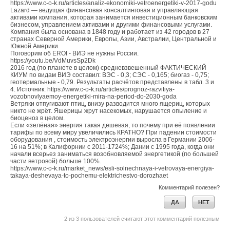
https://www.c-o-k.ru/articles/analiz-ekonomiki-vetroenergetiki-v-2017-godu
Lazard — ведущая финансовая консалтинговая и управляющая
активами компания, которая занимается инвестиционным банковским
бизнесом, управлением активами и другими финансовыми услугами.
Компания была основана в 1848 году и работает из 42 городов в 27
странах Северной Америки, Европы, Азии, Австралии, Центральной и
Южной Америки.
Поговорим об EROI - ВИЭ не нужны России.
https://youtu.be/VdMuvsSp2Dk
2016 год (по планете в целом) средневзвешенный ФАКТИЧЕСКИЙ
КИУМ по видам ВИЭ составил: ВЭС - 0,3; СЭС - 0,165; биогаз - 0,75;
геотермальные - 0,79. Результаты расчётов представлены в табл. 3 и
4. Источник: https://www.c-o-k.ru/articles/prognoz-razvitiya-
vozobnovlyaemoy-energetiki-mira-na-period-do-2030-goda
Ветряки отпугивают птиц, внизу разводится много ящериц, которых
никто не жрёт. Яшерицы жрут насекомых, нарушается опыление и
биоценоз в целом.
Если «зелёная» энергия такая дешевая, то почему при её появлении
тарифы по всему миру увеличились КРАТНО? При падении стоимости
оборудования , стоимость электроэнергии выросла в Германии 2006-
16 на 51%; в Калифорнии с 2011-1724%; Дании с 1995 года, когда они
начали всерьез заниматься возобновляемой энергетикой (по большей
части ветровой) больше 100%.
https://www.c-o-k.ru/market_news/esli-solnechnaya-i-vetrovaya-energiya-
takaya-deshevaya-to-pochemu-elektrichestvo-dorozhaet
Комментарий полезен?
ДА
НЕТ
2
из
3
пользователей считают этот комментарий полезным