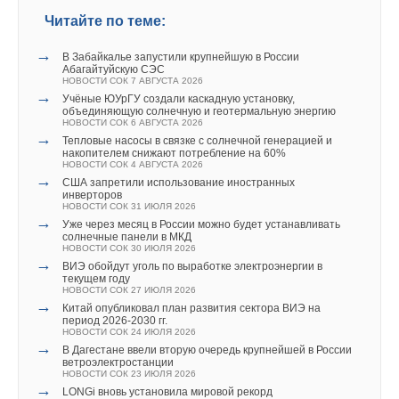
НОВОСТИ СОК 23 ИЮЛЯ 2026
→
LONGi вновь установила мировой рекорд
Читайте по теме:
эффективности тандемных солнечных элементов —
35,5%
→
НОВОСТИ СОК 22 ИЮЛЯ 2026
В Забайкалье запустили крупнейшую в России
→
Абагайтуйскую СЭС
Германия подключила более 1 ГВт морской
НОВОСТИ СОК 7 АВГУСТА 2026
ветроэнергетики за полгода
→
НОВОСТИ СОК 22 ИЮЛЯ 2026
Учёные ЮУрГУ создали каскадную установку,
объединяющую солнечную и геотермальную энергию
НОВОСТИ СОК 6 АВГУСТА 2026
→
Тепловые насосы в связке с солнечной генерацией и
накопителем снижают потребление на 60%
НОВОСТИ СОК 4 АВГУСТА 2026
→
США запретили использование иностранных
инверторов
НОВОСТИ СОК 31 ИЮЛЯ 2026
Уведомления отключены
→
Уже через месяц в России можно будет устанавливать
солнечные панели в МКД
Комментарии
НОВОСТИ СОК 30 ИЮЛЯ 2026
→
ВИЭ обойдут уголь по выработке электроэнергии в
текущем году
Ali
24-01-2019
НОВОСТИ СОК 27 ИЮЛЯ 2026
→
Пилите, Шура, пилите! Они золотые!
Китай опубликовал план развития сектора ВИЭ на
период 2026-2030 гг.
Допилят до тарифа в 22 рубля для глюпих овец, як у германии.
НОВОСТИ СОК 24 ИЮЛЯ 2026
→
В Дагестане ввели вторую очередь крупнейшей в России
Комментарий полезен?
ветроэлектростанции
НОВОСТИ СОК 23 ИЮЛЯ 2026
ДА
НЕТ
→
LONGi вновь установила мировой рекорд