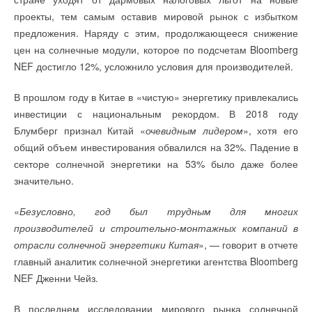
Комментарии
с 29 января, позволит компании получить упрощенные
проекты, тем самым оставив мировой рынок с избытком
условия по локализации. Источники в отрасли отмечают, что
предложения. Наряду с этим, продолжающееся снижение
Добавить комментарий
В этой теме еще нет комментариев
применение СПИК в части ВИЭ целесообразно только для
цен на солнечные модули, которое по подсчетам Bloomberg
производств, не имеющих аналогов в России. Между тем
NEF достигло 12%, усложнило условия для производителей.
Ваше имя *
заявитель сможет в течение первых нескольких лет действия
Добавить комментарий
В прошлом году в Китае в «чистую» энергетику привлекались
контракта поставлять импортное оборудование, получая
инвестиции с национальным рекордом. В 2018 году
Ваш E-mail *
повышенные платежи за мощность. «Это дискредитирует
Ваше имя *
Блумберг признал Китай «
очевидным лидером
», хотя его
сам инструмент, снижает доверие участников рынка и
общий объем инвестирования обвалился на 32%. Падение в
потребителей к ДПМ ВИЭ»,— полагают в отрасли. По
секторе солнечной энергетики на 53% было даже более
Текст комментария
данным собеседников “Ъ”, речь может идти о поставках
Ваш E-mail *
значительно.
китайского производителя Risen Energy. Китайские панели в
среднем на 40% дешевле российских.
«
Безусловно, год был трудным для многих
Текст комментария
производителей и строительно-монтажных компаний в
Замглавы Минпромторга Василий Осьмаков заверил “Ъ”, что
отрасли солнечной энергетики Китая
», — говорит в отчете
продукция, аналогичная технологии РГЭ, в России сейчас не
главный аналитик солнечной энергетики агентства Bloomberg
выпускается. Министерство готовит проект решения
NEF Дженни Чейз.
комиссии по СПИК на условиях инвестора, совещание
пройдет до конца января. Чиновник уточнил, что требования
В последнем исследовании мирового рынка солнечной