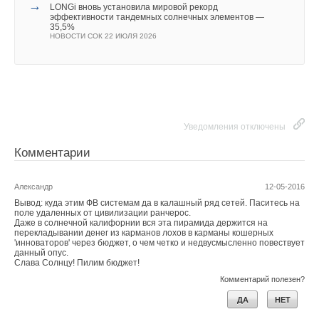
Комментарии
→
LONGi вновь установила мировой рекорд
эффективности тандемных солнечных элементов —
35,5%
НОВОСТИ СОК 22 ИЮЛЯ 2026
Nick
06-05-2016
До того как Xylem купил Lowara у них насосы были точно не хуже
Комментарий полезен?
ДА
НЕТ
Уведомления отключены
Комментарии
Добавить комментарий
Александр
12-05-2016
Ваше имя *
Вывод: куда этим ФВ системам да в калашный ряд сетей. Паситесь на
поле удаленных от цивилизации ранчерос.
Даже в солнечной калифорнии вся эта пирамида держится на
перекладывании денег из карманов лохов в карманы кошерных
Ваш E-mail *
'инноваторов' через бюджет, о чем четко и недвусмысленно повествует
данный опус.
Слава Солнцу! Пилим бюджет!
Комментарий полезен?
Текст комментария
ДА
НЕТ