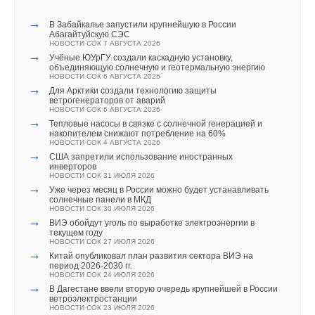
НОВОСТИ СОК 21 ЯНВАРЯ 2022
→
Xylem в партнерстве с ЮНИСЕФ обеспечат доступ к
→
В Забайкалье запустили крупнейшую в России
чистой воде для 3,4 млн детей в Индии
Абагайтуйскую СЭС
НОВОСТИ СОК 24 ДЕКАБРЯ 2021
НОВОСТИ СОК 7 АВГУСТА 2026
→
Хакеры помогают бороться с последствиями опасных
→
Учёные ЮУрГУ создали каскадную установку,
наводнений на хакатоне
объединяющую солнечную и геотермальную энергию
НОВОСТИ СОК 5 ОКТЯБРЯ 2021
НОВОСТИ СОК 6 АВГУСТА 2026
→
Xylem расширяет гарантию до 5 лет на циркуляционные
→
Для Арктики создали технологию защиты
насосы Lowara
ветрогенераторов от аварий
НОВОСТИ СОК 1 ОКТЯБРЯ 2021
НОВОСТИ СОК 6 АВГУСТА 2026
→
Xylem Flygt Bibo Alpha
→
Тепловые насосы в связке с солнечной генерацией и
НОВОСТИ СОК 28 ИЮНЯ 2021
накопителем снижают потребление на 60%
→
Компания Xylem представила новую серию
НОВОСТИ СОК 4 АВГУСТА 2026
полупогружных многоступенчатых насосов Lowara серии
→
США запретили использование иностранных
e-SVI
инверторов
НОВОСТИ СОК 4 ИЮНЯ 2021
НОВОСТИ СОК 31 ИЮЛЯ 2026
→
Xylem совместно с ЮНИСЕФ обеспечила предметами
→
Уже через месяц в России можно будет устанавливать
гигиены 100 школ в Таджикистане
солнечные панели в МКД
НОВОСТИ СОК 22 АПРЕЛЯ 2021
НОВОСТИ СОК 30 ИЮЛЯ 2026
→
ВИЭ обойдут уголь по выработке электроэнергии в
текущем году
НОВОСТИ СОК 27 ИЮЛЯ 2026
→
Китай опубликовал план развития сектора ВИЭ на
период 2026-2030 гг.
НОВОСТИ СОК 24 ИЮЛЯ 2026
→
В Дагестане ввели вторую очередь крупнейшей в России
Уведомления отключены
ветроэлектростанции
НОВОСТИ СОК 23 ИЮЛЯ 2026