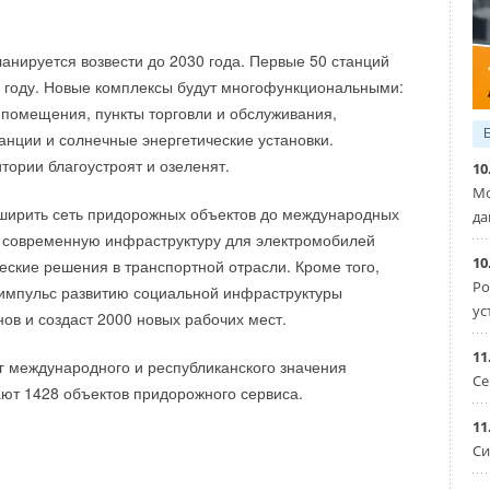
и исследовательских лабораторий, предприятий
вой и химической промышленности.
ланируется возвести до 2030 года. Первые 50 станций
м году. Новые комплексы будут многофункциональными:
совые клапаны
IRD AISI 316
представляют собой ирисовую
помещения, пункты торговли и обслуживания,
ленную в корпусе с круглыми присоединительными
анции и солнечные энергетические установки.
пусе клапана нанесена легко читаемая шкала настройки
ории благоустроят и озеленят.
10
церы для измерения перепада давления на диафрагме.
Мо
м шкалы положение лепестков диафрагмы и измеряя
сширить сеть придорожных объектов до международных
да
нциального манометра падение давления на клапане,
ь современную инфраструктуру для электромобилей
чностью определить расход воздуха, проходящего через
10
ческие решения в транспортной отрасли. Кроме того,
 воздушными клапанами IRD AISI 316 осуществляется
Ро
 импульс развитию социальной инфраструктуры
ус
ов и создаст 2000 новых рабочих мест.
IRD AISI 316
выпускаются в 10 типоразмерах от 100 до
м, что позволяет пронести его в любой дверной проем.
11
г международного и республиканского значения
иафрагма изготавливаются из высококачественной
Се
ают 1428 объектов придорожного сервиса.
ел сертификацию, имеет всю необходимую
марки AISI 316, которая широко применяется
11
егазовой и судостроительной промышленности. Патрубки
Си
езиновыми уплотнениями, что обеспечивает
зможность работы на пониженном давлении газа без
инения с воздуховодами.