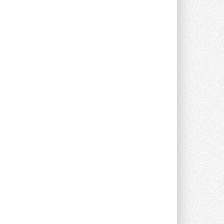
Новый фирменный магазин
Midea открылся в Сургуте
Компания «Даичи» совместно с
партнером «Энердрим» открыла новый
фирменный магазин Midea в Сургуте ...
29 ИЮЛЯ 2026
Токио — лидер по
интенсивности использования
кондиционеров
Данные получены в ходе очередного
опроса Daikin о восприятии жары ...
28 ИЮЛЯ 2026
CDU производства LG прошёл
валидацию NVIDIA для ИИ-дата-
центров
Компания становится официальным
партнёром NVIDIA по системам ...
28 ИЮЛЯ 2026
В Великобритании предлагают
сделать кондиционирование
обязательным для новостроек
Либеральные демократы внесли