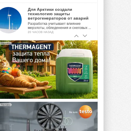
Для Арктики создали
технологию защиты
ветрогенераторов от аварий
Разработка учитывает влияние
мерзлоты, обледенения и снеговых ...
20 ЧАСОВ НАЗАД
Гибридный тепловой насос PV/T
Реклама
с одним общим испарителем
Исследователи предложили
конструкцию двухисточникового ...
ВЧЕРА
21-й ежегодный форум
«ЦОД-2026»
Мероприятие пройдет 2-3 сентября в
отеле Radisson Slavyanskaya. Форум
посетит более двух тысяч участников ...
ВЧЕРА
Реклама
Китайская Shenling представила
линейку тепловых насосов
«воздух-вода» на R290
Серия ThermaX R290 All-In-One
включает три модели ...