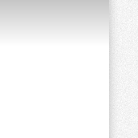
Краска для окон: как выбрать
состав, который не
растрескается после первой
зимы
Частые вопросы о краске для окон ...
30 ИЮЛЯ 2026
СИЭНПИ РУС представила
новую серию консольных
насосов NM
Усовершенствованная гидравлика
помогает снизить энергопотребление ...
30 ИЮЛЯ 2026
Группа «Теплолюкс» открыла
новую производственную
площадку
Открытие нового завода состоялось
сегодня в Мытищах ...
29 ИЮЛЯ 2026
Stiebel Eltron — спонсирует
международные соревнования
25 спортсменов, выступающих в
прыжках с трамплина и лыжном
двоеборье на международных ...
29 ИЮЛЯ 2026