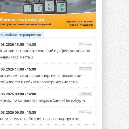
4 АВГУСТА 2026
Тепловые насосы в связке с
солнечной генерацией и
накопителем снижают
потребление на 60%
Исследователи из Италии установили ...
Ближайшие мероприятия
4 АВГУСТА 2026
.08.2026 13:00 - 14:30
Вебинар
«РУСКЛИМАТ Fest 2026» в Уфе
ниторинг, поиск отклонений и дефектоскопия по
собрал свыше 700 профи
нным ТЛО. Часть 2
климатической отрасли
Организатором выступил торгово-
производственный холдинг ...
.08.2026 14:00 - 16:00
Вебинар
3 АВГУСТА 2026
ль систем накопления энергии в повышении
тойчивости и гибкости электрических сетей
«Датарк» испытал модульный
ЦОД с плотностью 54 кВт на
стойку
.08.2026 09:00 - 14:00
Семинар
Испытания прошли на собственной
минар по котлам Immergas в Санкт-Петербурге
производственной площадке и были ...
3 АВГУСТА 2026
.08.2026 09:30 - 10:30
Вебинар
Samsung выпускает VRF-
стемы теплоснабжения населенных пунктов
систему DVM на R32
Линейка включает семь типоразмеров