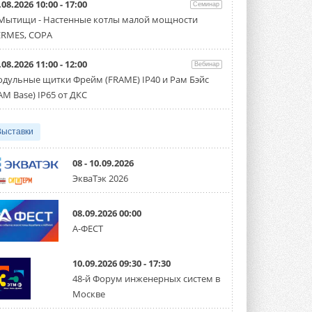
.08.2026 10:00 - 17:00
производительностью от 22,4 до 56 кВт.
Семинар
Суммарная длина трубопроводов ...
 Мытищи - Настенные котлы малой мощности
3 АВГУСТА 2026
RMES, COPA
«СиСофт Девелопмент» подвел
.08.2026 11:00 - 12:00
итоги конкурса студенческих
Вебинар
проектов «ТИМ-лидеры 2026»
дульные щитки Фрейм (FRAME) IP40 и Рам Бэйс
Новый сезон конкурса «ТИМ-лидеры»
AM Base) IP65 от ДКС
стартует уже в сентябре 2026 года ...
3 АВГУСТА 2026
Выставки
«Русклимат» укрепляет
партнёрство за Уралом
Президент Омского землячества в
08 - 10.09.2026
Москве Михаил Тимошенко посетил
ЭкваТэк 2026
Омск с трёхдневным рабочим визитом ...
31 ИЮЛЯ 2026
08.09.2026 00:00
Carrier модернизирует
А-ФЕСТ
флагманский чиллер AquaEdge
19XR
Чиллер получил новую версию,
10.09.2026 09:30 - 17:30
работающую на хладагенте R1234ze ...
31 ИЮЛЯ 2026
48-й Форум инженерных систем в
Москве
Mitsubishi расширяет