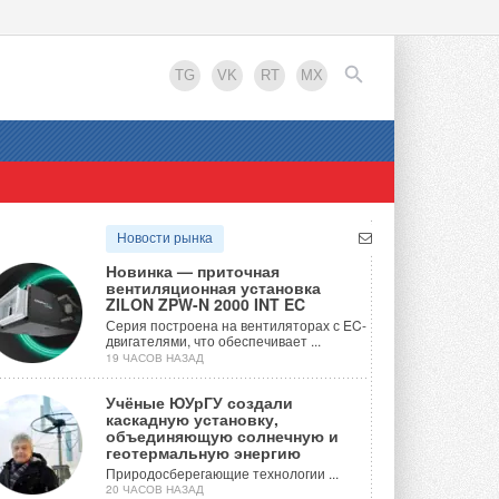
TG
VK
RT
MX
EN
Новости рынка
Новинка — приточная
вентиляционная установка
ZILON ZPW-N 2000 INT EC
Серия построена на вентиляторах с EC-
двигателями, что обеспечивает ...
19 ЧАСОВ НАЗАД
Учёные ЮУрГУ создали
каскадную установку,
объединяющую солнечную и
геотермальную энергию
Природосберегающие технологии ...
20 ЧАСОВ НАЗАД