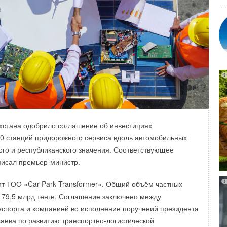
EN МВ 7.1 получила ещё большую локализацию
нентов в России. Уровень локализации в РФ составляет
% дружественные страны.
хстана одобрило соглашение об инвестициях
50 станций придорожного сервиса вдоль автомобильных
 составляет 270 кг, что позволяет с легкостью применять
го и республиканского значения. Соответствующее
IRD AISI 316
предназначены для регулирования
ельных, а также использовать при реконструкции котельных
писал премьер-министр.
а воздуха в воздуховодах из нержавеющей стали круглого
ения. Котел GEFFEN MB 7.1 полностью разборный.
ие которых обусловлено или содержанием
амого тяжелого элемента составляет 147 кг.
т ТОО «Car Park Transformer». Общий объём частных
духе коррозионно-активных веществ, или
179,5 млрд тенге. Соглашение заключено между
риодической очистки системы воздуховодов специальными
спорта и компанией во исполнение поручений президента
ами. Таким образом, основная сфера применения
ева по развитию транспортно-логистической
316 — системы вентиляции медицинских учреждений,