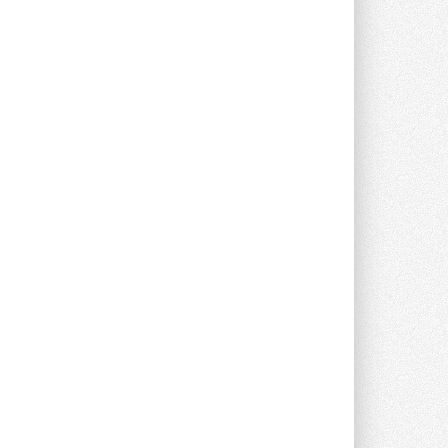
предложение оснащать все новые ...
1
28 ИЮЛЯ 2026
В Подмосковье запустят
производство холодильной
техники и теплообменного
оборудования
Проект реализует компания «ВЕЗА» ...
28 ИЮЛЯ 2026
Ридан объявил о старте продаж
автоматического
балансировочного клапана
Клапан APT‑R3 производится на заводе
в Лешково (Московская область) ...
27 ИЮЛЯ 2026
Шумоглушители собственного
производства от компании
TURKOV
Новая линейка пластинчатых
прямоугольных шумоглушителей ...
27 ИЮЛЯ 2026
Aquatherm Almaty 2026:
ключевая платформа для
развития инженерных систем