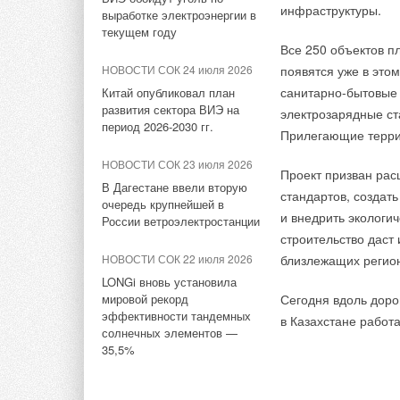
Сборник готовых
инфраструктуры.
документации
различных научных 
выработке электроэнергии в
теплогенераторных GEFFEN
текущем году
медицинской, пище
Все 250 объектов п
НОВОСТИ СОК 7 мая 2019
НОВОСТИ СОК 27 августа
НОВОСТИ СОК 24 июля 2026
появятся уже в это
Новые модели вентиляторов
Конструктивно ири
2015
Ostberg с ЕС-двигателями
санитарно-бытовые 
Китай опубликовал план
диафрагму, установ
Обновление котла GEFFEN
развития сектора ВИЭ на
электрозарядные ст
патрубками. На кор
MB
период 2026-2030 гг.
НОВОСТИ СОК 14 июля 2017
Прилегающие террит
и установлены шту
Новые канальные
НОВОСТИ СОК 5 августа 2026
Выставив по риска
НОВОСТИ СОК 23 июля 2026
вентиляторы BFS от
Проект призван ра
Универсальный пульт Z037-
с помощью диффере
OSTBERG
В Дагестане ввели вторую
стандартов, создат
5C0 от НЕВАТОМ
можно с большой то
очередь крупнейшей в
и внедрить экологи
России ветроэлектростанции
НОВОСТИ СОК 16 июня 2016
клапан. Управление
НОВОСТИ СОК 5 августа 2026
строительство даст
Сопловые
вручную.
Гибридный тепловой насос
НОВОСТИ СОК 22 июля 2026
близлежащих регион
воздухораспределители с
PV/T с одним общим
приводом СДК
LONGi вновь установила
Ирисовые клапаны
Ширина котла 708 м
испарителем
мировой рекорд
Сегодня вдоль доро
800 мм. Корпус и д
эффективности тандемных
НОВОСТИ СОК 4 июня 2016
в Казахстане работ
Котел GEFFEN прош
нержавеющей стали 
НОВОСТИ СОК 4 августа 2026
солнечных элементов —
Арктос: регуляторы
документацию.
в химической, нефт
35,5%
Корпорация «Термекс»
переменного расхода
представила передовой опыт
корпуса снабжены р
воздуха
роботизации участникам
Важным является во
герметичность соед