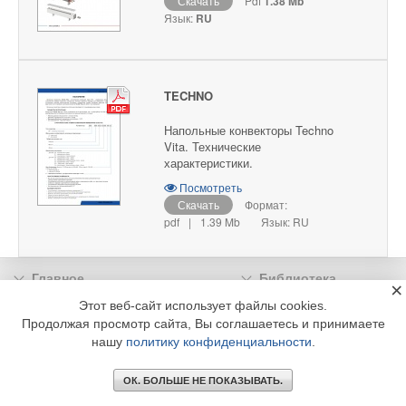
Скачать
Pdf
1.38 Mb
Язык:
RU
TECHNO
Напольные конвекторы Techno
Vita. Технические
характеристики.
Посмотреть
Скачать
Формат:
pdf
|
1.39 Mb
Язык: RU
Главное
Библиотека
×
Подписка
Реклама
Этот веб-сайт использует файлы cookies.
Продолжая просмотр сайта, Вы соглашаетесь и принимаете
Информация
нашу
политику конфиденциальности
.
© 2002 - 2026 OOO Издательский дом «МЕДИА ТЕХНОЛОДЖИ» +7 (495) 665-00-
00
ОК. БОЛЬШЕ НЕ ПОКАЗЫВАТЬ.