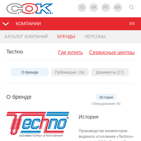
TG
VK
RT
MX
КОМПАНИИ
EN
КАТАЛОГ КОМПАНИЙ
БРЕНДЫ
ПЕРСОНЫ
Techno
Где купить
Сервисные центры
О бренде
Публикации
Документы (17)
(29)
О бренде
История
Оборудование (6)
История
Производство конвекторов
водяного отопления «Techno»