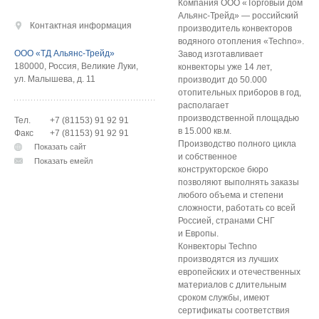
Компания ООО «Торговый дом
Альянс-Трейд» — российский
Контактная информация
производитель конвекторов
водяного отопления «Techno».
ООО «ТД Альянс-Трейд»
Завод изготавливает
180000
,
Россия
,
Великие Луки
,
конвекторы уже 14 лет,
ул. Малышева, д. 11
производит до 50.000
отопительных приборов в год,
располагает
производственной площадью
Тел.
+7 (81153) 91 92 91
в 15.000 кв.м.
Факс
+7 (81153) 91 92 91
Производство полного цикла
Показать сайт
и собственное
Показать емейл
конструкторское бюро
позволяют выполнять заказы
любого объема и степени
сложности, работать со всей
Россией, странами СНГ
и Европы.
Конвекторы Techno
производятся из лучших
европейских и отечественных
материалов с длительным
сроком службы, имеют
сертификаты соответствия