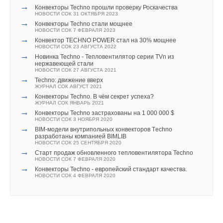
НОВОСТИ СОК 27 АВГУСТА 2021
→
Конвекторы Techno прошли проверку Роскачества
→
Techno: движение вверх
НОВОСТИ СОК 31 ОКТЯБРЯ 2023
ЖУРНАЛ СОК АВГУСТ 2021
→
Конвекторы Techno стали мощнее
→
Конвекторы Techno. В чём секрет успеха?
НОВОСТИ СОК 7 ФЕВРАЛЯ 2023
ЖУРНАЛ СОК ЯНВАРЬ 2021
Уведомления отключены
→
Конвектор TECHNO POWER стал на 30% мощнее
→
Конвекторы Techno застрахованы на 1 000 000 $
НОВОСТИ СОК 23 АВГУСТА 2022
НОВОСТИ СОК 3 НОЯБРЯ 2020
Комментарии
→
Новинка Techno - Тепловентилятор серии TVn из
→
BIM-модели внутрипольных конвекторов Тechno
нержавеющей стали
разработаны компанией BIMLIB
НОВОСТИ СОК 27 АВГУСТА 2021
НОВОСТИ СОК 25 СЕНТЯБРЯ 2020
В этой теме еще нет комментариев
→
Techno: движение вверх
→
Старт продаж обновленного тепловентилятора Techno
ЖУРНАЛ СОК АВГУСТ 2021
НОВОСТИ СОК 7 ФЕВРАЛЯ 2020
→
Конвекторы Techno. В чём секрет успеха?
→
Конвекторы Techno - европейский стандарт качества.
ЖУРНАЛ СОК ЯНВАРЬ 2021
НОВОСТИ СОК 4 ФЕВРАЛЯ 2020
Добавить комментарий
→
Конвекторы Techno застрахованы на 1 000 000 $
НОВОСТИ СОК 3 НОЯБРЯ 2020
→
Ваше имя *
BIM-модели внутрипольных конвекторов Тechno
разработаны компанией BIMLIB
НОВОСТИ СОК 25 СЕНТЯБРЯ 2020
→
Старт продаж обновленного тепловентилятора Techno
НОВОСТИ СОК 7 ФЕВРАЛЯ 2020
Ваш E-mail *
→
Уведомления отключены
Конвекторы Techno - европейский стандарт качества.
НОВОСТИ СОК 4 ФЕВРАЛЯ 2020
Комментарии
Текст комментария
В этой теме еще нет комментариев