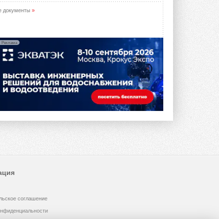
е документы
»
Реклама
ация
льское соглашение
онфиденциальности