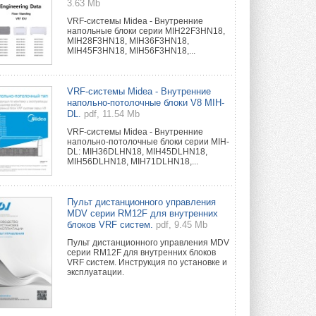
3.63 Mb
VRF-системы Midea - Внутренние
напольные блоки серии MIH22F3HN18,
MIH28F3HN18, MIH36F3HN18,
MIH45F3HN18, MIH56F3HN18,...
VRF-системы Midea - Внутренние
напольно-потолочные блоки V8 MIH-
DL.
pdf, 11.54 Mb
VRF-системы Midea - Внутренние
напольно-потолочные блоки серии MIH-
DL: MIH36DLHN18, MIH45DLHN18,
MIH56DLHN18, MIH71DLHN18,...
Пульт дистанционного управления
MDV серии RM12F для внутренних
блоков VRF систем.
pdf, 9.45 Mb
Пульт дистанционного управления MDV
серии RM12F для внутренних блоков
VRF систем. Инструкция по установке и
эксплуатации.