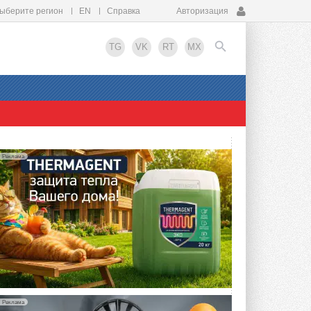
ыберите регион
EN
Справка
Авторизация
TG
VK
RT
MX
EN
Реклама
Реклама