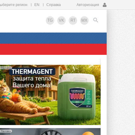
ыберите регион
EN
Справка
Авторизация
TG
VK
RT
MX
EN
Реклама
Реклама