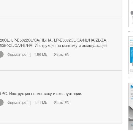
20CL, LP-E5022CL/CA/HL/HA, LP-E5082CL/CA/HL/HA/ZL/ZA,
50B0CL/CA/HL/HA. Инструкция по монтажу и эксплуатации.
Формат: pdf
|
1.96 Mb
Язык: EN
1PC. Инструкция по монтажу и эксплуатации.
Формат: pdf
|
1.11 Mb
Язык: EN