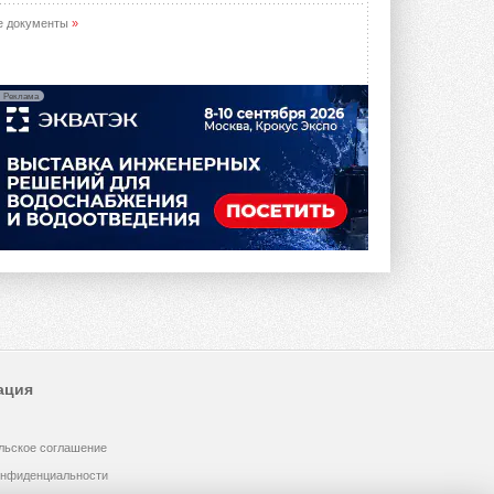
е документы
»
Реклама
ация
льское соглашение
онфиденциальности