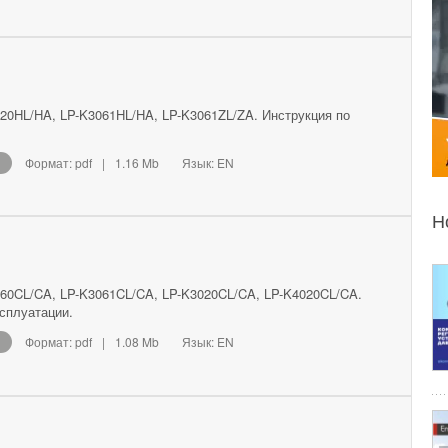
20HL/HA, LP-K3061HL/HA, LP-K3061ZL/ZA. Инструкция по
Формат: pdf
|
1.16 Mb
Язык: EN
Н
60CL/CA, LP-K3061CL/CA, LP-K3020CL/CA, LP-K4020CL/CA.
сплуатации.
Формат: pdf
|
1.08 Mb
Язык: EN