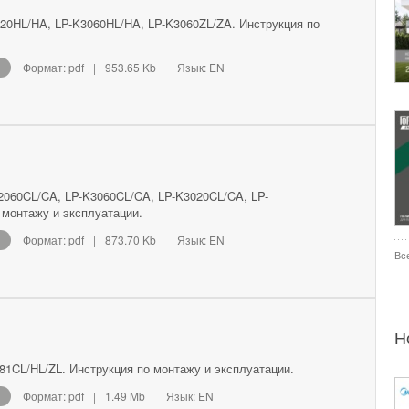
20HL/HA, LP-K3060HL/HA, LP-K3060ZL/ZA. Инструкция по
Формат: pdf
|
953.65 Kb
Язык: EN
060CL/CA, LP-K3060CL/CA, LP-K3020CL/CA, LP-
 монтажу и эксплуатации.
Формат: pdf
|
873.70 Kb
Язык: EN
Вс
Н
81CL/HL/ZL. Инструкция по монтажу и эксплуатации.
Формат: pdf
|
1.49 Mb
Язык: EN