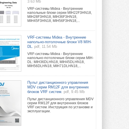
3.63 Mb
VRF-системы Midea - Внутренние
напольные блоки серии MIH22F3HN18,
MIH28F3HN18, MIH36F3HN18,
MIH45F3HN18, MIH56F3HN18,...
VRF-системы Midea - Внутренние
напольно-потолочные блоки V8 MIH-
DL.
pdf, 11.54 Mb
VRF-системы Midea - Внутренние
напольно-потолочные блоки серии MIH-
DL: MIH36DLHN18, MIH45DLHN18,
MIH56DLHN18, MIH71DLHN18,...
Пульт дистанционного управления
MDV серии RM12F для внутренних
блоков VRF систем.
pdf, 9.45 Mb
Пульт дистанционного управления MDV
серии RM12F для внутренних блоков
VRF систем. Инструкция по установке и
эксплуатации.