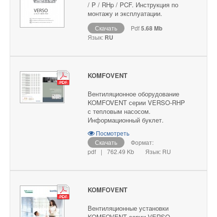
/ P / RHp / PCF. Инструкция по
монтажу и эксплуатации.
Скачать
Pdf
5.68 Mb
Язык:
RU
KOMFOVENT
Вентиляционное оборудование
KOMFOVENT серии VERSO-RHP
с тепловым насосом.
Информационный буклет.
Посмотреть
Скачать
Формат:
pdf
|
762.49 Kb
Язык: RU
KOMFOVENT
Вентиляционные установки
KOMFOVENT серии VERSO.