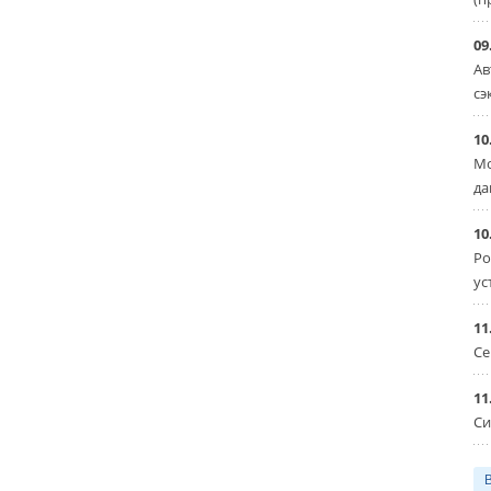
09
Ав
сэ
10
Мо
да
10
Ро
ус
11
Се
11
Си