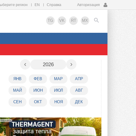
ыберите регион
EN
Справка
Авторизация
TG
VK
RT
MX
EN
‹
›
2026
ЯНВ
ФЕВ
МАР
АПР
МАЙ
ИЮН
ИЮЛ
АВГ
СЕН
ОКТ
НОЯ
ДЕК
Реклама