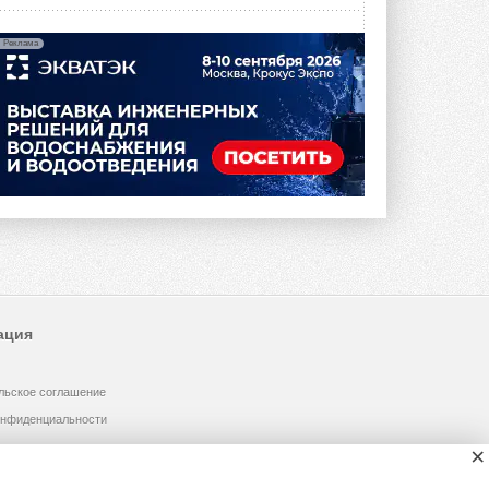
Реклама
ация
льское соглашение
онфиденциальности
×