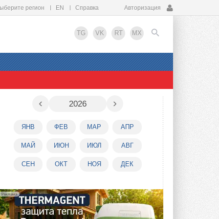
ыберите регион
EN
Справка
Авторизация
TG
VK
RT
MX
EN
‹
›
2026
ЯНВ
ФЕВ
МАР
АПР
МАЙ
ИЮН
ИЮЛ
АВГ
СЕН
ОКТ
НОЯ
ДЕК
Реклама