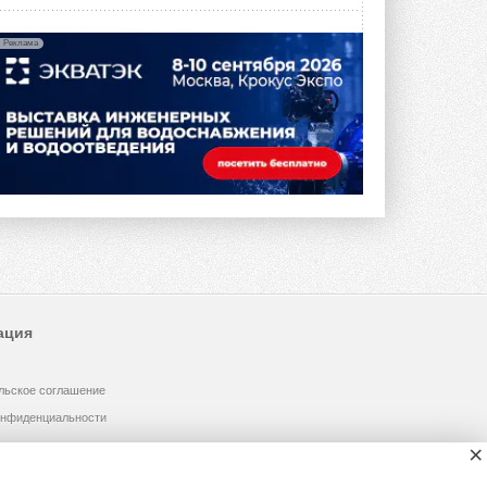
Реклама
ация
льское соглашение
онфиденциальности
×