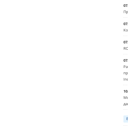
07
Пр
07
Ко
07
RO
07
Ра
пр
In
10
Мо
да