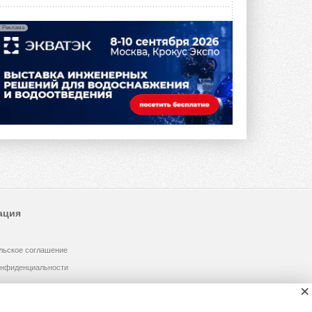
Реклама
ация
льское соглашение
онфиденциальности
×