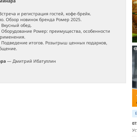
минара
 Встреча и регистрация гостей, кофе-брейк.
ало. Обзор новинок бренда Ромер 2025.
- Вкусный обед.
 - Оборудование Ромер: преимущества, особенности
применения.
 - Подведение итогов. Розыгрыш ценных подарков,
бщение.
ара
— Дмитрий Ибатуллин
07
Ус