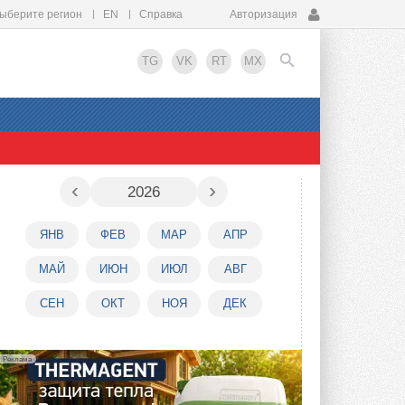
ыберите регион
EN
Справка
Авторизация
TG
VK
RT
MX
EN
‹
›
2026
ЯНВ
ФЕВ
МАР
АПР
МАЙ
ИЮН
ИЮЛ
АВГ
СЕН
ОКТ
НОЯ
ДЕК
Реклама