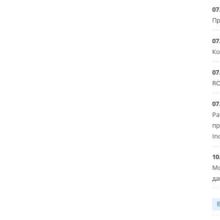
07
Пр
07
Ко
07
RO
07
Ра
пр
In
10
Мо
да