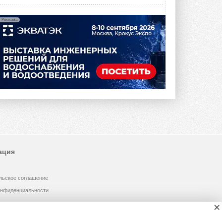
Реклама
ация
льское соглашение
онфиденциальности
×