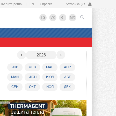
ыберите регион
EN
Справка
Авторизация
TG
VK
RT
MX
EN
‹
›
2026
ЯНВ
ФЕВ
МАР
АПР
МАЙ
ИЮН
ИЮЛ
АВГ
СЕН
ОКТ
НОЯ
ДЕК
Реклама