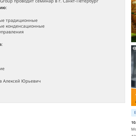
 Group проводит семинар в г. Санкт-Петербург
нию
:
вые традиционные
вые конденсационные
управления
а
:
ие
ов Алексей Юрьевич
10
Мо
да