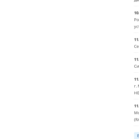
10
Ро
ус
11
Се
11
Си
11
г.
HE
11
Мо
(R