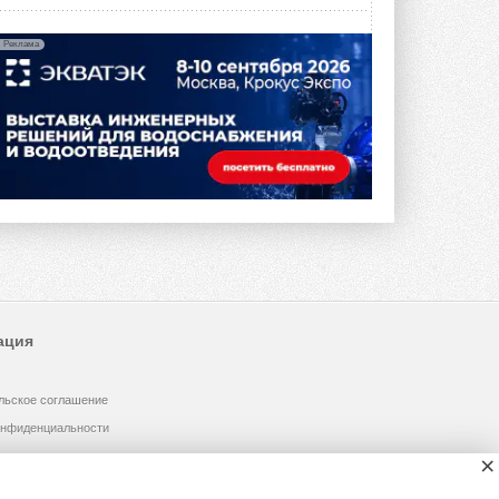
Реклама
ация
льское соглашение
онфиденциальности
×