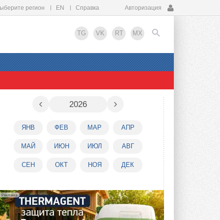
ыберите регион
EN
Справка
Авторизация
TG
VK
RT
MX
EN
‹
›
2026
ЯНВ
ФЕВ
МАР
АПР
МАЙ
ИЮН
ИЮЛ
АВГ
СЕН
ОКТ
НОЯ
ДЕК
Реклама