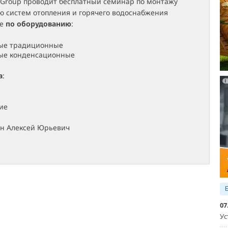
o Group проводит бесплатный семинар по монтажу
ю систем отопления и горячего водоснабжения
ге
по оборудованию
:
вые традиционные
вые конденсационные
а
:
ие
ин Алексей Юрьевич
07
Ус