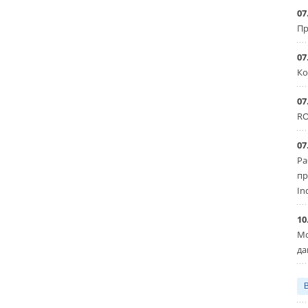
07
Пр
07
Ко
07
RO
07
Ра
пр
In
10
Мо
да