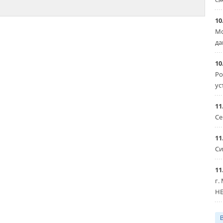
10
Мо
да
10
Ро
ус
11
Се
11
Си
11
г.
HE