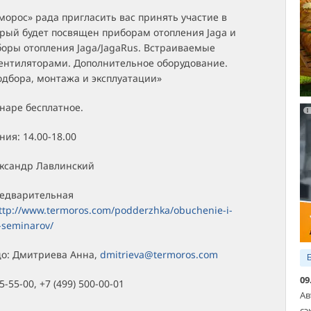
орос» рада пригласить вас принять участие в
орый будет посвящен приборам отопления Jaga и
боры отопления Jaga/JagaRus. Встраиваемые
вентиляторами. Дополнительное оборудование.
одбора, монтажа и эксплуатации»
наре бесплатное.
ия: 14.00-18.00
ександр Лавлинский
едварительная
ttp://www.termoros.com/podderzhka/obuchenie-i-
-seminarov/
цо: Дмитриева Анна,
dmitrieva@termoros.com
09
85-55-00, +7 (499) 500-00-01
Ав
сэ