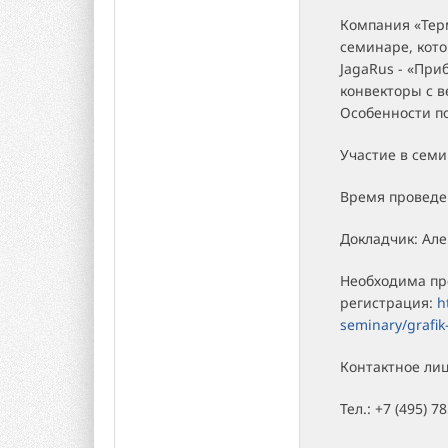
Компания «Терм
семинаре, кот
JagaRus - «При
конвекторы с 
Особенности п
Участие в семи
Время проведен
Докладчик: Ал
Необходима пр
регистрация:
h
seminary/grafik
Контактное ли
Тел.: +7 (495) 7