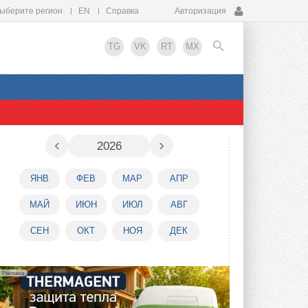
ыберите регион
EN
Справка
Авторизация
TG
VK
RT
MX
EN
‹
›
2026
ЯНВ
ФЕВ
МАР
АПР
МАЙ
ИЮН
ИЮЛ
АВГ
СЕН
ОКТ
НОЯ
ДЕК
Реклама