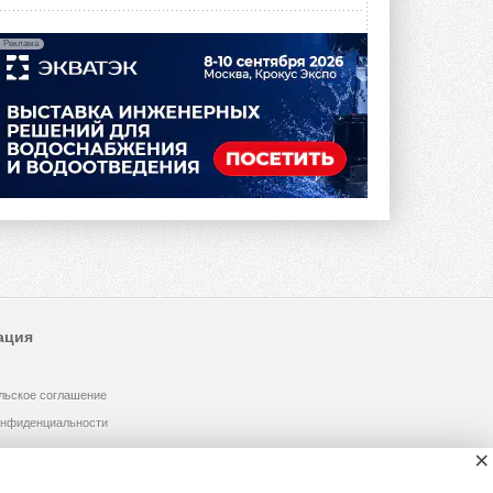
Реклама
ация
льское соглашение
онфиденциальности
×