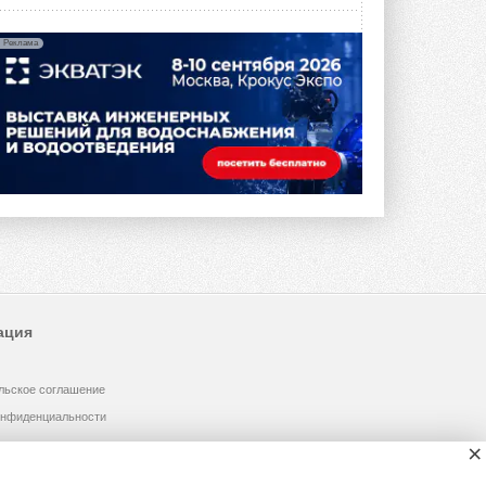
Реклама
ация
льское соглашение
онфиденциальности
×