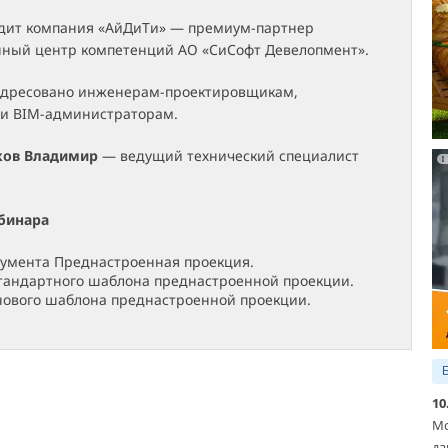
дит компания «АйДиТи» — премиум-партнер
нный центр компетенций АО «СиСофт Девелопмент».
дресовано инженерам-проектировщикам,
 и BIM-администраторам.
ков Владимир
— ведущий технический специалист
бинара
умента Преднастроенная проекция.
тандартного шаблона преднастроенной проекции.
нового шаблона преднастроенной проекции.
10
Мо
да