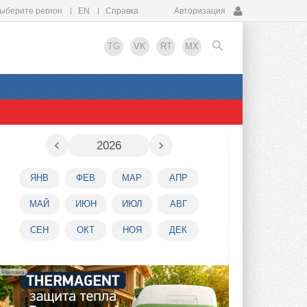
ыберите регион
EN
Справка
Авторизация
TG
VK
RT
MX
EN
‹
›
2026
ЯНВ
ФЕВ
МАР
АПР
МАЙ
ИЮН
ИЮЛ
АВГ
СЕН
ОКТ
НОЯ
ДЕК
Реклама