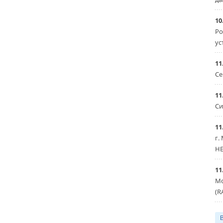
10
Ро
ус
11
Се
11
Си
11
г.
HE
11
Мо
(R