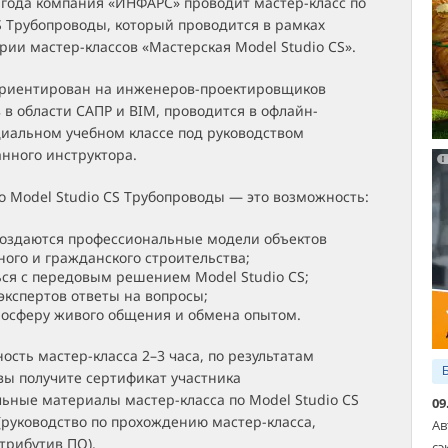
 года компания «ИНФАРС» проводит мастер-класс по
S Трубопроводы, который проводится в рамках
ии мастер-классов «Мастерская Model Studio CS».
ориентирован на инженеров-проектировщиков
 в области САПР и BIM, проводится в офлайн-
циальном учебном классе под руководством
нного инструктора.
о Model Studio CS Трубопроводы — это возможность:
 создаются профессиональные модели объектов
го и гражданского строительства;
ся с передовым решением Model Studio CS;
 экспертов ответы на вопросы;
осферу живого общения и обмена опытом.
сть мастер-класса 2–3 часа, по результатам
вы получите сертификат участника
ьные материалы мастер-класса по Model Studio CS
09
руководство по прохождению мастер-класса,
Ав
трибутив ПО).
сэ