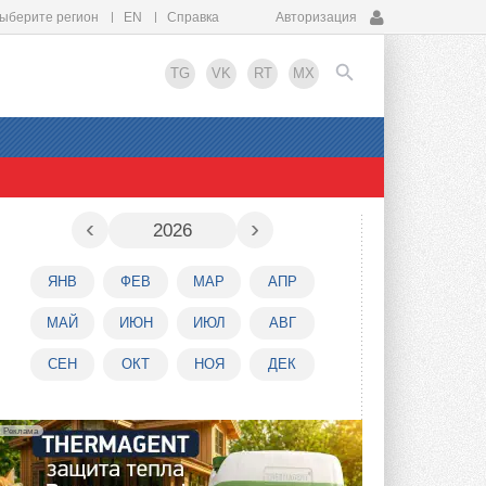
ыберите регион
EN
Справка
Авторизация
TG
VK
RT
MX
EN
‹
›
2026
ЯНВ
ФЕВ
МАР
АПР
МАЙ
ИЮН
ИЮЛ
АВГ
СЕН
ОКТ
НОЯ
ДЕК
Реклама