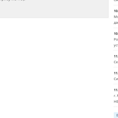
10
Мо
да
10
Ро
ус
11
Се
11
Си
11
г.
HE