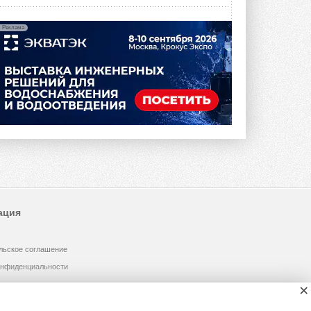
Реклама
ация
льское соглашение
онфиденциальности
×