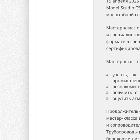
15 апреля 2025
Model Studio C
масштабной сер
Мастер-класс 
и специалистов
формате в спе
сертифицирова
Мастер-класс п
узнать, как
промышленно
познакомить
получить от
ощутить атм
Продолжительно
мастер-класса 
и сопроводител
Трубопроводы (
брошюру и дис