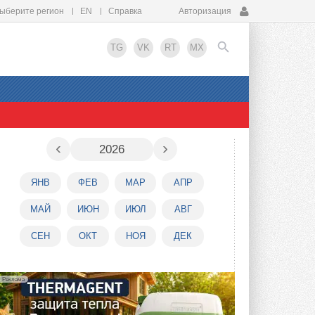
ыберите регион
EN
Справка
Авторизация
TG
VK
RT
MX
EN
‹
›
2026
ЯНВ
ФЕВ
МАР
АПР
МАЙ
ИЮН
ИЮЛ
АВГ
СЕН
ОКТ
НОЯ
ДЕК
Реклама