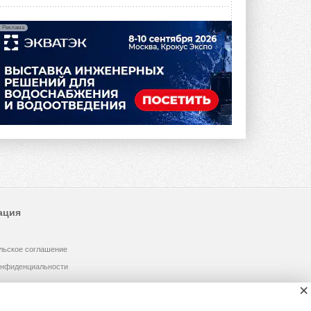
Реклама
ация
льское соглашение
онфиденциальности
×