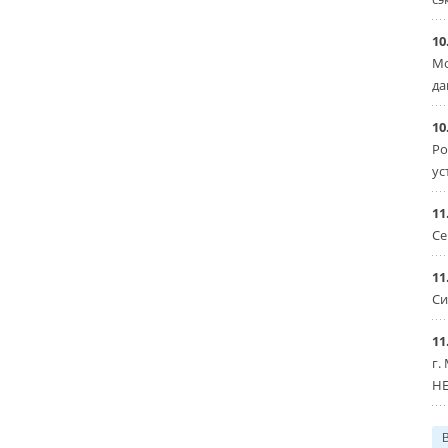
10
Мо
да
10
Ро
ус
11
Се
11
Си
11
г.
HE