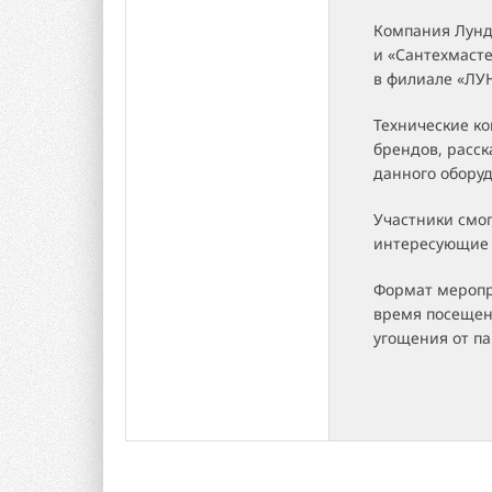
Компания Лунда
и «Сантехмаст
в филиале «ЛУН
Технические ко
брендов, расс
данного обору
Участники смо
интересующие 
Формат меропр
время посещен
угощения от па