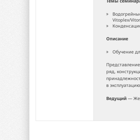
Темы семинар
Водогрейные
Vitoplex/Vit
Конденсаци
Описание
Обучение дл
Представление
ряд, конструкц
принадлежност
в эксплуатацию
Ведущий
— Жел