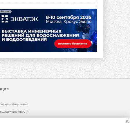
Реклама
ация
льское соглашение
онфиденциальности
×