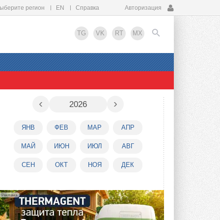
ыберите регион
EN
Справка
Авторизация
TG
VK
RT
MX
EN
‹
›
2026
ЯНВ
ФЕВ
МАР
АПР
МАЙ
ИЮН
ИЮЛ
АВГ
СЕН
ОКТ
НОЯ
ДЕК
Реклама