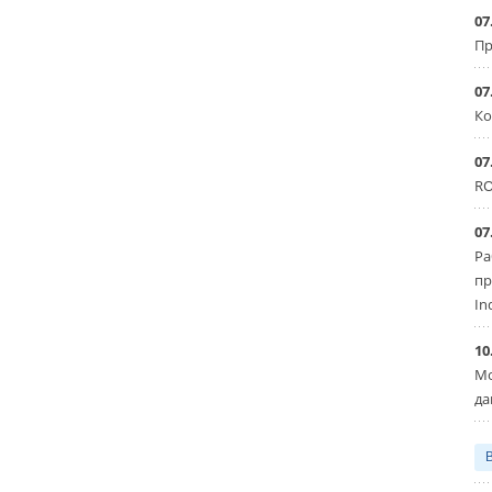
07
Пр
07
Ко
07
RO
07
Ра
пр
In
10
Мо
да