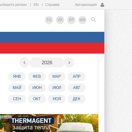
ыберите регион
EN
Справка
Авторизация
TG
VK
RT
MX
EN
‹
›
2026
ЯНВ
ФЕВ
МАР
АПР
МАЙ
ИЮН
ИЮЛ
АВГ
СЕН
ОКТ
НОЯ
ДЕК
Реклама