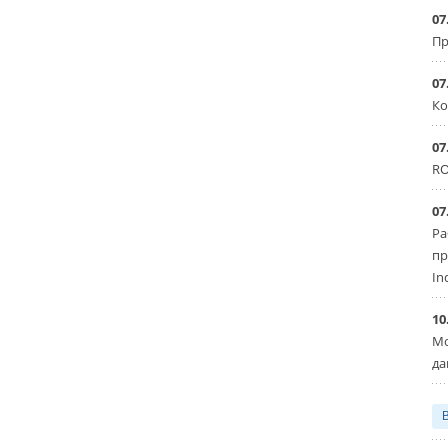
07
Пр
07
Ко
07
RO
07
Ра
пр
In
10
Мо
да