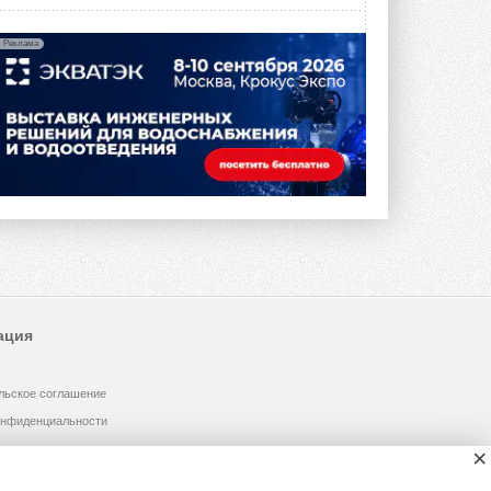
Реклама
ация
льское соглашение
онфиденциальности
×