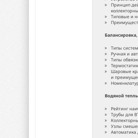
Принцип дей
коллекторны
Типовые и н
Преимущест
Балансировка
Типы систем
Ручная и ав
Типы обвязк
Термостатик
Шаровые кр
и преимущес
Номенклату
Водяной тепл
Рейтинг наи
Трубы для В
Коллекторны
Узлы смешен
Автоматика 