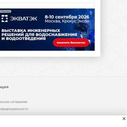
Реклама
ация
льское соглашение
онфиденциальности
×