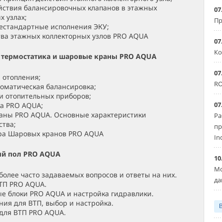
ствия балансировочных клапанов в этажных
07
х узлах;
Пр
естандартные исполнения ЭКУ;
ва этажных коллекторных узлов PRO AQUA
07
Ко
, термостатика и шаровые краны PRO AQUA
07
 отопления;
RO
томатическая балансировка;
и отопительных приборов;
07
а PRO AQUA;
аны PRO AQUA. Основные характеристики
Ра
тва;
пр
ра Шаровых кранов PRO AQUA
In
ый пол PRO AQUA
10
Мо
более часто задаваемых вопросов и ответы на них.
да
ТП PRO AQUA.
е блоки PRO AQUA и настройка гидравлики.
ия для ВТП, выбор и настройка.
для ВТП PRO AQUA.