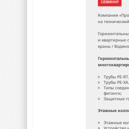
СЕМИНАР
Компания «Про
на технически
Горизонтальны
и квартирные 
краны / Водяно
Горизонтальн
многоквартир
Трубы PE-RT
Трубы PE-XА
Типы соедин
фитинги;
Защитные г
Этажные колл
Этажные ко
Устройство 