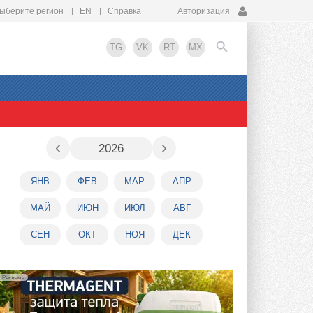
ыберите регион
EN
Справка
Авторизация
TG
VK
RT
MX
EN
‹
›
2026
ЯНВ
ФЕВ
МАР
АПР
МАЙ
ИЮН
ИЮЛ
АВГ
СЕН
ОКТ
НОЯ
ДЕК
Реклама