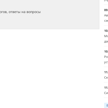
09
гов, ответы на вопросы
Ав
сэ
10
Мо
да
10
Ро
ус
11
Се
11
Си