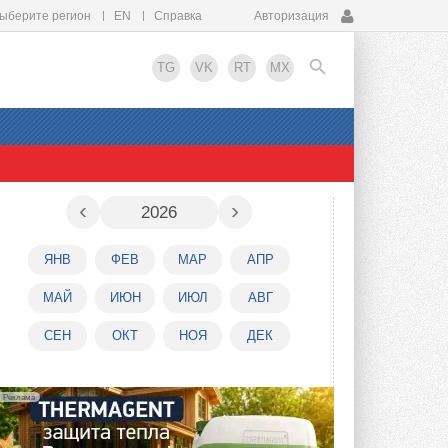
ыберите регион
EN
Справка
Авторизация
TG
VK
RT
MX
EN
‹
›
2026
ЯНВ
ФЕВ
МАР
АПР
МАЙ
ИЮН
ИЮЛ
АВГ
СЕН
ОКТ
НОЯ
ДЕК
Реклама