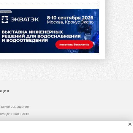
Реклама
ация
льское соглашение
онфиденциальности
×