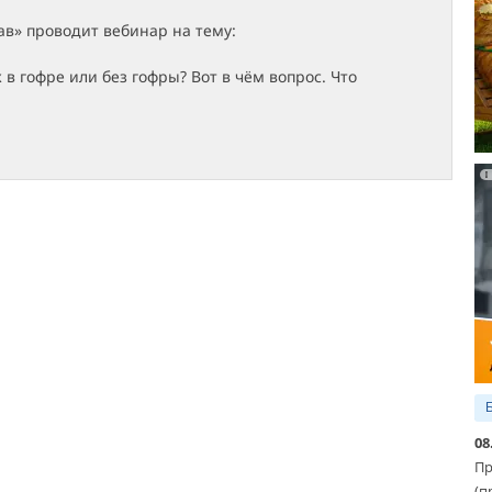
в» проводит вебинар на тему:
в гофре или без гофры? Вот в чём вопрос. Что
08
Пр
(п