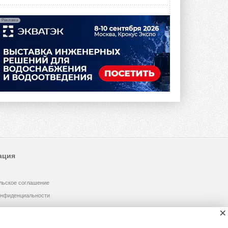
Реклама
ация
льское соглашение
онфиденциальности
×