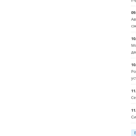
09
Ав
сэ
10
Мо
да
10
Ро
ус
11
Се
11
Си