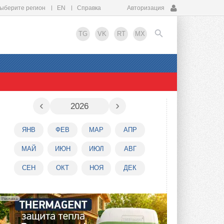
ыберите регион
EN
Справка
Авторизация
TG
VK
RT
MX
EN
‹
›
2026
ЯНВ
ФЕВ
МАР
АПР
МАЙ
ИЮН
ИЮЛ
АВГ
СЕН
ОКТ
НОЯ
ДЕК
Реклама