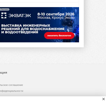
Реклама
ация
льское соглашение
онфиденциальности
×