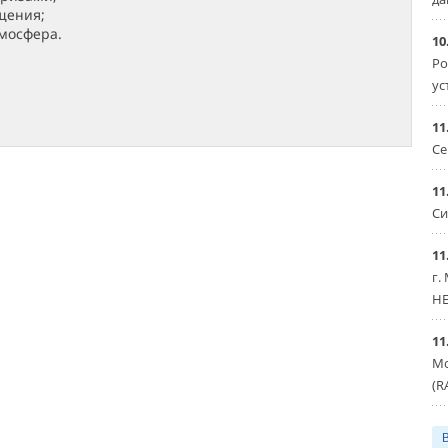
щения;
мосфера.
10
Ро
ус
11
Се
11
Си
11
г.
HE
11
Мо
(R