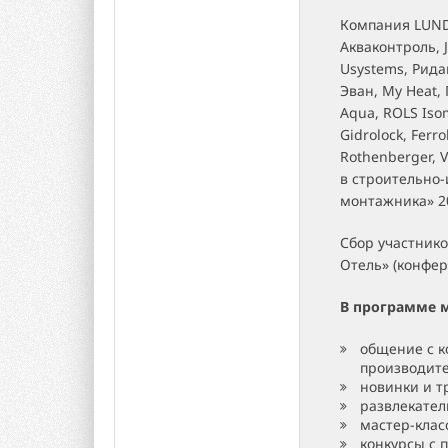
Компания LUNDA
Акваконтроль, J
Usystems, Ридан
Эван, My Heat, 
Aqua, ROLS Isom
Gidrolock, Ferro
Rothenberger, 
в строительно
монтажника» 20
Сбор участнико
Отель» (конфер
В программе 
общение с к
производите
новинки и т
развлекател
мастер-клас
конкурсы с 