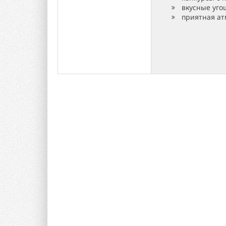
вкусные уго
приятная ат