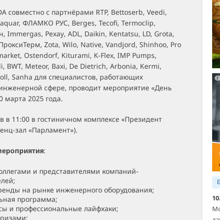
 совместно с партнёрами RTP, Bettoserb, Veedi,
aquar, ФЛАМКО РУС, Berges, Tecofi, Termoclip,
, Immergas, Рехау, ADL, Daikin, Kentatsu, LD, Grota,
ПроксиТерм, Zota, Wilo, Native, Vandjord, Shinhoo, Pro
arket, Ostendorf, Kiturami, K-Flex, IMP Pumps,
li, BWT, Meteor, Baxi, De Dietrich, Arbonia, Kermi,
Voll, Sanha для специалистов, работающих
-инженерной сфере, проводит мероприятие «День
 марта 2025 года.
в в 11:00 в гостиничном комплексе «Президент
енц-зал «Парламент»).
мероприятия
:
оллегами и представителями компаний-
лей;
ренды на рынке инженерного оборудования;
10
ьная программа;
сы и профессиональные лайфхаки;
Мо
призами;
да