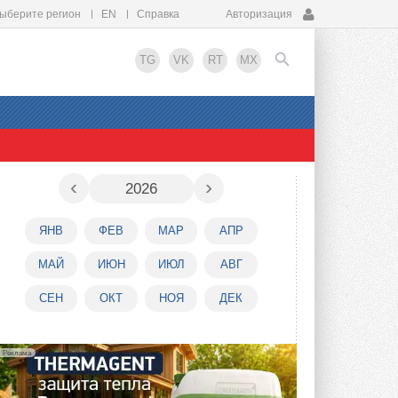
ыберите регион
EN
Справка
Авторизация
TG
VK
RT
MX
EN
‹
›
2026
ЯНВ
ФЕВ
МАР
АПР
МАЙ
ИЮН
ИЮЛ
АВГ
СЕН
ОКТ
НОЯ
ДЕК
Реклама