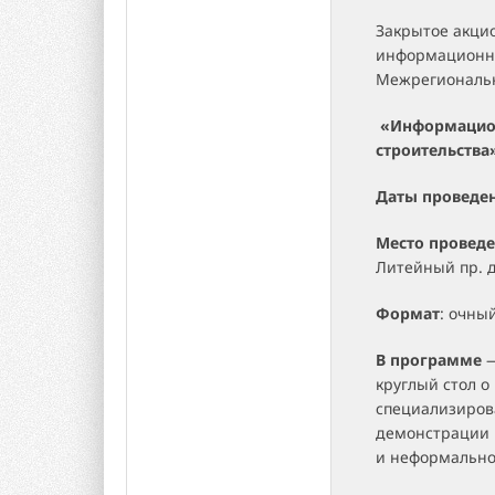
Закрытое акци
информационны
Межрегиональ
«Информацион
строительства
Даты проведе
Место провед
Литейный пр. д
Формат
: очны
В программе
—
круглый стол о
специализиров
демонстрации 
и неформально