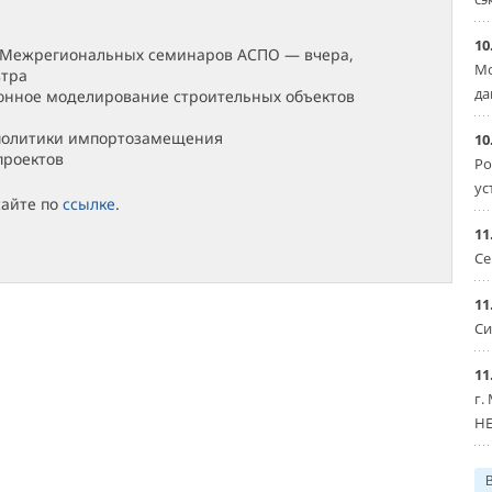
:
10
 Межрегиональных семинаров АСПО — вчера,
Мо
втра
да
нное моделирование строительных объектов
 политики импортозамещения
10
проектов
Ро
ус
сайте по
ссылке
.
11
Се
11
Си
11
г.
HE