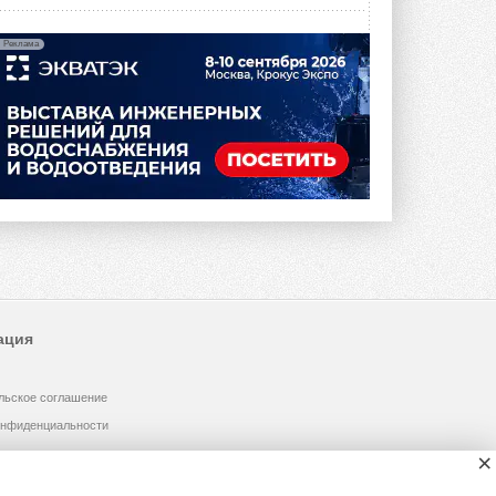
Реклама
ация
льское соглашение
онфиденциальности
×