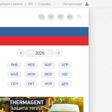
ыберите регион
EN
Справка
Авторизация
TG
VK
RT
MX
EN
‹
›
2026
ЯНВ
ФЕВ
МАР
АПР
МАЙ
ИЮН
ИЮЛ
АВГ
СЕН
ОКТ
НОЯ
ДЕК
Реклама