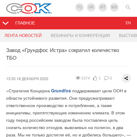
TG
VK
RT
MX
ГЛАВНОЕ
EN
Viessmann локализовал в РФ производство
Цена на литий-ионные батареи для
Солнечные панели из пищевых отходов
«Хевел» обеспечит АЗС «Шелл» солнечной
ЛЕНТА НОВОСТЕЙ
ВЕБИНАРЫ И КОНФЕРЕНЦИИ
ВЫСТАВ
промышленных паровых котлов Vitomax HS
электрокаров упала до $100
энергией
Завод «Грундфос Истра» сократил количество
13:27 17 ДЕКАБРЯ 2020
2264
1
0
ТБО
11:50 18 ДЕКАБРЯ 2020
15:16 17 ДЕКАБРЯ 2020
13:11 17 ДЕКАБРЯ 2020
3121
3406
2236
2
2
2
0
0
0
13:35 18 ДЕКАБРЯ 2020
2374
1
0
«Стратегия Концерна
Grundfos
поддерживает цели ООН в
области устойчивого развития. Они предусматривают
ответственное производство и потребление, а также
инициативы, препятствующие изменению климата. В этом
году перед российским заводом была поставлена цель
снизить количество отходов, вывозимых на полигон, в два
раза. Мы не только достигли её, но и добились большего», —