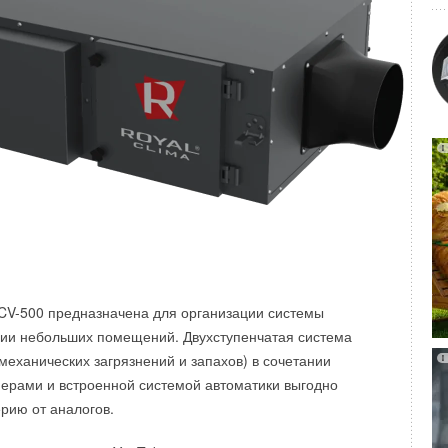
CV-500 предназначена для организации системы
и UMBRELLA от ROYAL Clima для кассетных сплит-
ции небольших помещений. Двухступенчатая система
олочных кондиционеров:
 механических загрязнений и запахов) в сочетании
ерами и встроенной системой автоматики выгодно
рию от аналогов.