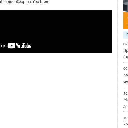
й видеообзор на YouTube:
08
Пр
(п
09
Ав
сэ
Бренд Терморос
Автоматика, регуляторы, модули, термостаты,...
10
Мо
да
Уведомления отключены
Clima
Кондиционеры промышленные и VRF-системы
10
Ро