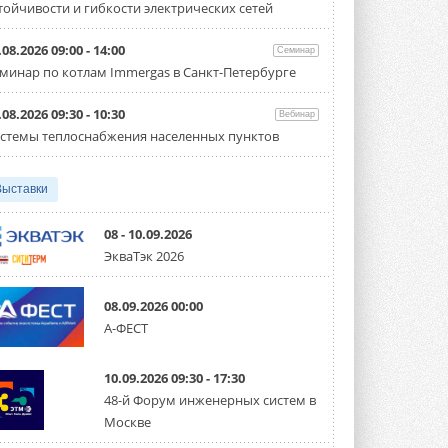
тойчивости и гибкости электрических сетей
Организатором выступил торгово-
производственный холдинг ...
3 АВГУСТА 2026
.08.2026 09:00 - 14:00
Семинар
минар по котлам Immergas в Санкт-Петербурге
«Датарк» испытал модульный
ЦОД с плотностью 54 кВт на
стойку
.08.2026 09:30 - 10:30
Вебинар
Испытания прошли на собственной
стемы теплоснабжения населенных пунктов
производственной площадке и были ...
3 АВГУСТА 2026
Выставки
Samsung выпускает VRF-
систему DVM на R32
Линейка включает семь типоразмеров
08 - 10.09.2026
производительностью от 22,4 до 56 кВт.
ЭкваТэк 2026
Суммарная длина трубопроводов ...
3 АВГУСТА 2026
08.09.2026 00:00
«СиСофт Девелопмент» подвел
А-ФЕСТ
итоги конкурса студенческих
проектов «ТИМ-лидеры 2026»
Новый сезон конкурса «ТИМ-лидеры»
10.09.2026 09:30 - 17:30
стартует уже в сентябре 2026 года ...
3 АВГУСТА 2026
48-й Форум инженерных систем в
Москве
«Русклимат» укрепляет