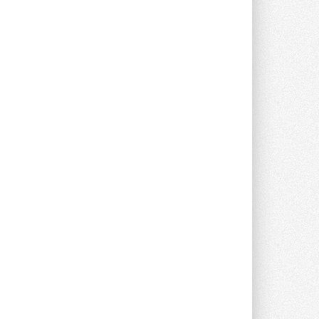
Группа «Теплолюкс» открыла
новую производственную
площадку
Открытие нового завода состоялось
сегодня в Мытищах ...
29 ИЮЛЯ 2026
Stiebel Eltron — спонсирует
международные соревнования
25 спортсменов, выступающих в
прыжках с трамплина и лыжном
двоеборье на международных ...
29 ИЮЛЯ 2026
Новый фирменный магазин
Midea открылся в Сургуте
Компания «Даичи» совместно с
партнером «Энердрим» открыла новый
фирменный магазин Midea в Сургуте ...
29 ИЮЛЯ 2026
Токио — лидер по
интенсивности использования
кондиционеров
Данные получены в ходе очередного