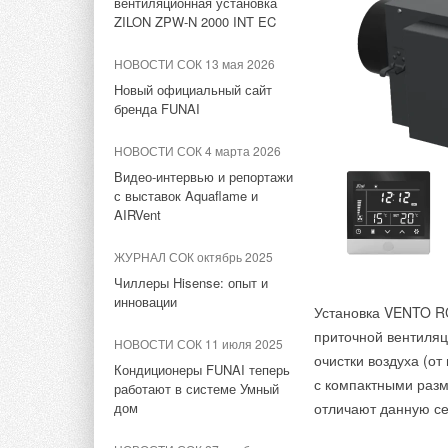
вентиляционная установка
Терморос Grand Meeting 2024
Видео-интервью и репортажи
ZILON ZPW-N 2000 INT EC
с выставок Aquaflame и
AIRVent
НОВОСТИ СОК 1 ноября 2023
НОВОСТИ СОК 13 мая 2026
«Терморос» подписал
Новый официальный сайт
ЖУРНАЛ СОК октябрь 2025
договор о создании
бренда FUNAI
Консорциума
Чиллеры Hisense: опыт и
инновации
НОВОСТИ СОК 4 марта 2026
НОВОСТИ СОК 1 сентября
Видео-интервью и репортажи
2023
НОВОСТИ СОК 11 июля 2025
с выставок Aquaflame и
«Многоборье Терморос» в
Кондиционеры FUNAI теперь
AIRVent
Ленинградской области
работают в системе Умный
дом
ЖУРНАЛ СОК октябрь 2025
НОВОСТИ СОК 21 июля 2023
Чиллеры Hisense: опыт и
НОВОСТИ СОК 27 ноября
«ТЕРМОРОС MEETING» в
инновации
2024
Установка VENTO R
Экраны-отражател
Ленобласти
Завод Hisense включён в
приточной вентиля
систем | Для пот
НОВОСТИ СОК 11 июля 2025
список Lighthouse factory
НОВОСТИ СОК 17 июля 2023
очистки воздуха (от
Кондиционеры FUNAI теперь
«Терморос»: путь к успеху
с компактными разм
работают в системе Умный
НОВОСТИ СОК 17 октября
длиною в 28 лет
дом
отличают данную се
2024
Награда «БРИЗ —
НОВОСТИ СОК 13 июля 2023