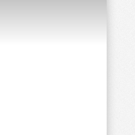
Уже через месяц в России
можно будет устанавливать
солнечные панели в МКД
С 1 сентября снимается запрет на
микрогенерацию в многоквартирных ...
30 ИЮЛЯ 2026
Канальные вентиляторы с ЕС-
двигателями Sysimple TRS EC
Poti
Новинка от Системэйр —
прямоугольный канальный ...
30 ИЮЛЯ 2026
Краска для окон: как выбрать
состав, который не
растрескается после первой
зимы
Частые вопросы о краске для окон ...
30 ИЮЛЯ 2026
СИЭНПИ РУС представила
новую серию консольных
насосов NM
Усовершенствованная гидравлика
помогает снизить энергопотребление ...
30 ИЮЛЯ 2026