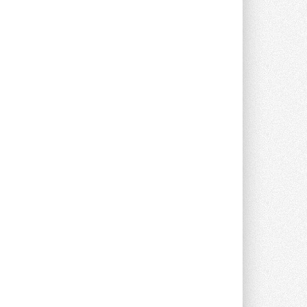
опроса Daikin о восприятии жары ...
28 ИЮЛЯ 2026
CDU производства LG прошёл
валидацию NVIDIA для ИИ-дата-
центров
Компания становится официальным
партнёром NVIDIA по системам ...
28 ИЮЛЯ 2026
В Великобритании предлагают
сделать кондиционирование
обязательным для новостроек
Либеральные демократы внесли
предложение оснащать все новые ...
1
28 ИЮЛЯ 2026
В Подмосковье запустят
производство холодильной
техники и теплообменного
оборудования
Проект реализует компания «ВЕЗА» ...
28 ИЮЛЯ 2026
Ридан объявил о старте продаж
автоматического
балансировочного клапана