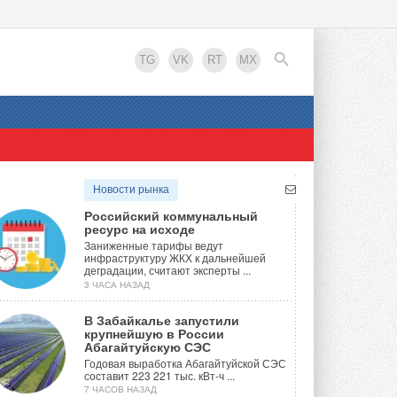
TG
VK
RT
MX
EN
Новости рынка
Российский коммунальный
ресурс на исходе
Заниженные тарифы ведут
инфраструктуру ЖКХ к дальнейшей
деградации, считают эксперты ...
3 ЧАСА НАЗАД
В Забайкалье запустили
крупнейшую в России
Абагайтуйскую СЭС
Годовая выработка Абагайтуйской СЭС
составит 223 221 тыс. кВт-ч ...
7 ЧАСОВ НАЗАД