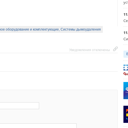
ус
11
Уведомления отключены
Се
ое оборудование и комплектующие, Системы дымоудаления
11
Си
Уведомления отключены