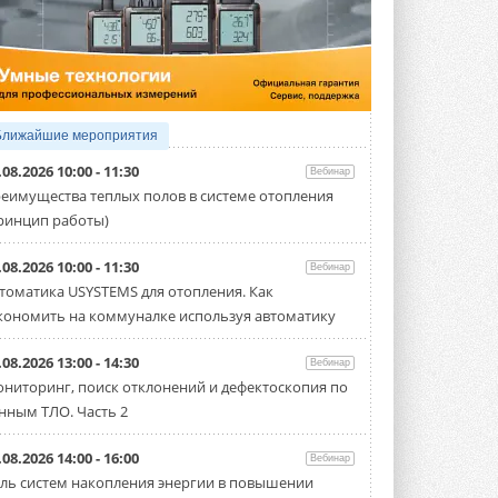
5 АВГУСТА 2026
21-й ежегодный форум
«ЦОД-2026»
Мероприятие пройдет 2-3 сентября в
отеле Radisson Slavyanskaya. Форум
посетит более двух тысяч участников ...
Ближайшие мероприятия
5 АВГУСТА 2026
.08.2026 10:00 - 11:30
Вебинар
Китайская Shenling представила
еимущества теплых полов в системе отопления
линейку тепловых насосов
ринцип работы)
«воздух-вода» на R290
Серия ThermaX R290 All-In-One
включает три модели ...
.08.2026 10:00 - 11:30
Вебинар
4 АВГУСТА 2026
томатика USYSTEMS для отопления. Как
кономить на коммуналке используя автоматику
Тепловые насосы в связке с
солнечной генерацией и
накопителем снижают
.08.2026 13:00 - 14:30
Вебинар
потребление на 60%
ниторинг, поиск отклонений и дефектоскопия по
Исследователи из Италии установили ...
нным ТЛО. Часть 2
4 АВГУСТА 2026
«РУСКЛИМАТ Fest 2026» в Уфе
.08.2026 14:00 - 16:00
Вебинар
собрал свыше 700 профи
ль систем накопления энергии в повышении
климатической отрасли