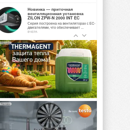
Новинка — приточная
вентиляционная установка
ZILON ZPW-N 2000 INT EC
Серия построена на вентиляторах с EC-
двигателями, что обеспечивает ...
ВЧЕРА
Учёные ЮУрГУ создали
Реклама
каскадную установку,
объединяющую солнечную и
геотермальную энергию
Природосберегающие технологии ...
ВЧЕРА
Для Арктики создали
технологию защиты
ветрогенераторов от аварий
Разработка учитывает влияние
мерзлоты, обледенения и снеговых ...
ВЧЕРА
Реклама
Гибридный тепловой насос PV/T
с одним общим испарителем
Исследователи предложили
конструкцию двухисточникового ...