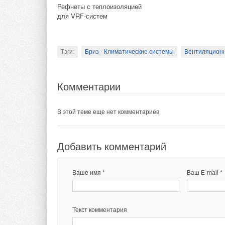
Рефнеты с теплоизоляцией
для VRF-систем
Добавить комментарий
Комментарии
В этой теме еще нет комментариев
Ваше имя *
Ваш E-mail *
Тэги:
Бриз - Климатические системы
Вентиляционн
Добавить комментарий
Комментарии
Текст комментария
Ваше имя *
Ваш E-mail *
В этой теме еще нет комментариев
Добавить комментарий
Текст комментария
Ваше имя *
Ваш E-mail *
Текст комментария