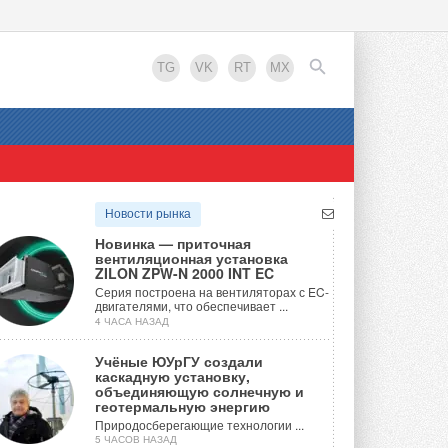
TG
VK
RT
MX
EN
Новости рынка
Новинка — приточная
вентиляционная установка
ZILON ZPW-N 2000 INT EC
Серия построена на вентиляторах с EC-
двигателями, что обеспечивает ...
4 ЧАСА НАЗАД
Учёные ЮУрГУ создали
каскадную установку,
объединяющую солнечную и
геотермальную энергию
Природосберегающие технологии ...
5 ЧАСОВ НАЗАД