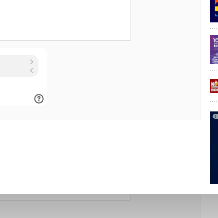
16-06-2016
Комментарий полезен?
упило против распила на «зеленой» теме.
ДА
НЕТ