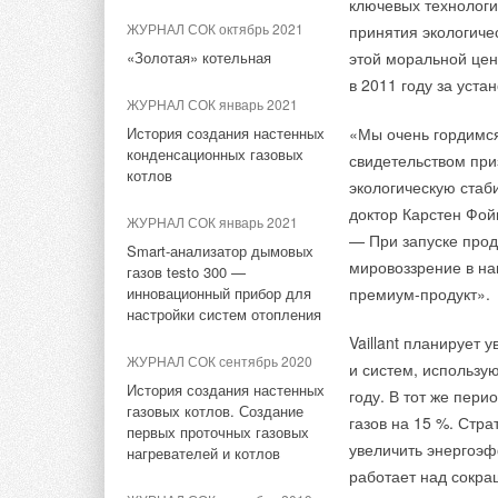
Глава региона Викт
ключевых технологи
префектуре ЦАО, од
НОВОСТИ СОК 9 октября 2012
совместного произв
ЖУРНАЛ СОК октябрь 2021
принятия экологиче
НОВОСТИ СОК 15 июля 2022
предложений и доп
Биметаллические радиаторы
Industrie за подде
«Золотая» котельная
этой моральной цен
Sira Group
Новый статус компании
после предваритель
в Пермском крае.
в 2011 году за уст
«Данфосс» в России
ЖУРНАЛ СОК январь 2021
ЖУРНАЛ СОК март 2008
В целом идея о по
НОВОСТИ СОК 21 июня 2022
История создания настенных
«Мы очень гордимся
SIRA — самые яркие
принята аудиторией
конденсационных газовых
чувства!
свидетельством при
Danfoss переводит
редакции документа
котлов
региональные центры на
экологическую стаб
строительства новы
единый телефонный номер
ЖУРНАЛ СОК июль 2007
доктор Карстен Фойгт
условии повышения 
ЖУРНАЛ СОК январь 2021
Радиаторы отопления:
— При запуске прод
при детальной разр
НОВОСТИ СОК 4 апреля 2022
Smart-анализатор дымовых
краткий обзор рынка
мировоззрение в на
газов testo 300 —
правительство и Де
Сообщение руководства
инновационный прибор для
премиум-продукт».
компании «Данфосс» о
должны уделять это
ЖУРНАЛ СОК март 2007
настройки систем отопления
работе в России
Пусть всегда будет Sira —
Vaillant планирует
Например, чтобы и
радиатор-чемпион
ЖУРНАЛ СОК сентябрь 2020
НОВОСТИ СОК 16 марта 2022
и систем, использу
максимально эффект
История создания настенных
году. В тот же пер
Отчет компании Danfoss A/S
ЖУРНАЛ СОК май 2006
распределением теп
газовых котлов. Создание
за 2021 год
газов на 15 %. Стр
Российский рынок
на схему регулируе
первых проточных газовых
отопительных приборов.
увеличить энергоэф
нагревателей и котлов
(ИТП) в каждом дом
НОВОСТИ СОК 3 февраля
Алюминиевые радиаторы
работает над сокра
установки в теплов
2022