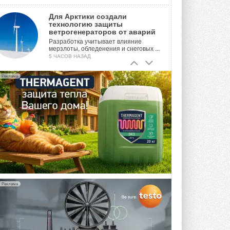
Для Арктики создали
технологию защиты
ветрогенераторов от аварий
Разработка учитывает влияние
мерзлоты, обледенения и снеговых ...
5 ЧАСОВ НАЗАД
Гибридный тепловой насос PV/T
Реклама
с одним общим испарителем
Исследователи предложили
конструкцию двухисточникового ...
ВЧЕРА
21-й ежегодный форум
«ЦОД-2026»
Мероприятие пройдет 2-3 сентября в
отеле Radisson Slavyanskaya. Форум
посетит более двух тысяч участников ...
ВЧЕРА
Реклама
Китайская Shenling представила
линейку тепловых насосов
«воздух-вода» на R290
Серия ThermaX R290 All-In-One
включает три модели ...