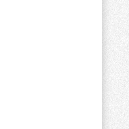
Новый фирменный магазин
Midea открылся в Сургуте
Компания «Даичи» совместно с
партнером «Энердрим» открыла новый
фирменный магазин Midea в Сургуте ...
29 ИЮЛЯ 2026
Токио — лидер по
интенсивности использования
кондиционеров
Данные получены в ходе очередного
опроса Daikin о восприятии жары ...
28 ИЮЛЯ 2026
CDU производства LG прошёл
валидацию NVIDIA для ИИ-дата-
центров
Компания становится официальным
партнёром NVIDIA по системам ...
28 ИЮЛЯ 2026
В Великобритании предлагают
сделать кондиционирование
обязательным для новостроек
Либеральные демократы внесли