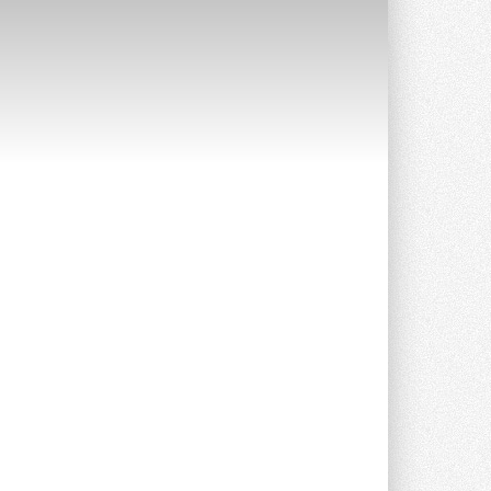
Краска для окон: как выбрать
состав, который не
растрескается после первой
зимы
Частые вопросы о краске для окон ...
30 ИЮЛЯ 2026
СИЭНПИ РУС представила
новую серию консольных
насосов NM
Усовершенствованная гидравлика
помогает снизить энергопотребление ...
30 ИЮЛЯ 2026
Группа «Теплолюкс» открыла
новую производственную
площадку
Открытие нового завода состоялось
сегодня в Мытищах ...
29 ИЮЛЯ 2026
Stiebel Eltron — спонсирует
международные соревнования
25 спортсменов, выступающих в
прыжках с трамплина и лыжном
двоеборье на международных ...
29 ИЮЛЯ 2026