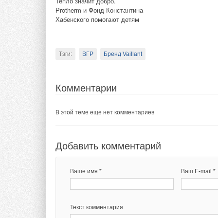
Тепло значит добро.
регуляторов для уп
Добавить комментарий
Protherm и Фонд Константина
Эта технология, шир
Хабенского помогают детям
практике, позволяе
Ваше имя *
Ваш E-mail *
электродвигателей и
Тэги:
ВГР
Бренд Vaillant
Положительную оце
Текст комментария
одновременно с ре
ремонт и замену го
Комментарии
сократить периоды 
районов, где профи
В этой теме еще нет комментариев
Добавить комментарий
ИСТОЧНИК: ПРЕС
Ваше имя *
Ваш E-mail *
Тэги:
Данфосс
Бренд Danfoss
Текст комментария
Комментарии