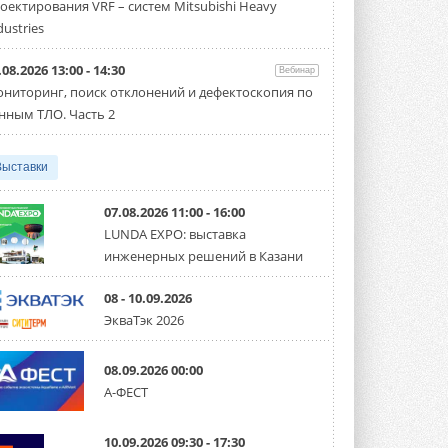
оектирования VRF – систем Mitsubishi Heavy
производительностью от 22,4 до 56 кВт.
Суммарная длина трубопроводов ...
dustries
3 АВГУСТА 2026
.08.2026 13:00 - 14:30
Вебинар
«СиСофт Девелопмент» подвел
ниторинг, поиск отклонений и дефектоскопия по
итоги конкурса студенческих
проектов «ТИМ-лидеры 2026»
нным ТЛО. Часть 2
Новый сезон конкурса «ТИМ-лидеры»
стартует уже в сентябре 2026 года ...
3 АВГУСТА 2026
Выставки
«Русклимат» укрепляет
партнёрство за Уралом
07.08.2026 11:00 - 16:00
Президент Омского землячества в
LUNDA EXPO: выставка
Москве Михаил Тимошенко посетил
инженерных решений в Казани
Омск с трёхдневным рабочим визитом ...
31 ИЮЛЯ 2026
08 - 10.09.2026
Carrier модернизирует
ЭкваТэк 2026
флагманский чиллер AquaEdge
19XR
Чиллер получил новую версию,
08.09.2026 00:00
работающую на хладагенте R1234ze ...
А-ФЕСТ
31 ИЮЛЯ 2026
Mitsubishi расширяет
10.09.2026 09:30 - 17:30