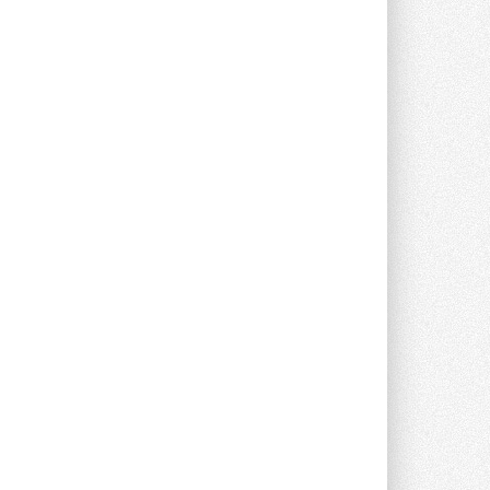
предложение оснащать все новые ...
1
28 ИЮЛЯ 2026
В Подмосковье запустят
производство холодильной
техники и теплообменного
оборудования
Проект реализует компания «ВЕЗА» ...
28 ИЮЛЯ 2026
Ридан объявил о старте продаж
автоматического
балансировочного клапана
Клапан APT‑R3 производится на заводе
в Лешково (Московская область) ...
27 ИЮЛЯ 2026
Шумоглушители собственного
производства от компании
TURKOV
Новая линейка пластинчатых
прямоугольных шумоглушителей ...
27 ИЮЛЯ 2026
Aquatherm Almaty 2026:
ключевая платформа для
развития инженерных систем