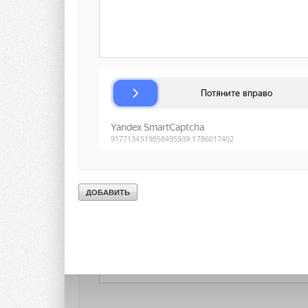
al
Вижу в москве специалисты и гражданское общество выст
Похвально-с.
Добавить комментарий
Ваше имя *
Ваш E-mail *
Текст комментария