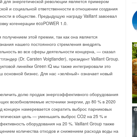
ор Басаргин поручился оказать поддержку в развитии
й для энергетической революции является примером
нако перенесено по причине большого количества
одства, и поблагодарил руководство компании Sira
ской и социальной ответственности в отношении создания
олнений, высказанных москвичами и специалистами ЖКХ
ржку на международном уровне и решение работать именно
ности в обществе. Предыдущую награду Vaillant завоевал
ного ознакомления с документом.
ановку когенерации ecoPOWER 1.0.
вышении эффективности столичной генерации была
 получением этой премии, так как она является
 с одобрением. Однако, по мнению оппонентов текущей
знания нашего постоянного стремления внедрять
, реализацию намеченных планов нужно начинать не со
ильность во все сферы деятельности концерна, — сказал
х ТЭЦ, а с оценки потенциала имеющихся мощностей при
лэндер (Dr. Carsten Voigtlander), президент Vaillant Group.
энергоэффективности жилого фонда. Было отмечено, что
уктовой линейки Green iQ мы также интегрировали это
аботке планов развития схемы теплоснабжения
ш основной бизнес. Для нас «зелёный» означает новый
партамент топливно-энергетического хозяйства Москвы
му вопросу больше внимания.
 увеличить долю продаж энергоэффективного оборудования
спользовать имеющиеся генерирующие мощности
ющих возобновляемые источники энергии, до 80 % в 2020
ивно, необходимо отказаться от схемы с
иод концерн намеревается сократить выброс парниковых
ла через центральные тепловые пункты (ЦТП) и перейти
атегическая цель — уменьшить выброс CO2 на 25 % и
мого потребления через индивидуальные тепловые пункты
фективность оборудования на 20 %. Vaillant Group также
е. В старом жилом фонде эта проблема решается путем
щением количества отходов и снижением расхода воды на
ых узлах жилых зданий автоматических насосных узлов