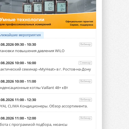
4 АВГУСТА 2026
Тепловые насосы в связке с
солнечной генерацией и
накопителем снижают
потребление на 60%
Исследователи из Италии установили ...
Ближайшие мероприятия
4 АВГУСТА 2026
.08.2026 09:30 - 10:30
Вебинар
«РУСКЛИМАТ Fest 2026» в Уфе
тановки повышения давления WILO
собрал свыше 700 профи
климатической отрасли
.08.2026 10:00 - 16:00
Семинар
Организатором выступил торгово-
производственный холдинг ...
актический семинар «MyHeat» в г. Ростов-на-Дону
3 АВГУСТА 2026
.08.2026 10:00 - 11:00
Вебинар
«Датарк» испытал модульный
нденсационные котлы Vaillant 48+ кВт
ЦОД с плотностью 54 кВт на
стойку
Испытания прошли на собственной
.08.2026 11:00 - 12:30
Вебинар
производственной площадке и были ...
YAL CLIMA Кондиционеры. Обзор ассортимента.
3 АВГУСТА 2026
Samsung выпускает VRF-
.08.2026 11:00 - 12:00
Вебинар
систему DVM на R32
бота с программой подбора, нюансы
Линейка включает семь типоразмеров