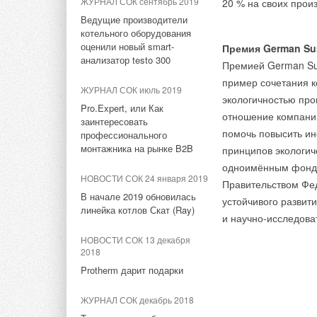
ЖУРНАЛ СОК сентябрь 2019
20 % на своих прои
управления подачей
Обновления корзины на
ЖУРНАЛ СОК апрель 2006
Ведущие производители
OpenDanfoss
Пусть всегда будет SIRA
котельного оборудования
Осуществить такие 
оценили новый smart-
Премия German Sus
НОВОСТИ СОК 2 февраля
программ капитальн
анализатор testo 300
ЖУРНАЛ СОК май 2005
2022
Премией German Sus
мнению москвичей,
SIRA — музыка тепла
пример сочетания к
Danfoss расширил
проекта новой схем
ЖУРНАЛ СОК июль 2019
возможности программы
экологичностью про
Pro.Expert, или Как
ЖУРНАЛ СОК сентябрь 2004
Hexact
отношение компаний
Помимо модернизац
заинтересовать
SIRA — объединенная идея
помочь повысить и
профессионального
переход на покварт
НОВОСТИ СОК 27 декабря
тепла
монтажника на рынке B2B
принципов экологич
2021
существенно — на 
одноимённым фондом
Председатель совета
это значит, что во
НОВОСТИ СОК 24 января 2019
директоров Danfoss Йорген
Правительством Фе
ТЭЦ и расходовать 
Тэги:
Бренд Sira
Радиаторы, конвекторы
Мадс Клаусен удостоен
В начале 2019 обновилась
устойчивого разви
позволит замедлить
Ордена Дружбы
линейка котлов Скат (Ray)
и научно-исследова
расходов на семей
Комментарии
НОВОСТИ СОК 22 декабря
НОВОСТИ СОК 13 декабря
2021
2018
Без сомнения, мног
«Данфосс» расширяет
Protherm дарит подарки
модернизации и за
В этой теме еще нет комментариев
производство в России
эффективности выра
ЖУРНАЛ СОК декабрь 2018
наиболее перспекти