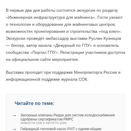
высокий уровень организации и проведения Дня открытых
В первые два дня работы состоятся экскурсии по разделу
дверей.
Текст комментария
«Инженерная инфраструктура для майнинга». Гости узнают
о технологии и оборудовании для майнинговых центров,
возможностях проектирования и строительства «под ключ».
Читайте по теме:
Экскурсии проведёт амбассадор выставки Руслан Кузнецов
— блогер, автор канала «Дежурный по ГПУ» и основатель
→
«РУСКЛИМАТ Fest 2026» в Уфе собрал свыше 700
профи климатической отрасли
сообщества «Портал ГПУ». Регистрация участников доступна
НОВОСТИ СОК 3 АВГУСТА 2026
на официальном сайте мероприятия.
→
«Русклимат» укрепляет партнёрство за Уралом
НОВОСТИ СОК 31 ИЮЛЯ 2026
Частью события также стало награждение действующих
→
Royal Thermo укрепляет технологическое лидерство:
Выставка проходит при поддержке Минпромторга России и
дистрибьюторов HIPEX в разных номинациях — «Лидеры
компания получила патент на новую разработку
НОВОСТИ СОК 3 ИЮЛЯ 2026
информационной поддежке журнала СОК.
продаж», «Открытие года», «Прорыв года» и других.
→
Как «Русклимат» формирует новые стандарты в ОВКЭС
НОВОСТИ СОК 2 ИЮЛЯ 2026
→
Российское качество мирового уровня
НОВОСТИ СОК 26 ИЮНЯ 2026
→
ЕВРАРОС и РЭЦ обсудили возможности для роста
Читайте по теме:
НОВОСТИ СОК 16 ИЮНЯ 2026
→
AURUS на ПМЭФ-2026: превосходство дизайна
→
Запорные клапаны Ридан для систем холодоснабжения
НОВОСТИ СОК 10 ИЮНЯ 2026
одобрены сертификатом РМРС
→
Русклимат на ПМЭФ-2026: инновации и партнёрства
НОВОСТИ СОК 6 АВГУСТА 2026
НОВОСТИ СОК 9 ИЮНЯ 2026
→
Гибридный тепловой насос PV/T с одним общим