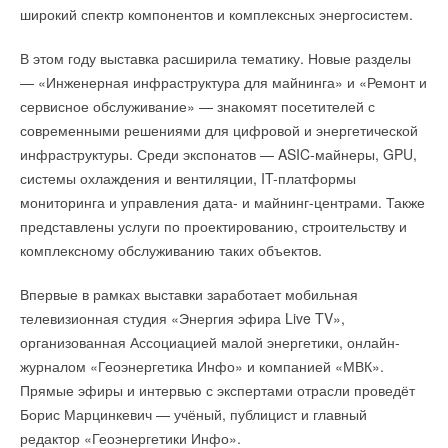
→
широкий спектр компонентов и комплексных энергосистем.
Щиты НЕВАТОМ для противодымной вентиляции PDV
НОВОСТИ СОК 8 ИЮЛЯ 2026
В этом году выставка расширила тематику. Новые разделы
— «Инженерная инфраструктура для майнинга» и «Ремонт и
сервисное обслуживание» — знакомят посетителей с
современными решениями для цифровой и энергетической
инфраструктуры. Среди экспонатов — ASIC-майнеры, GPU,
Уведомления отключены
системы охлаждения и вентиляции, IT-платформы
Комментарии
мониторинга и управления дата- и майнинг-центрами. Также
Программа включала в себя экскурсии по линии
представлены услуги по проектированию, строительству и
производства сшитого полиэтилена, демонстрацию
В этой теме еще нет комментариев
комплексному обслуживанию таких объектов.
термопластавтоматов и опытной лаборатории HIPEX,
Гости мероприятия приняли участие в живом диалоге с
праздничное перерезание трубы pex-a, выступления
Впервые в рамках выставки заработает мобильная
экспертами, пообщались с Алексеем Василенко — спикером
Добавить комментарий
приглашенных артистов и бесценное общение в кампании
телевизионная студия «Энергия эфира Live TV»,
курса по электрике, а также получили возможность
коллег-профессионалов из разных городов.
организованная Ассоциацией малой энергетики, онлайн-
протестировать профессиональный инструмент KNIPEX,
Ваше имя *
журналом «Геоэнергетика Инфо» и компанией «МВК».
SHTOK и Ballu Super Star.
Прямые эфиры и интервью с экспертами отрасли проведёт
Журнал «СОК», традиционный информационный партнёр
Ваш E-mail *
Борис Марцинкевич — учёный, публицист и главный
ОВКЭС, также посетил мероприятие. Редакция отмечает
редактор «Геоэнергетики Инфо».