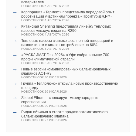
→
Свежий воздух без компромиссов: новые приточно-
испарителем
вытяжные установки SHUFT UniMAX для квартиры и
НОВОСТИ СОК 5 АВГУСТА 2026
частного дома
→
Корпорация «Термекс» представила передовой опыт
ЖУРНАЛ СОК ИЮНЬ 2026
роботизации участникам проекта «Промтуризм.РФ»
→
Водонагреватель Royal Thermo Smalto Inverter:
НОВОСТИ СОК 4 АВГУСТА 2026
интеллект, стиль и энергоэффективность
→
Китайская Shenling представила линейку тепловых
ЖУРНАЛ СОК ИЮНЬ 2026
насосов «воздух-вода» на R290
НОВОСТИ СОК 4 АВГУСТА 2026
→
Тепловые насосы в связке с солнечной генерацией и
накопителем снижают потребление на 60%
НОВОСТИ СОК 4 АВГУСТА 2026
→
«РУСКЛИМАТ Fest 2026» в Уфе собрал свыше 700
Фото: HIPEX
профи климатической отрасли
НОВОСТИ СОК 3 АВГУСТА 2026
Уведомления отключены
→
ИСТОЧНИК:
HIPEXTRADE.RU
Новые версии комбинированных балансировочных
клапанов AQT‑R3
Комментарии
НОВОСТИ СОК 30 ИЮЛЯ 2026
→
Группа «Теплолюкс» открыла новую производственную
Читайте по теме:
площадку
В этой теме еще нет комментариев
НОВОСТИ СОК 29 ИЮЛЯ 2026
→
Stiebel Eltron — спонсирует международные
→
Запорные клапаны Ридан для систем холодоснабжения
соревнования
одобрены сертификатом РМРС
НОВОСТИ СОК 29 ИЮЛЯ 2026
НОВОСТИ СОК 6 АВГУСТА 2026
→
Добавить комментарий
Ридан объявил о старте продаж автоматического
→
Новые версии комбинированных балансировочных
балансировочного клапана
клапанов AQT‑R3
НОВОСТИ СОК 27 ИЮЛЯ 2026
НОВОСТИ СОК 30 ИЮЛЯ 2026
Ваше имя *
→
Группа «Теплолюкс» открыла новую производственную
площадку