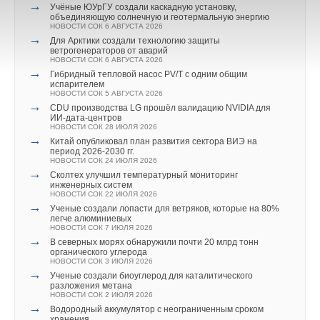
НОВОСТИ СОК 7 АВГУСТА 2026
фосфатом (LATSP). В экспериментах с ним были получены
→
Учёные ЮУрГУ создали каскадную установку,
Комментарии
объединяющую солнечную и геотермальную энергию
сопоставимые результаты: концентрация лития достигала
НОВОСТИ СОК 6 АВГУСТА 2026
→
301,8 мг/л при аналогичном снижении содержания магния.
Для Арктики создали технологию защиты
В этой теме еще нет комментариев
ветрогенераторов от аварий
НОВОСТИ СОК 6 АВГУСТА 2026
При этом технология пока находится на лабораторной
→
Гибридный тепловой насос PV/T с одним общим
испарителем
стадии. Производительность установки остается
Высокое качество котлов BAXI подтверждается европейскими
Уведомления отключены
НОВОСТИ СОК 5 АВГУСТА 2026
Добавить комментарий
относительно небольшой — около 0,97 г. лития
→
CDU производства LG прошёл валидацию NVIDIA для
комплектующими и расширенной гарантией при установке
Комментарии
ИИ-дата-центров
на квадратный метр мембраны в час, поэтому для
Ваше имя *
дополнительных устройств безопасности.
НОВОСТИ СОК 28 ИЮЛЯ 2026
промышленного применения ее еще предстоит
→
Китай опубликовал план развития сектора ВИЭ на
период 2026-2030 гг.
В этой теме еще нет комментариев
масштабировать. Тем не менее работа показывает главное:
Все модели оснащены встроенным модуляционным
НОВОСТИ СОК 24 ИЮЛЯ 2026
Ваш E-mail *
→
литий из морской воды можно извлекать с умеренными
Сколтех улучшил температурный мониторинг
насосом, который управляется электроникой котла
инженерных систем
затратами энергии, одновременно получая водород и другие
и подстраивается под систему отопления, обеспечивая
НОВОСТИ СОК 22 ИЮЛЯ 2026
Добавить комментарий
→
полезные продукты. С учетом того, что к 2050 году спрос
Ученые создали лопасти для ветряков, которые на 80%
оптимальный температурный режим и экономию
легче алюминиевых
на литий может вырасти в 8–10 раз, такие решения выглядят
Текст комментария
электроэнергии. Каскадная система гарантирует
НОВОСТИ СОК 7 ИЮЛЯ 2026
Ваше имя *
→
перспективным направлением для энергетики будущего.
В северных морях обнаружили почти 20 млрд тонн
бесперебойную работу котельного оборудования.
органического углерода
НОВОСТИ СОК 3 ИЮЛЯ 2026
ИСТОЧНИК:
ГЛОБАЛЬНАЯ ЭНЕРГИЯ
→
Ученые создали биоуглерод для каталитического
Специалисты BAXI гордятся участием в проекте, где
Ваш E-mail *
разложения метана
технологии служат главной цели — созданию пространства
НОВОСТИ СОК 2 ИЮЛЯ 2026
→
Водородный аккумулятор с неограниченным сроком
для долгой и счастливой жизни нескольких поколений.
Читайте по теме:
хранения