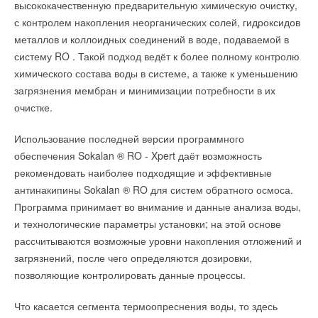
высококачественную предварительную химическую очистку,
железа не высвобождаются из фотокатализатора.
→
с контролем накопления неорганических солей, гидроксидов
Впервые в России: инфракрасный нагревательный
Ваш E-mail *
элемент в накопительных водонагревателях
Новые катализаторы также могут быть использованы и в
металлов и коллоидных соединений в воде, подаваемой в
ЖУРНАЛ СОК СЕНТЯБРЬ 2018
→
других приложениях. Например, в качестве аксессуаров для
систему RO . Такой подход ведёт к более полному контролю
Новая серия водонагревателей Timberk
НОВОСТИ СОК 6 АПРЕЛЯ 2018
плавательных бассейнов, которые эффективно и
химического состава воды в системе, а также к уменьшению
→
Радиаторы Compact (SLX) – победитель «Контрольной
Текст комментария
непрерывно очищают воду.
загрязнения мембран и минимизации потребности в их
закупки» Первого канала
НОВОСТИ СОК 30 НОЯБРЯ 2017
очистке.
→
Водонагреватели серии Limerence
ИСТОЧНИК: OZEMLE.NET
НОВОСТИ СОК 8 АВГУСТА 2017
→
К сезону: выбор электрического водонагревателя
Использование последней версии программного
НОВОСТИ СОК 23 МАЯ 2015
обеспечения Sokalan ® RO - Xpert даёт возможность
→
Новый увлажнитель-ароматизатор воздуха Timberk
Читайте по теме:
НОВОСТИ СОК 15 АВГУСТА 2014
рекомендовать наиболее подходящие и эффективные
→
Timberk представила Aqua Jet - уникальные
антинакипины Sokalan ® RO для систем обратного осмоса.
→
электрические водонагреватели
Новая автоматическая система умягчения JUDO i-soft
НОВОСТИ СОК 30 ИЮНЯ 2014
PRO L
Программа принимает во внимание и данные анализа воды,
→
НОВОСТИ СОК 20 ИЮЛЯ 2026
Timberk Black Pearl: победа в номинации Продукт года -
и технологические параметры установки; на этой основе
→
2014
SYRLock — счет на секунды
НОВОСТИ СОК 23 АПРЕЛЯ 2014
НОВОСТИ СОК 14 ИЮЛЯ 2026
рассчитываются возможные уровни накопления отложений и
→
→
Новые модели тепловентиляторов Timberk
Минэкономразвития вводит статус «технологических
загрязнений, после чего определяются дозировки,
НОВОСТИ СОК 17 СЕНТЯБРЯ 2013
лидеров»
→
НОВОСТИ СОК 7 ИЮЛЯ 2026
Однофазные проточные водонагреватели. Обзор рынка
позволяющие контролировать данные процессы.
→
ЖУРНАЛ СОК ИЮНЬ 2013
Бытовая система доочистки воды на основе обратного
осмоса
ЖУРНАЛ СОК ИЮЛЬ 2026
Что касается сегмента термоопреснения воды, то здесь
→
В России хотят создать федеральную систему