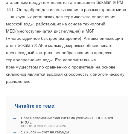
эталонным продуктом является антинакипин Sokalan ® PM
мониторинга аварийности в ЖКХ
НОВОСТИ СОК 18 ИЮНЯ 2026
15 I . Он одобрен для использования в разных странах мира
→
BWT представил фильтр нового поколения BWT MACH
– на крупных установках для термического опреснения
для холодной воды на входе в дом
НОВОСТИ СОК 11 ИЮНЯ 2026
Уведомления отключены
морской воды, работающих на основе технологий
→
Опубликовано учебно-методическое пособие РАВВ для
MED(многоступенчатая дистилляция) и MSF
водоканалов
Комментарии
НОВОСТИ СОК 1 ИЮНЯ 2026
(многостадийное быстрое испарение). Антивспенивающий
→
Влияние концентрации активного ила на скорость
агент Sokalan ® AF в малых дозировках обеспечивает
потребления кислорода в системах биоочистки сточных
В этой теме еще нет комментариев
вод
превосходный контроль пенообразования в процессе
ЖУРНАЛ СОК МАЙ 2026
→
термоопреснения воды. Его дополнительным
РАВВ представила ключевые вызовы для отрасли
водоснабжения и водоотведения России
преимуществом по сравнению с продуктами на основе
Добавить комментарий
НОВОСТИ СОК 7 АПРЕЛЯ 2026
→
силиконов является высокая способность к биологическому
Оценка тепловой эффективности подраковинного
рекуператора сточных вод
Ваше имя *
разложению.
ЖУРНАЛ СОК АПРЕЛЬ 2026
Ваш E-mail *
Читайте по теме:
→
Новая автоматическая система умягчения JUDO i-soft
Уведомления отключены
Текст комментария
PRO L
НОВОСТИ СОК 20 ИЮЛЯ 2026
Комментарии
→
SYRLock — счет на секунды