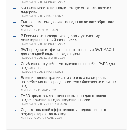
НОВОСТИ СОК 14 ИЮЛЯ 2026
→
Минэкономразвития вводит статус «технологических
В этой теме еще нет комментариев
лидеров»
НОВОСТИ СОК 7 ИЮЛЯ 2026
→
Бытовая система доочистки воды на основе обратного
осмоса
ЖУРНАЛ СОК ИЮЛЬ 2026
Добавить комментарий
→
В России хотят создать федеральную систему
мониторинга аварийности в ЖКХ
Ваше имя *
НОВОСТИ СОК 18 ИЮНЯ 2026
→
BWT представил фильтр нового поколения BWT MACH
для холодной воды на входе в дом
НОВОСТИ СОК 11 ИЮНЯ 2026
Ваш E-mail *
→
Опубликовано учебно-методическое пособие РАВВ для
водоканалов
НОВОСТИ СОК 1 ИЮНЯ 2026
→
Влияние концентрации активного ила на скорость
потребления кислорода в системах биоочистки сточных
Текст комментария
вод
ЖУРНАЛ СОК МАЙ 2026
→
РАВВ представила ключевые вызовы для отрасли
водоснабжения и водоотведения России
НОВОСТИ СОК 7 АПРЕЛЯ 2026
→
Оценка тепловой эффективности подраковинного
рекуператора сточных вод
ЖУРНАЛ СОК АПРЕЛЬ 2026