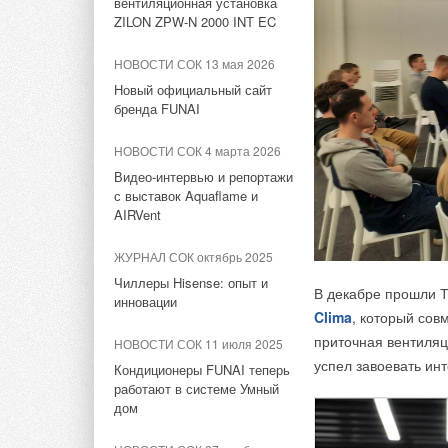
вентиляционная установка
электромобиля
ZILON ZPW-N 2000 INT EC
НОВОСТИ СОК 25 июня 2026
Уже в следующем го
НОВОСТИ СОК 13 мая 2026
Эксперты WEF: готовность
электротрамвайчики
Новый официальный сайт
стран к энергопереходу
Telegram-канале со
бренда FUNAI
снизилась впервые за 10 лет
перевозках, которые
оплатить проезд мо
НОВОСТИ СОК 4 марта 2026
НОВОСТИ СОК 19 июня 2026
биометрии.
Видео-интервью и репортажи
В РФ испытали безопасные и
с выставок Aquaflame и
энергоемкие аккумуляторы
AIRVent
Летом 2022 года на 
для электромобилей и БПЛА
флот Москвы будет 
ЖУРНАЛ СОК октябрь 2025
НОВОСТИ СОК 17 июня 2026
судна. Параллельно
Чиллеры Hisense: опыт и
Европа сможет покрыть до
2 пункта базировани
В декабре прошли
инновации
78% потребностей в литии за
Clima
, который сов
счет собственной добычи
Там будут комфорт
приточная вентиляц
НОВОСТИ СОК 11 июля 2025
Wi-Fi, портами для
успел завоевать инт
НОВОСТИ СОК 4 мая 2026
Кондиционеры FUNAI теперь
работают в системе Умный
Заключена крупнейшая в
дом
мире сделка по поставке
натрий-ионных батарей для