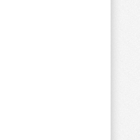
опроса Daikin о восприятии жары ...
28 ИЮЛЯ 2026
CDU производства LG прошёл
валидацию NVIDIA для ИИ-дата-
центров
Компания становится официальным
партнёром NVIDIA по системам ...
28 ИЮЛЯ 2026
В Великобритании предлагают
сделать кондиционирование
обязательным для новостроек
Либеральные демократы внесли
предложение оснащать все новые ...
1
28 ИЮЛЯ 2026
В Подмосковье запустят
производство холодильной
техники и теплообменного
оборудования
Проект реализует компания «ВЕЗА» ...
28 ИЮЛЯ 2026
Ридан объявил о старте продаж
автоматического
балансировочного клапана