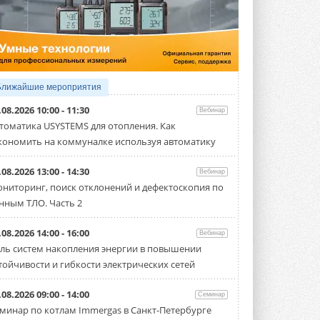
5 АВГУСТА 2026
21-й ежегодный форум
«ЦОД-2026»
Мероприятие пройдет 2-3 сентября в
отеле Radisson Slavyanskaya. Форум
посетит более двух тысяч участников ...
Ближайшие мероприятия
5 АВГУСТА 2026
.08.2026 10:00 - 11:30
Вебинар
Китайская Shenling представила
томатика USYSTEMS для отопления. Как
линейку тепловых насосов
кономить на коммуналке используя автоматику
«воздух-вода» на R290
Серия ThermaX R290 All-In-One
включает три модели ...
.08.2026 13:00 - 14:30
Вебинар
4 АВГУСТА 2026
ниторинг, поиск отклонений и дефектоскопия по
нным ТЛО. Часть 2
Тепловые насосы в связке с
солнечной генерацией и
накопителем снижают
.08.2026 14:00 - 16:00
Вебинар
потребление на 60%
ль систем накопления энергии в повышении
Исследователи из Италии установили ...
тойчивости и гибкости электрических сетей
4 АВГУСТА 2026
«РУСКЛИМАТ Fest 2026» в Уфе
.08.2026 09:00 - 14:00
Семинар
собрал свыше 700 профи
минар по котлам Immergas в Санкт-Петербурге
климатической отрасли