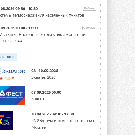
Организатором выступил торгово-
производственный холдинг ...
.08.2026 09:30 - 10:30
Вебинар
3 АВГУСТА 2026
стемы теплоснабжения населенных пунктов
«Датарк» испытал модульный
.08.2026 10:00 - 17:00
ЦОД с плотностью 54 кВт на
Семинар
стойку
 Мытищи - Настенные котлы малой мощности
Испытания прошли на собственной
RMES, COPA
производственной площадке и были ...
3 АВГУСТА 2026
Выставки
Samsung выпускает VRF-
систему DVM на R32
Линейка включает семь типоразмеров
08 - 10.09.2026
производительностью от 22,4 до 56 кВт.
ЭкваТэк 2026
Суммарная длина трубопроводов ...
3 АВГУСТА 2026
08.09.2026 00:00
«СиСофт Девелопмент» подвел
А-ФЕСТ
итоги конкурса студенческих
проектов «ТИМ-лидеры 2026»
Новый сезон конкурса «ТИМ-лидеры»
10.09.2026 09:30 - 17:30
стартует уже в сентябре 2026 года ...
3 АВГУСТА 2026
48-й Форум инженерных систем в
Москве
«Русклимат» укрепляет