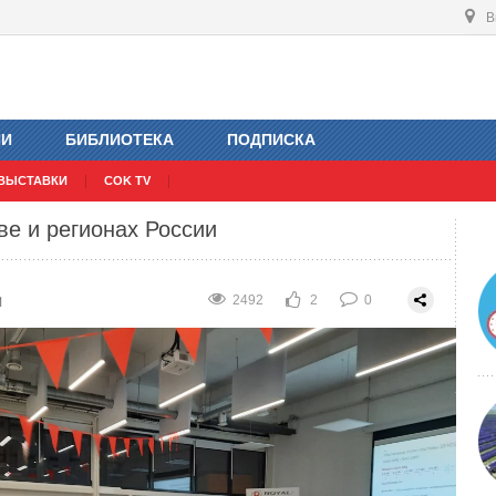
В
ктрические речные трамвайчики
1
2418
2
0
ИИ
БИБЛИОТЕКА
ПОДПИСКА
ВЫСТАВКИ
COK TV
е и регионах России
1
2492
2
0