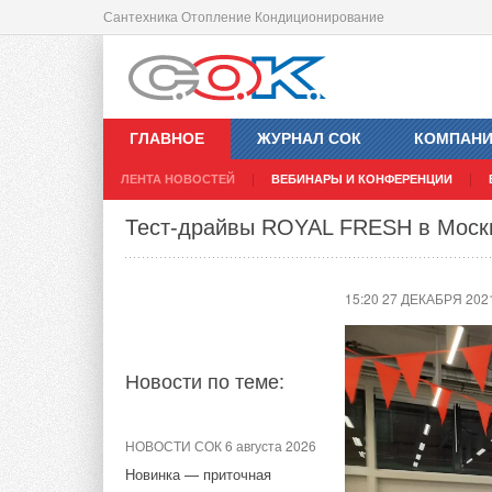
Сантехника Отопление Кондиционирование
В 2022 году в Москве запустят эле
11:26 27 ДЕКАБРЯ 202
ГЛАВНОЕ
ЖУРНАЛ СОК
КОМПАН
ЛЕНТА НОВОСТЕЙ
ВЕБИНАРЫ И КОНФЕРЕНЦИИ
Новости по теме:
Тест-драйвы ROYAL FRESH в Москв
НОВОСТИ СОК 14 июля 2026
15:20 27 ДЕКАБРЯ 202
Росатом запустит
гигафабрику литий-ионных
батарей для
электроавтомобилей
Новости по теме:
НОВОСТИ СОК 3 июля 2026
В Германии каждый второй
НОВОСТИ СОК 6 августа 2026
владелец отказывается от
Новинка — приточная
повторной покупки