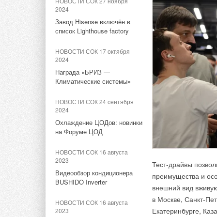
НОВОСТИ СОК 27 ноября
СНЭ
2024
Завод Hisense включён в
НОВОСТИ СОК 17 апреля
2026
список Lighthouse factory
Полигон для испытаний
НОВОСТИ СОК 17 октября
электротранспорта и ВИЭ
2024
появится в Адыгее летом
2026г.
Награда «БРИЗ —
Климатические системы»
ЖУРНАЛ СОК апрель 2026
НОВОСТИ СОК 24 сентября
Зарядная станция для
2024
электромобилей на
солнечных
Охлаждение ЦОДов: новинки
фотоэлектрических
на Форуме ЦОД
преобразователях в районе
города Краснодара
НОВОСТИ СОК 16 августа
2023
Тест-драйвы позвол
Маршрутов планируе
НОВОСТИ СОК 26 марта 2026
Видеообзор кондиционера
преимущества и осо
Автозаводский мост
BUSHIDO Inverter
Китайские производители
внешний вид вживую
работать круглогоди
анонсируют всё новые
в Москве, Санкт-Пе
ходить по мелкому 
твердотельные
НОВОСТИ СОК 16 августа
аккумуляторы
Екатеринбурге, Каз
2023