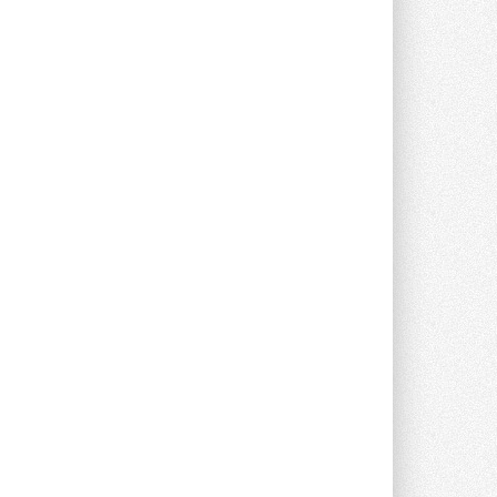
Уже через месяц в России
можно будет устанавливать
солнечные панели в МКД
С 1 сентября снимается запрет на
микрогенерацию в многоквартирных ...
30 ИЮЛЯ 2026
Канальные вентиляторы с ЕС-
двигателями Sysimple TRS EC
Poti
Новинка от Системэйр —
прямоугольный канальный ...
30 ИЮЛЯ 2026
Краска для окон: как выбрать
состав, который не
растрескается после первой
зимы
Частые вопросы о краске для окон ...
30 ИЮЛЯ 2026
СИЭНПИ РУС представила
новую серию консольных
насосов NM
Усовершенствованная гидравлика
помогает снизить энергопотребление ...
30 ИЮЛЯ 2026