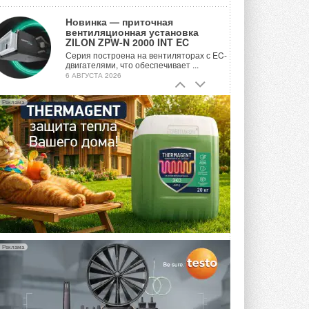
Новинка — приточная
вентиляционная установка
ZILON ZPW-N 2000 INT EC
Серия построена на вентиляторах с EC-
двигателями, что обеспечивает ...
6 АВГУСТА 2026
Учёные ЮУрГУ создали
Реклама
каскадную установку,
объединяющую солнечную и
геотермальную энергию
Природосберегающие технологии ...
6 АВГУСТА 2026
Для Арктики создали
технологию защиты
ветрогенераторов от аварий
Разработка учитывает влияние
мерзлоты, обледенения и снеговых ...
6 АВГУСТА 2026
Реклама
Гибридный тепловой насос PV/T
с одним общим испарителем
Исследователи предложили
конструкцию двухисточникового ...