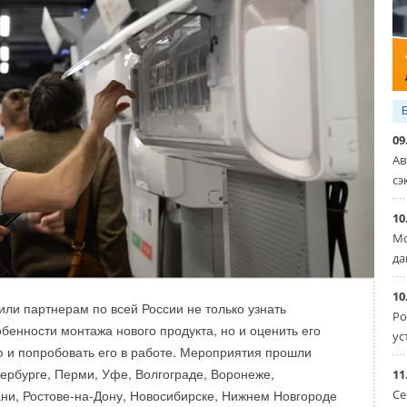
09
Ав
сэ
10
Мо
да
10
или партнерам по всей России не только узнать
тся два: Фили — Киевский вокзал и Печатники —
Ро
бенности монтажа нового продукта, но и оценить его
. По сообщению городских властей, электротрамваи будут
ус
 и попробовать его в работе. Мероприятия прошли
чно: конструкция судов спроектирована так, что позволяет
тербурге, Перми, Уфе, Волгограде, Воронеже,
11
льду.
Се
ани, Ростове-на-Дону, Новосибирске, Нижнем Новгороде