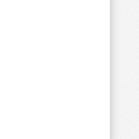
Группа «Теплолюкс» открыла
новую производственную
площадку
Открытие нового завода состоялось
сегодня в Мытищах ...
29 ИЮЛЯ 2026
Stiebel Eltron — спонсирует
международные соревнования
25 спортсменов, выступающих в
прыжках с трамплина и лыжном
двоеборье на международных ...
29 ИЮЛЯ 2026
Новый фирменный магазин
Midea открылся в Сургуте
Компания «Даичи» совместно с
партнером «Энердрим» открыла новый
фирменный магазин Midea в Сургуте ...
29 ИЮЛЯ 2026
Токио — лидер по
интенсивности использования
кондиционеров
Данные получены в ходе очередного