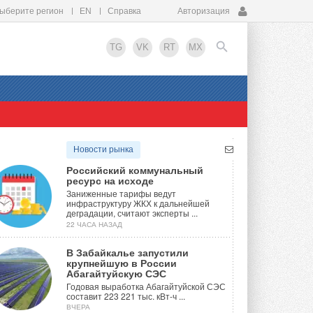
ыберите регион
EN
Справка
Авторизация
TG
VK
RT
MX
EN
Новости рынка
Российский коммунальный
ресурс на исходе
Заниженные тарифы ведут
инфраструктуру ЖКХ к дальнейшей
деградации, считают эксперты ...
22 ЧАСА НАЗАД
В Забайкалье запустили
крупнейшую в России
Абагайтуйскую СЭС
Годовая выработка Абагайтуйской СЭС
составит 223 221 тыс. кВт-ч ...
ВЧЕРА