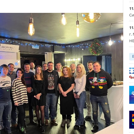
11
Си
11
г.
HE
ервые речные трамваи появились в 1923 году, а в 2006
ы были закрыты, остались только туристические.