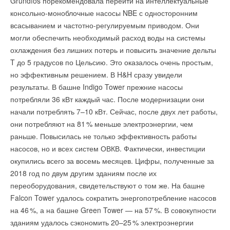
Grundfos порекомендовала перейти на интеллектуальные
консольно-моноблочные насосы NBE с односторонним
всасыванием и частотно-регулируемым приводом. Они
могли обеспечить необходимый расход воды на системы
охлаждения без лишних потерь и повысить значение дельты
T до 5 градусов по Цельсию. Это оказалось очень простым,
но эффективным решением. В H&H сразу увидели
результаты. В башне Indigo Tower прежние насосы
потребляли 36 кВт каждый час. После модернизации они
начали потреблять 7–10 кВт. Сейчас, после двух лет работы,
они потребляют на 8
1
% меньше электроэнергии, чем
раньше. Повысилась не только эффективность работы
насосов, но и всех систем ОВКВ. Фактически, инвестиции
окупились всего за восемь месяцев. Цифры, полученные за
2018 год по двум другим зданиям после их
переоборудования, свидетельствуют о том же. На башне
Falcon Tower удалось сократить энергопотребление насосов
на 4
6
%, а на башне Green Tower — на 5
7
%. В совокупности
зданиям удалось сэкономить 20–2
5
% электроэнергии