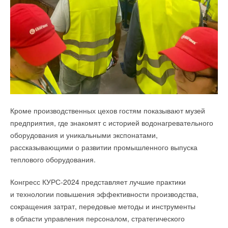
Текст комментария
Уведомления отключены
Комментарии
В этой теме еще нет комментариев
Кроме производственных цехов гостям показывают музей
Добавить комментарий
предприятия, где знакомят с историей водонагревательного
оборудования и уникальными экспонатами,
Ваше имя *
рассказывающими о развитии промышленного выпуска
теплового оборудования.
Ваш E-mail *
Конгресс КУРС-2024 представляет лучшие практики
и технологии повышения эффективности производства,
сокращения затрат, передовые методы и инструменты
Текст комментария
в области управления персоналом, стратегического