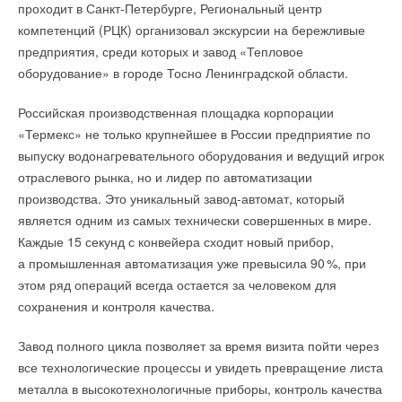
электронов благодаря проводящим компонентам.
экономики городов БРИКС. Среди наиболее актуальных
проходит в Санкт-Петербурге, Региональный центр
вопросов «зеленой» экономики городов были названы
компетенций (РЦК) организовал экскурсии на бережливые
Улучшенная батарея, как показали исследования, обладает
повышение энергоэффективности и внедрение
предприятия, среди которых и завод «Тепловое
емкостью 472 миллиампер-час на грамм массы и не теряет
возобновляемых источников энергии, контроль за
оборудование» в городе Тосно Ленинградской области.
своих свойств после 200 циклов зарядки-разрядки. Для
промышленными производствами и утилизацией отходов,
сравнения, немодицифированные батареи обычно обладают
Российская производственная площадка корпорации
развитие безопасного, экологически чистого городского
емкостью 150 миллиампер-час на грамм.
«Термекс» не только крупнейшее в России предприятие по
транспорта, использование эффективных цифровых
выпуску водонагревательного оборудования и ведущий игрок
платформ и активное внедрение технологий ИИ, в том
ИСТОЧНИК:
ЭНЕРГИЯ+
отраслевого рынка, но и лидер по автоматизации
числе, и для решения экологических проблем.
производства. Это уникальный завод-автомат, который
Урожаева отметила, что Москва уделяет большое внимание
является одним из самых технически совершенных в мире.
Читайте по теме:
вопросам экопросвещения и концепция города как общего
Каждые 15 секунд с конвейера сходит новый прибор,
→
Учёные ЮУрГУ создали каскадную установку,
дома близка большинству жителей столицы. Кроме того,
а промышленная автоматизация уже превысила 9
0
%, при
объединяющую солнечную и геотермальную энергию
бизнес в Москве становится все более ответственным
этом ряд операций всегда остается за человеком для
НОВОСТИ СОК 6 АВГУСТА 2026
→
Для Арктики создали технологию защиты
и чутким к экологической повестке. Рае Квон Чунг назвал
сохранения и контроля качества.
ветрогенераторов от аварий
опыт Москвы вдохновляющим и поблагодарил руководство
НОВОСТИ СОК 6 АВГУСТА 2026
→
Завод полного цикла позволяет за время визита пойти через
Гибридный тепловой насос PV/T с одним общим
российской столицы за предоставленную возможность
испарителем
все технологические процессы и увидеть превращение листа
сообща работать над преодолением экологических кризисов,
НОВОСТИ СОК 5 АВГУСТА 2026
→
Тепловые насосы в связке с солнечной генерацией и
металла в высокотехнологичные приборы, контроль качества
добавили в пресс-службе.
накопителем снижают потребление на 60%