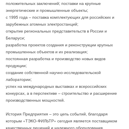
положительных заключений; поставки на крупные
производителей в той же ценовой категории и составляет
компаний, независимых экспертов и консультантов в сфере
энергетические и промышленные объекты;
1600 Ватт, что позволяет быстрее и качественней
энергетики и энергосбережения. В рамках двухдневного
с 1995 года – поставка комплектующих для российских и
осуществлять сварку полипропиленовых трубопроводов.
форума прошло два пленарных заседания, более 20
зарубежных атомных электростанций;
В комплект сварочного оборудования PROAQUA
панельных дискуссий и узкопрофильных мероприятий. Гости
открытие региональных представительств в России и
TOOLS входят:
и участники Xperience Efficiency 2014 обсудили
Беларуси;
ПАЯЛЬНИК
международный опыт в сфере повышения
разработка проектов создания и реконструкции крупных
НОЖНИЦЫ ДЛЯ ТРУБ: 16-42 MM
энергоэффективности, а также уделили внимание известным
промышленных объектов и их реализация;
ТРЕНОГА ДЛЯ СВАРОЧНИКА
проектам, реализованным в нашей стране.
постоянная разработка и производство новых видов
РУЛЕТКА: 2 МТ
продукции;
МУФТА: 20 MM
«Красной нитью» форума стал рост конкурентоспособности
создание собственной научно-исследовательской
МУФТА: 25 MM
российской экономики за счет внедрения лучших среди
лаборатории;
МУФТА: 32 MM
доступных ныне технологий энергосбережения. Пристальное
успех на международных выставках и всероссийских
МУФТА: 40 MM
внимание было уделено механизмам финансирования
конкурсах, а в перспективе – строительство и расширение
энергоэффективных проектов. Представители ряда крупных
производственных мощностей.
отечественных компаний обменялись опытом внедрения
технологий энергосбережения и подискутировали об их
Читайте по теме:
История Предприятия – это цепь событий, благодаря
окупаемости.
которым «ТЭКО-ФИЛЬТР» сегодня является поставщиком
→
Новинка: зональный коммуникатор PRO AQUA
качественных решений и надежного оборудования,
В ходе конференции компания Schneider Electric и
НОВОСТИ СОК 21 ЯНВАРЯ 2026