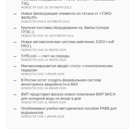
ТЭЦ
информацию, а с другой стороны поставил вопрос: «Как
НОВОСТИ СОК 16 ОКТЯБРЯ 2013
→
современные технологии могут сделать российские
Новые фильтрующие элементы из титана от «ТЭКО-
Уведомления отключены
ФИЛЬТР»
предприятия и российскую экономику более
НОВОСТИ СОК 8 ОКТЯБРЯ 2013
Комментарии
→
конкурентоспособными в мире?»
Крупная поставка оборудования на Экибастузскую
ГРЭС-1
НОВОСТИ СОК 10 СЕНТЯБРЯ 2013
→
В этой теме еще нет комментариев
Новая автоматическая система умягчения JUDO i-soft
PRO L
НОВОСТИ СОК 20 ИЮЛЯ 2026
Читайте по теме:
→
SYRLock — счет на секунды
НОВОСТИ СОК 14 ИЮЛЯ 2026
Добавить комментарий
→
→
Тепловые насосы в связке с солнечной генерацией и
Минэкономразвития вводит статус «технологических
накопителем снижают потребление на 60%
лидеров»
Ваше имя *
НОВОСТИ СОК 4 АВГУСТА 2026
НОВОСТИ СОК 7 ИЮЛЯ 2026
→
→
Stiebel Eltron отмечает 50 лет производства тепловых
В России хотят создать федеральную систему
насосов
мониторинга аварийности в ЖКХ
НОВОСТИ СОК 24 ИЮЛЯ 2026
НОВОСТИ СОК 18 ИЮНЯ 2026
→
Ваш E-mail *
→
Коалиция из 19 штатов и Нью-Йорка подала в суд на
BWT представил фильтр нового поколения BWT MACH
EPA
для холодной воды на входе в дом
НОВОСТИ СОК 23 ИЮЛЯ 2026
НОВОСТИ СОК 11 ИЮНЯ 2026
→
→
Stiebel Eltron расширил линейку воздушно-водяных
Опубликовано учебно-методическое пособие РАВВ для
тепловых насосов WPL-A
водоканалов
Текст комментария
НОВОСТИ СОК 17 ИЮЛЯ 2026
НОВОСТИ СОК 1 ИЮНЯ 2026
→
Новая редакция СП 60.13330.2020
НОВОСТИ СОК 17 ИЮЛЯ 2026
→
Установлен порядок восстановления паспортов