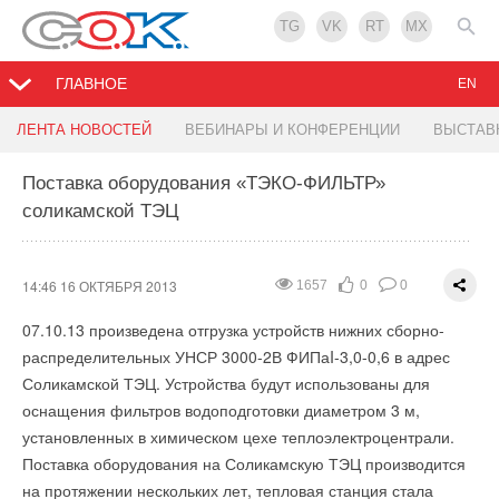
TG
VK
RT
MX
ГЛАВНОЕ
EN
ЭВАН номинирована на звание 'Образцовое
Энергосбережение на объектах культурного
ЛЕНТА НОВОСТЕЙ
ВЕБИНАРЫ И КОНФЕРЕНЦИИ
ВЫСТАВ
предприятие'
наследия
Поставка оборудования «ТЭКО-ФИЛЬТР»
соликамской ТЭЦ
11:43 16 ОКТЯБРЯ 2013
11:18 16 ОКТЯБРЯ 2013
1678
2056
0
0
0
0
Компания
В начале октября в центре дизайна ARTPLAY прошел
ЭВАН
номинирована на престижное звание
«Образцовое предприятие».
круглый стол на тему «Энергосбережение на объектах
14:46 16 ОКТЯБРЯ 2013
1657
0
0
культурного наследия, проблемы и пути их решения».
Ежегодная национальная премия «Экономическая опора
07.10.13 произведена отгрузка устройств нижних сборно-
Мероприятие состоялось в рамках конгресса «Практика
России» учреждена Фондом поддержки
распределительных УНСР 3000-2В ФИПаI-3,0-0,6 в адрес
приспособления объектов культурного наследия под
предпринимательских инициатив по инициативе депутатов
Соликамской ТЭЦ. Устройства будут использованы для
современное использование».
Государственной Думы Российской Федерации. Важной
оснащения фильтров водоподготовки диаметром 3 м,
миссией Премии является стимулирование конкуренции,
На нем присутствовали представители Министерства
установленных в химическом цехе теплоэлектроцентрали.
возрождение, сохранение и развитие славных традиций
энергетики РФ, Министерства культуры РФ, органы охраны
Поставка оборудования на Соликамскую ТЭЦ производится
российских предпринимателей.
памятников, пользователи объектов культурного наследия,
на протяжении нескольких лет, тепловая станция стала