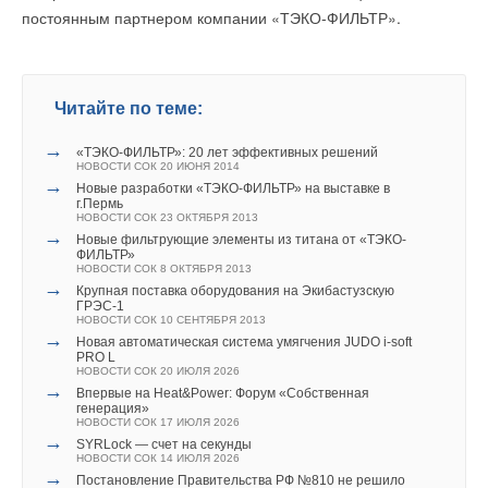
специалисты в области энергетических обследований и
постоянным партнером компании «ТЭКО-ФИЛЬТР».
В ходе отбора номинантов учитывались не только
энергосбережения, а также производители
производственно-экономические, но и социальные
энергосберегающего оборудования, в том числе и
показатели. Компания ЭВАН входит в число лидеров рынка и
компания
Meibes
.
Читайте по теме:
является одним из достойнейших номинантов на высокую
награду.
В процессе обсуждения было освещено множество
→
«ТЭКО-ФИЛЬТР»: 20 лет эффективных решений
актуальных вопросов, касающихся законодательства в
НОВОСТИ СОК 20 ИЮНЯ 2014
→
Новые разработки «ТЭКО-ФИЛЬТР» на выставке в
сфере энергосбережения, проблем выбора надежного
г.Пермь
поставщика услуг и продукции при проведении работ на
НОВОСТИ СОК 23 ОКТЯБРЯ 2013
Читайте по теме:
→
Новые фильтрующие элементы из титана от «ТЭКО-
объектах культурного наследия, и были затронуты другие не
ФИЛЬТР»
НОВОСТИ СОК 8 ОКТЯБРЯ 2013
менее важные темы. Кроме того, в рамках круглого стола
→
Компания ЭВАН обьявила о начале грандиозной акции
→
Крупная поставка оборудования на Экибастузскую
для монтажников
прошли презентации ведущих производителей
ГРЭС-1
НОВОСТИ СОК 15 АВГУСТА 2022
НОВОСТИ СОК 10 СЕНТЯБРЯ 2013
энергосберегающего оборудования. От компании «Майбес»
→
Компания ЭВАН: Управляйте электрическим котлом без
→
Новая автоматическая система умягчения JUDO i-soft
посредников
с докладом выступила инженер по техническому
PRO L
НОВОСТИ СОК 14 ЯНВАРЯ 2022
НОВОСТИ СОК 20 ИЮЛЯ 2026
сопровождению Глаголева Ирина. Она поделилась
→
Обновленный контроллер MyHeat SMART 2
→
Впервые на Heat&Power: Форум «Собственная
НОВОСТИ СОК 13 ДЕКАБРЯ 2021
успешным опытом применения модульного оборудования в
генерация»
→
Компании ЭВАН исполнилось 25 лет
НОВОСТИ СОК 17 ИЮЛЯ 2026
Ново – Иерусалимском монастыре.
НОВОСТИ СОК 23 НОЯБРЯ 2021
→
SYRLock — счет на секунды
→
Новинка от NIBE: комнатный модуль NIBE RMU S40
НОВОСТИ СОК 14 ИЮЛЯ 2026
с сенсорным дисплеем
→
Постановление Правительства РФ №810 не решило
НОВОСТИ СОК 24 СЕНТЯБРЯ 2021