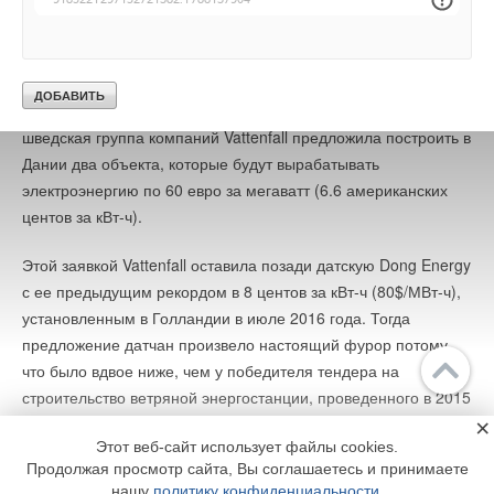
месяцев.
Сектор морских ветротурбин, который является
стратегическим направлением развития ВИЭ в ЕС и обеих
Америках, также демонстрирует резкое падение цен. Так,
шведская группа компаний Vattenfall предложила построить в
Дании два объекта, которые будут вырабатывать
электроэнергию по 60 евро за мегаватт (6.6 американских
центов за кВт-ч).
Этой заявкой Vattenfall оставила позади датскую Dong Energy
с ее предыдущим рекордом в 8 центов за кВт-ч (80$/МВт-ч),
установленным в Голландии в июле 2016 года. Тогда
предложение датчан произвело настоящий фурор потому,
что было вдвое ниже, чем у победителя тендера на
строительство ветряной энергостанции, проведенного в 2015
Главное
Библиотека
году в Соединенном Королевстве.
×
Подписка
Реклама
Этот веб-сайт использует файлы cookies.
Продолжая просмотр сайта, Вы соглашаетесь и принимаете
Кстати, сами Dong Energy не ожидали от себя таких
Информация
нашу
политику конфиденциальности
.