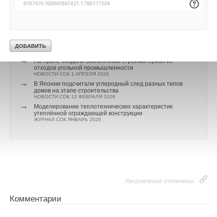
→
Изменение конструктивных слоёв ограждающих
конструкций здания при смене функционального
назначения помещений
ЖУРНАЛ СОК МАЙ 2026
→
Древесина, прошитая как ткань: новая технология,
меняющая прочность материалов
НОВОСТИ СОК 9 АПРЕЛЯ 2026
→
Уведомления отключены
На Урале создали экологичный стройматериал из
отходов угольной промышленности
НОВОСТИ СОК 1 АПРЕЛЯ 2026
Комментарии
→
В Японии подсчитали углеродный след разных типов
домов на этапе строительства
НОВОСТИ СОК 12 ФЕВРАЛЯ 2026
В этой теме еще нет комментариев
→
Моделирование теплотехнических характеристик
утеплённой ограждающей конструкции
ЖУРНАЛ СОК ЯНВАРЬ 2026
Добавить комментарий
Ваше имя *
Уведомления отключены
Ваш E-mail *
Комментарии