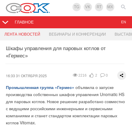
TG
VK
RT
MX
ГЛАВНОЕ
EN
Строительство из земли и картона: прорыв в
Открытие второго производственного цеха
Автоматизация отчетов ГИПа – главный ИИ-
Ученые научились «слушать» аккумуляторы,
ЛЕНТА НОВОСТЕЙ
ВЕБИНАРЫ И КОНФЕРЕНЦИИ
ВЫСТАВ
строительной отрасли?
Гермес-Липецк
запрос от строительной отрасли
чтобы предсказывать их разрушение
Шкафы управления для паровых котлов от
«Гермес»
16:10 31 ОКТЯБРЯ 2025
11:20 31 ОКТЯБРЯ 2025
11:17 31 ОКТЯБРЯ 2025
11:16 31 ОКТЯБРЯ 2025
1351
1360
1661
1271
3
5
4
0
0
0
0
0
16:33 31 ОКТЯБРЯ 2025
2216
2
0
Промышленная группа «Гермес»
объявила о запуске
производства собственных шкафов управления Unomatic HS
для паровых котлов. Новое решение разработано совместно
с ведущими российскими инженерными и сервисными
компаниями и станет стандартом комплектации паровых
котлов Vitomax.