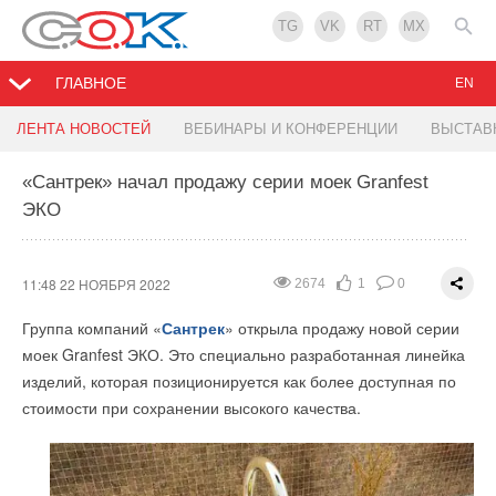
TG
VK
RT
MX
ГЛАВНОЕ
EN
Климовский завод начал выпуск уникальных
Воздушное отопление ЦТП БЕЛАЗ
Первая в мире CO₂-батарея поступила на рынок
ЛЕНТА НОВОСТЕЙ
ВЕБИНАРЫ И КОНФЕРЕНЦИИ
ВЫСТАВ
труб диаметром 3,5 метра
США
«Сантрек» начал продажу серии моек Granfest
11:47 22 НОЯБРЯ 2022
2884
3
0
ЭКО
11:48 22 НОЯБРЯ 2022
12:12 21 НОЯБРЯ 2022
2400
2309
2
2
0
0
11:48 22 НОЯБРЯ 2022
2674
1
0
Группа компаний «
Сантрек
» открыла продажу новой серии
моек Granfest ЭКО. Это специально разработанная линейка
изделий, которая позиционируется как более доступная по
стоимости при сохранении высокого качества.