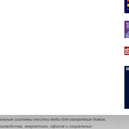
ноосмотических систем COMPACT OSMO 100 и 100M мы
олько актуальных проблем: уменьшили габариты
одходили не для каждой кухни, позаботились о вас
ехнике, а также обеспечили обогащение воды
ами. Эта система подойдет как для частных домов,
их квартир, и обеспечит надежную защиту от накипи,
, нитратов, фторидов и тяжелых металлов
», —
я
Кулешова
, эксперт-биохимик технологической
одству фильтров для воды «БАРЬЕР».
ии
снована в 1993 году. На протяжении 30 лет она
ование для водоочистки. Сегодня на рынке
е 70 видов продукции бренда, включая фильтры-
ые фильтры, обратноосмотические водоочистители, а
льные системы очистки воды для загородных домов,
изводства, энергетики, офисов и социальных