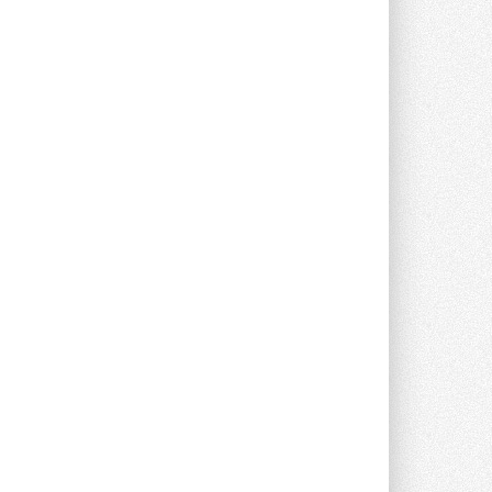
предложение оснащать все новые ...
1
28 ИЮЛЯ 2026
В Подмосковье запустят
производство холодильной
техники и теплообменного
оборудования
Проект реализует компания «ВЕЗА» ...
28 ИЮЛЯ 2026
Ридан объявил о старте продаж
автоматического
балансировочного клапана
Клапан APT‑R3 производится на заводе
в Лешково (Московская область) ...
27 ИЮЛЯ 2026
Шумоглушители собственного
производства от компании
TURKOV
Новая линейка пластинчатых
прямоугольных шумоглушителей ...
27 ИЮЛЯ 2026
Aquatherm Almaty 2026:
ключевая платформа для
развития инженерных систем