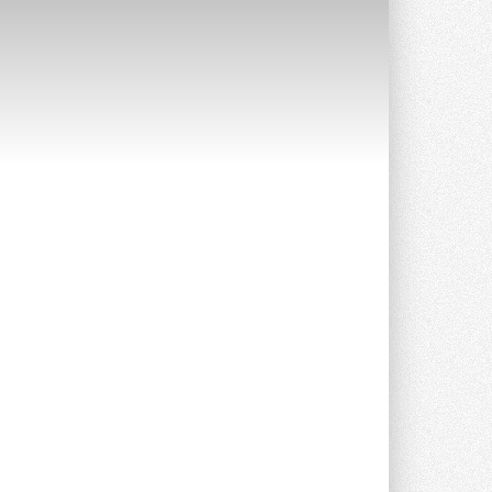
Краска для окон: как выбрать
состав, который не
растрескается после первой
зимы
Частые вопросы о краске для окон ...
30 ИЮЛЯ 2026
СИЭНПИ РУС представила
новую серию консольных
насосов NM
Усовершенствованная гидравлика
помогает снизить энергопотребление ...
30 ИЮЛЯ 2026
Группа «Теплолюкс» открыла
новую производственную
площадку
Открытие нового завода состоялось
сегодня в Мытищах ...
29 ИЮЛЯ 2026
Stiebel Eltron — спонсирует
международные соревнования
25 спортсменов, выступающих в
прыжках с трамплина и лыжном
двоеборье на международных ...
29 ИЮЛЯ 2026