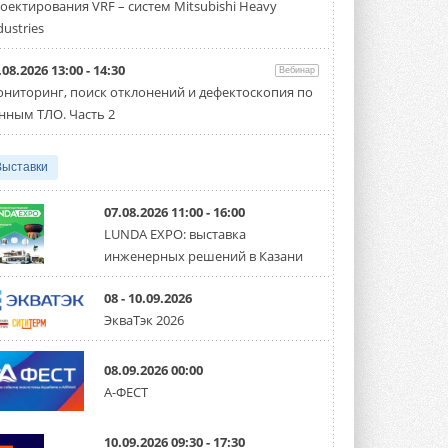
оектирования VRF – систем Mitsubishi Heavy
производительностью от 22,4 до 56 кВт.
Суммарная длина трубопроводов ...
dustries
3 АВГУСТА 2026
.08.2026 13:00 - 14:30
Вебинар
«СиСофт Девелопмент» подвел
ниторинг, поиск отклонений и дефектоскопия по
итоги конкурса студенческих
проектов «ТИМ-лидеры 2026»
нным ТЛО. Часть 2
Новый сезон конкурса «ТИМ-лидеры»
стартует уже в сентябре 2026 года ...
3 АВГУСТА 2026
Выставки
«Русклимат» укрепляет
партнёрство за Уралом
07.08.2026 11:00 - 16:00
Президент Омского землячества в
LUNDA EXPO: выставка
Москве Михаил Тимошенко посетил
инженерных решений в Казани
Омск с трёхдневным рабочим визитом ...
31 ИЮЛЯ 2026
08 - 10.09.2026
Carrier модернизирует
ЭкваТэк 2026
флагманский чиллер AquaEdge
19XR
Чиллер получил новую версию,
08.09.2026 00:00
работающую на хладагенте R1234ze ...
А-ФЕСТ
31 ИЮЛЯ 2026
Mitsubishi расширяет
10.09.2026 09:30 - 17:30