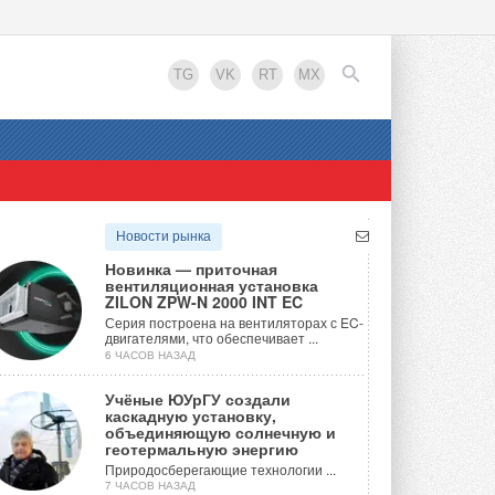
TG
VK
RT
MX
EN
Новости рынка
Новинка — приточная
вентиляционная установка
ZILON ZPW-N 2000 INT EC
Серия построена на вентиляторах с EC-
двигателями, что обеспечивает ...
6 ЧАСОВ НАЗАД
Учёные ЮУрГУ создали
каскадную установку,
объединяющую солнечную и
геотермальную энергию
Природосберегающие технологии ...
7 ЧАСОВ НАЗАД