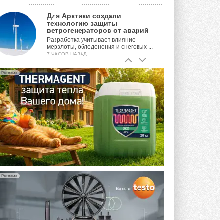
Для Арктики создали
технологию защиты
ветрогенераторов от аварий
Разработка учитывает влияние
мерзлоты, обледенения и снеговых ...
7 ЧАСОВ НАЗАД
Гибридный тепловой насос PV/T
Реклама
с одним общим испарителем
Исследователи предложили
конструкцию двухисточникового ...
ВЧЕРА
21-й ежегодный форум
«ЦОД-2026»
Мероприятие пройдет 2-3 сентября в
отеле Radisson Slavyanskaya. Форум
посетит более двух тысяч участников ...
ВЧЕРА
Реклама
Китайская Shenling представила
линейку тепловых насосов
«воздух-вода» на R290
Серия ThermaX R290 All-In-One
включает три модели ...