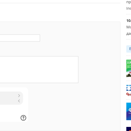
пр
нки ROMMER в компании «
ТЕРЕМ
».
In
10
Мо
да
Уведомления отключены
 OSMO 100 и 100M
оснащены технологией OneTouch,
менять картриджи одной рукой без использования
трументов. А технология Smart Lock предотвращает
роэлемента, когда он находится под давлением, тем
протечек.