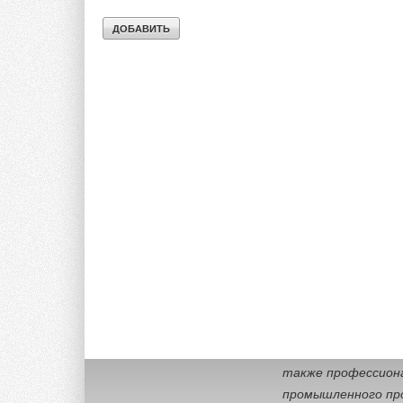
«
С помощью обрат
решили сразу неск
системы, которые п
и вашей бытовой т
полезными минерал
так и для городск
бактерий, вирусов
комментирует
Мари
компании по произв
Справка о компан
Компания БАРЬЕР о
производит оборуд
представлено боле
кувшины, проточн
также профессиона
промышленного про