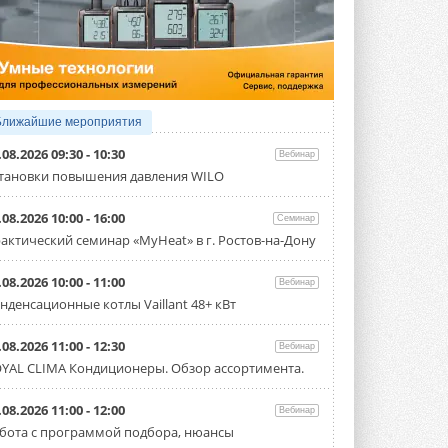
4 АВГУСТА 2026
Тепловые насосы в связке с
солнечной генерацией и
накопителем снижают
потребление на 60%
Исследователи из Италии установили ...
Ближайшие мероприятия
4 АВГУСТА 2026
.08.2026 09:30 - 10:30
Вебинар
«РУСКЛИМАТ Fest 2026» в Уфе
тановки повышения давления WILO
собрал свыше 700 профи
климатической отрасли
.08.2026 10:00 - 16:00
Семинар
Организатором выступил торгово-
производственный холдинг ...
актический семинар «MyHeat» в г. Ростов-на-Дону
3 АВГУСТА 2026
.08.2026 10:00 - 11:00
Вебинар
«Датарк» испытал модульный
нденсационные котлы Vaillant 48+ кВт
ЦОД с плотностью 54 кВт на
стойку
Испытания прошли на собственной
.08.2026 11:00 - 12:30
Вебинар
производственной площадке и были ...
YAL CLIMA Кондиционеры. Обзор ассортимента.
3 АВГУСТА 2026
Samsung выпускает VRF-
.08.2026 11:00 - 12:00
Вебинар
систему DVM на R32
бота с программой подбора, нюансы
Линейка включает семь типоразмеров