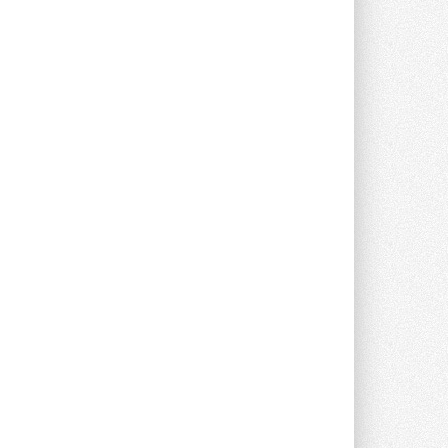
Новый фирменный магазин
Midea открылся в Сургуте
Компания «Даичи» совместно с
партнером «Энердрим» открыла новый
фирменный магазин Midea в Сургуте ...
29 ИЮЛЯ 2026
Токио — лидер по
интенсивности использования
кондиционеров
Данные получены в ходе очередного
опроса Daikin о восприятии жары ...
28 ИЮЛЯ 2026
CDU производства LG прошёл
валидацию NVIDIA для ИИ-дата-
центров
Компания становится официальным
партнёром NVIDIA по системам ...
28 ИЮЛЯ 2026
В Великобритании предлагают
сделать кондиционирование
обязательным для новостроек
Либеральные демократы внесли