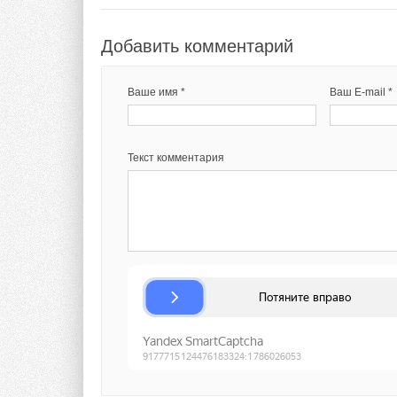
Приобретайте нови
Добавить комментарий
Тэги:
Терем
Бренд Rommer
Арматура, фитинги
Ваше имя *
Ваш E-mail *
Комментарии
Текст комментария
В этой теме еще нет комментариев
Добавить комментарий
Ваше имя *
Ваш E-mail *
Системы COMPACT
которая позволяет 
дополнительных инс
Текст комментария
откручивание фильт
самым защищая от 