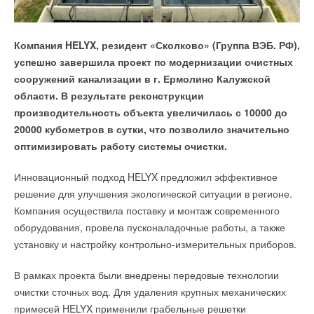
Специалисты Института химии Китайской академии наук
разработали «солнцезащитный крем» для
Компания HELYX, резидент «Сколково» (Группа ВЭБ. РФ),
перовскитных солнечных элементов. Он не дает им
успешно завершила проект по модернизации очистных
терять свои свойства и деформироваться под
сооружений канализации в г. Ермолино Калужской
воздействием ультрафиолета.
области. В результате реконструкции
производительность объекта увеличилась с 10000 до
Как передает АЗЕРТАДЖ, об этом сообщил журналистам
Как специалисты описали в научном журнале Joule,
20000 кубометров в сутки, что позволило значительно
в Анкаре глава Управления по изменениям климата Турции
перовскитные солнечные элементы со временем все хуже
оптимизировать работу системы очистки.
профессор Халил Хасар.
накапливают и передают заряд из-за ультрафиолета. Под
его воздействием в перовските начинаются вредные
Инновационный подход HELYX предложил эффективное
По его словам, новая экологическая модель будет учитывать
химические реакции, в результате которых в элементах
решение для улучшения экологической ситуации в регионе.
40 различных факторов окружающей среды, что позволит
создается внутреннее механическое напряжение. Оно может
Компания осуществила поставку и монтаж современного
прогнозировать влияние экологических процессов
доходить почти до 70 мегапаскалей — как если бы
оборудования, провела пусконаладочные работы, а также
на территории до 3 квадратных километров.
на каждый квадратный сантиметр батареи давило 700
установку и настройку контрольно-измерительных приборов.
с лишним килограммов. Это напряжение заставляет
«
Аналогов разрабатываемой Климатической модели
кристаллическую решетку перовскита деформироваться.
В рамках проекта были внедрены передовые технологии
Турции в мире нет
», — сказал Хасар, отметив, что
очистки сточных вод. Для удаления крупных механических
в современных условиях важно не только
Исследователи добавили к перовскиту молекулу эфира 6-
примесей HELYX применили грабельные решетки