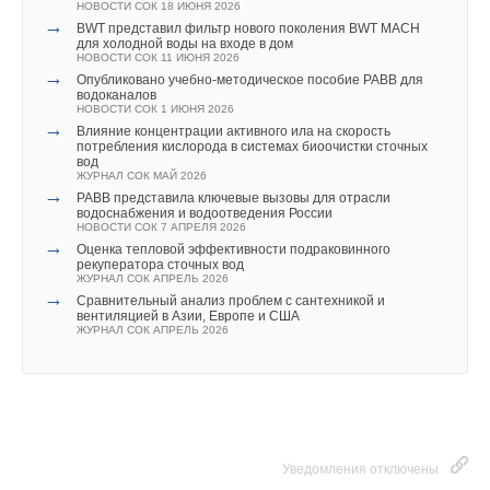
НОВОСТИ СОК 18 ИЮНЯ 2026
на альтернативную энергетику — сложно выполнимая
→
BWT представил фильтр нового поколения BWT MACH
для холодной воды на входе в дом
задача
», — сказал он, заметив, что солнечная, ветровая
НОВОСТИ СОК 11 ИЮНЯ 2026
и другие виды возобновляемой энергии эффективны
→
Опубликовано учебно-методическое пособие РАВВ для
водоканалов
в покрытии иных значимых потребностей стран.
НОВОСТИ СОК 1 ИЮНЯ 2026
→
Влияние концентрации активного ила на скорость
потребления кислорода в системах биоочистки сточных
«
Еще два года назад солнечные электростанции Турции
вод
вырабатывали 6 ГВт энергии, а сегодня этот показатель
ЖУРНАЛ СОК МАЙ 2026
→
РАВВ представила ключевые вызовы для отрасли
достиг отметки 15 ГВт. При этом 28 процентов
водоснабжения и водоотведения России
электроэнергии в Турции вырабатывают ГЭС
», —
НОВОСТИ СОК 7 АПРЕЛЯ 2026
→
Оценка тепловой эффективности подраковинного
добавил глава управления.
рекуператора сточных вод
ЖУРНАЛ СОК АПРЕЛЬ 2026
→
ИСТОЧНИК:
АЗЕРТАДЖ
Сравнительный анализ проблем с сантехникой и
вентиляцией в Азии, Европе и США
ЖУРНАЛ СОК АПРЕЛЬ 2026
Читайте по теме:
→
Учёные ЮУрГУ создали каскадную установку,
объединяющую солнечную и геотермальную энергию
НОВОСТИ СОК 6 АВГУСТА 2026
→
Для Арктики создали технологию защиты
Уведомления отключены
ветрогенераторов от аварий