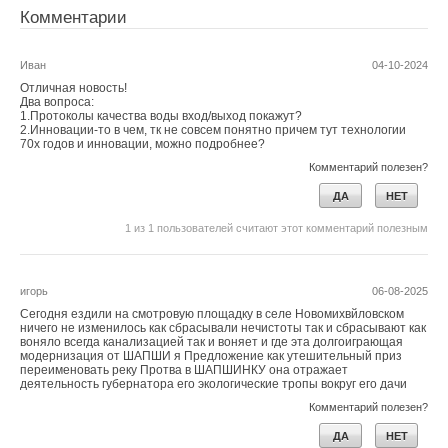
НОВОСТИ СОК 6 АВГУСТА 2026
Комментарии
→
Тепловые насосы в связке с солнечной генерацией и
накопителем снижают потребление на 60%
НОВОСТИ СОК 4 АВГУСТА 2026
Иван
04-10-2024
→
США запретили использование иностранных
инверторов
Отличная новость!
НОВОСТИ СОК 31 ИЮЛЯ 2026
Два вопроса:
→
1.Протоколы качества воды вход/выход покажут?
Уже через месяц в России можно будет устанавливать
2.Инновации-то в чем, тк не совсем понятно причем тут технологии
солнечные панели в МКД
70х годов и инновации, можно подробнее?
НОВОСТИ СОК 30 ИЮЛЯ 2026
→
ВИЭ обойдут уголь по выработке электроэнергии в
Комментарий полезен?
текущем году
НОВОСТИ СОК 27 ИЮЛЯ 2026
ДА
НЕТ
→
Китай опубликовал план развития сектора ВИЭ на
период 2026-2030 гг.
1
из
1
пользователей считают этот комментарий полезным
НОВОСТИ СОК 24 ИЮЛЯ 2026
→
Коалиция из 19 штатов и Нью-Йорка подала в суд на
EPA
НОВОСТИ СОК 23 ИЮЛЯ 2026
игорь
06-08-2025
→
В Дагестане ввели вторую очередь крупнейшей в России
Сегодня ездили на смотровую площадку в селе Новомихвйловском
ветроэлектростанции
ничего не изменилось как сбрасывали нечистоты так и сбрасывают как
НОВОСТИ СОК 23 ИЮЛЯ 2026
воняло всегда канализацией так и воняет и где эта долгоиграющая
→
Города начнут строить по ГОСТу с учетом изменений
модернизация от ШАПШИ я Предложение как утешительный приз
климата
переименовать реку Протва в ШАПШИНКУ она отражает
НОВОСТИ СОК 22 ИЮЛЯ 2026
деятельность губернатора его экологические тропы вокруг его дачи
Комментарий полезен?
ДА
НЕТ