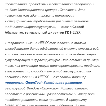
исследований, проводимых в собственной лаборатории
Далее он привлек внимание к разработке правительством
Читайте по теме:
на базе Инновационного центра „Сколково». Это
Турции Стратегии и Плана действий по адаптации
→
позволяет нам адаптировать технологии
Учёные ЮУрГУ создали каскадную установку,
к климатическим изменениям. «Эта Стратегия возлагает
объединяющую солнечную и геотермальную энергию
к специфическим требованиям различных регионов
НОВОСТИ СОК 6 АВГУСТА 2026
на различные государственные структуры конкретные
→
и объектов инфраструктуры
», — сказал
Сергей
Для Арктики создали технологию защиты
задачи. Запланированы меры по 40 направлениям и 129
ветрогенераторов от аварий
Абраменко, генеральный директор ГК HELYX
.
НОВОСТИ СОК 6 АВГУСТА 2026
конкретных действий в сфере окружающей среды», —
→
Гибридный тепловой насос PV/T с одним общим
проинформировал профессор.
испарителем
«
Разработанные ГК HELYX технологии не только
НОВОСТИ СОК 5 АВГУСТА 2026
→
способствуют более эффективной очистке сточных вод,
Тепловые насосы в связке с солнечной генерацией и
Отметив, что государства, расположенные
накопителем снижают потребление на 60%
но и открывают новые возможности для модернизации
НОВОСТИ СОК 4 АВГУСТА 2026
в Средиземноморском регионе, особенно сильно ощущают
→
существующей инфраструктуры. Это отличный пример
США запретили использование иностранных
на себе последствия изменения климата, Хасар добавил,
инверторов
того, как инновации могут трансформировать проблемы
НОВОСТИ СОК 31 ИЮЛЯ 2026
что, по подсчетам ученых, средняя температура воздуха
→
в возможности, способствуя устойчивому развитию
Уже через месяц в России можно будет устанавливать
на планете в 2023 году была уже на 1,45 градуса выше
солнечные панели в МКД
регионов России. ГК HELYX — ежегодный партнер
НОВОСТИ СОК 30 ИЮЛЯ 2026
доиндустриального уровня, что напрямую связано
→
CDU производства LG прошёл валидацию NVIDIA для
программы GreenTech Устойчивое развитие
,
с выбросами парниковых газов.
ИИ-дата-центров
реализуемой Фондом «Сколково». Коллеги активно
НОВОСТИ СОК 28 ИЮЛЯ 2026
работают с российскими разработчиками и внедряют
«
Особая ответственность за решение экологических
новейшие решения в своих проектах. В программу
проблем лежит на развитых и развивающихся странах,
GreenTech входит менторская поддержка, доступ
чья экономика во многом и оказывает негативное влияние