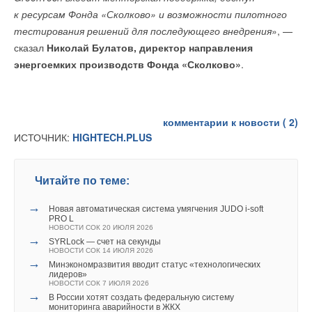
к ресурсам Фонда «Сколково» и возможности пилотного
на атмосферу Земли
», — констатировал глава управления.
тестирования решений для последующего внедрения
», —
Уведомления отключены
По его словам, энергоемкие сектора экономики сегодня
сказал
Николай Булатов, директор направления
Комментарии
считаются локомотивом технологического развития
энергоемких производств Фонда «Сколково»
.
государств, а значит, возрастают объемы выбросов вредных
В этой теме еще нет комментариев
веществ. «
Только на Китай приходится до трети
выбросов парниковых газов в атмосферу. Высока также
комментарии к новости (
2
)
доля Индии. Вместе с тем развитые страны постепенно
ИСТОЧНИК:
HIGHTECH.PLUS
Добавить комментарий
снижают негативную нагрузку на экологию, тогда как
развивающимся странам это не под силу. К примеру,
Ваше имя *
на США приходится уже не 25 процентов, а 12–13
Читайте по теме:
процентов всех вредных выбросов
», — отметил профессор.
→
Новая автоматическая система умягчения JUDO i-soft
Ваш E-mail *
PRO L
Хасар считает, что возобновляемые источники энергии
НОВОСТИ СОК 20 ИЮЛЯ 2026
→
SYRLock — счет на секунды
не могут полноценно заменить традиционные виды
НОВОСТИ СОК 14 ИЮЛЯ 2026
энергоресурсов. «
Факт в том, что отдельные
→
Минэкономразвития вводит статус «технологических
Текст комментария
лидеров»
производства требуют температурные режимы в тысячу
НОВОСТИ СОК 7 ИЮЛЯ 2026
и более градусов. ВИЭ не могут выдавать такие
→
В России хотят создать федеральную систему
мониторинга аварийности в ЖКХ
температуры, поэтому полный переход