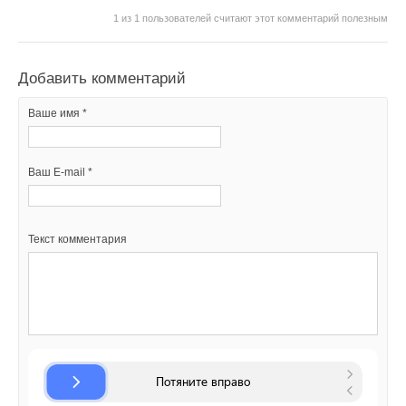
1
из
1
пользователей считают этот комментарий полезным
Уведомления отключены
Добавить комментарий
Комментарии
Ваше имя *
В этой теме еще нет комментариев
Ваш E-mail *
Добавить комментарий
Ваше имя *
Текст комментария
Ваш E-mail *
Текст комментария