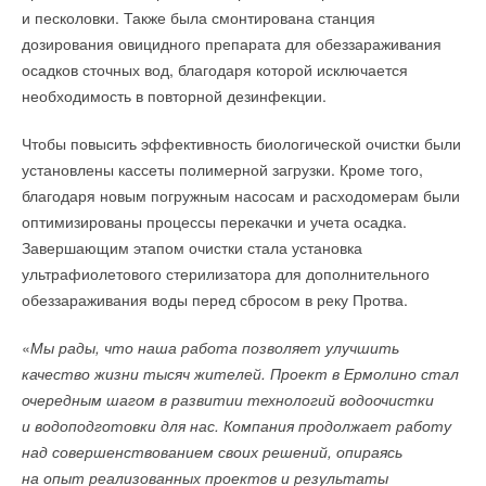
противодействовать климатическим изменениям, но
бромокумарин-3-карбоновой кислоты, или сокращенно
и песколовки. Также была смонтирована станция
и адаптироваться к меняющимся условиям окружающей
ВАЕЕ. Она способна снижать негативное воздействие
дозирования овицидного препарата для обеззараживания
среды.
ультрафиолета на перовскит. Как показали эксперименты,
осадков сточных вод, благодаря которой исключается
внутреннее напряжение, которые он возбуждает
необходимость в повторной дезинфекции.
Он указал, что на данный момент в мире моделируются
в перовските, падает с 69 до 24 мегапаскалей. Кроме того,
экологические параметры крупных площадей территорий,
ВАЕЕ может образовывать связи с некоторыми
Чтобы повысить эффективность биологической очистки были
что помогает в прогнозировании последствий природных
составляющими перовскита — например, оксидом никеля
установлены кассеты полимерной загрузки. Кроме того,
катаклизмов. «
К примеру, составляются экологические
(NiO) — и таким образом «залечивать» деформации
благодаря новым погружным насосам и расходомерам были
модели районов в разрешении до 10 квадратных
материала.
оптимизированы процессы перекачки и учета осадка.
километров. Это, в частности, помогает
Завершающим этапом очистки стала установка
в градостроительстве. У властей формируется четкое
Испытания подтвердили, что перовскитные батареи,
ультрафиолетового стерилизатора для дополнительного
представление о том, как именно нужно формировать
снабженные защитным молекулярным слоем, способны
обеззараживания воды перед сбросом в реку Протва.
инфраструктуру отдельно взятых населенных пунктов
работать до 100 часов при непрерывном воздействии
для минимизации ущерба от селей, наводнений, оползней,
ультрафиолетового излучения и при этом потерять всего
«
Мы рады, что наша работа позволяет улучшить
землетрясений и т. д.
», — пояснил Хасар.
1
0
% емкости. Для сравнения, незащищенный перовскит
качество жизни тысяч жителей. Проект в Ермолино стал
теряет до 2
6
% емкости уже после девяти часов облучения.
очередным шагом в развитии технологий водоочистки
Глава управления подчеркнул, что для сегодняшнего
и водоподготовки для нас. Компания продолжает работу
и будущих поколений граждан важна максимальная
ИСТОЧНИК:
ЭНЕРГИЯ+
над совершенствованием своих решений, опираясь
подготовленность к меняющейся экологии планеты.
на опыт реализованных проектов и результаты