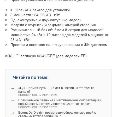
испытаний показали, что мощность всей установки,
экономия составляет свыше 4000 Гкал тепловой энергии в
способной обслуживать семью из 4-6 человек, составила 700
Планка + лекало для установки
год. Это огромные ресурсы».
Вт.
3 мощности : 24, 28 и 31 кВт
Одноконтурные и двухконтурные модели
Использование энергосервисного контракта является одной
Модели с открытой и закрытой камерой сгорания
Более подробнее о проекте Билла Гейтса можно прочитать в
из форм государственно-частного партнерства, в результате
Расширительный бак объѐмом 8 литров для моделей
нашей статье
.
которого привлекаются частные инвестиции, направленные
мощностью 24 кВт и 10 литров для моделей мощностью
28 и 31 кВт
на осуществление задач по энергосбережению и
Простая и понятная панель управления с ЖК-дисплеем
повышению энергетической эффективности использования
энергетических ресурсов. Взамен на инвестиции бизнес
Читайте по теме:
КПД - *** согласно 92/42/CEE (для моделей FF)
получает поддержку государственных органов в реализации
→
Учёные ЮУрГУ создали каскадную установку,
социально-значимых проектов.
объединяющую солнечную и геотермальную энергию
НОВОСТИ СОК 6 АВГУСТА 2026
→
Тепловые насосы в связке с солнечной генерацией и
Читайте по теме:
накопителем снижают потребление на 60%
НОВОСТИ СОК 4 АВГУСТА 2026
→
Читайте по теме:
→
«БДР Термия Рус» — 25 лет в России. И это только
США запретили использование иностранных
начало!
инверторов
НОВОСТИ СОК 17 ИЮЛЯ 2026
НОВОСТИ СОК 31 ИЮЛЯ 2026
→
Danfoss построила жилую лабораторию с платиновой
→
→
Премиальное решение с максимальной комплектацией:
Уже через месяц в России можно будет устанавливать
сертификацией DGNB в Дании
новый газовый котел Virtuens MCA от De Dietrich
солнечные панели в МКД
НОВОСТИ СОК 5 АВГУСТА 2025
НОВОСТИ СОК 15 ИЮЛЯ 2026
НОВОСТИ СОК 30 ИЮЛЯ 2026
→
Danfoss открыл масштабный научно-исследовательский
→
→
Бренд De Dietrich представил обновленную линейку
ВИЭ обойдут уголь по выработке электроэнергии в
центр в Китае
стальных котлов серии CA R