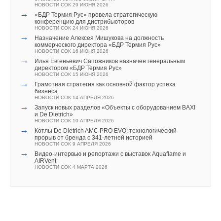
текущем году
НОВОСТИ СОК 22 МАЯ 2023
НОВОСТИ СОК 29 ИЮНЯ 2026
НОВОСТИ СОК 27 ИЮЛЯ 2026
→
Новый статус компании «Данфосс» в России
→
→
«БДР Термия Рус» провела стратегическую
Stiebel Eltron отмечает 50 лет производства тепловых
НОВОСТИ СОК 15 ИЮЛЯ 2022
конференцию для дистрибьюторов
насосов
→
Danfoss переводит региональные центры на единый
НОВОСТИ СОК 24 ИЮНЯ 2026
НОВОСТИ СОК 24 ИЮЛЯ 2026
телефонный номер
→
→
Назначение Алексея Мишукова на должность
Китай опубликовал план развития сектора ВИЭ на
НОВОСТИ СОК 21 ИЮНЯ 2022
коммерческого директора «БДР Термия Рус»
период 2026-2030 гг.
→
Сообщение руководства компании «Данфосс» о работе
НОВОСТИ СОК 16 ИЮНЯ 2026
НОВОСТИ СОК 24 ИЮЛЯ 2026
в России
→
→
Илья Евгеньевич Сапожников назначен генеральным
В Дагестане ввели вторую очередь крупнейшей в России
НОВОСТИ СОК 4 АПРЕЛЯ 2022
директором «БДР Термия Рус»
ветроэлектростанции
→
Отчет компании Danfoss A/S за 2021 год
НОВОСТИ СОК 15 ИЮНЯ 2026
НОВОСТИ СОК 23 ИЮЛЯ 2026
НОВОСТИ СОК 16 МАРТА 2022
→
→
Грамотная стратегия как основной фактор успеха
LONGi вновь установила мировой рекорд
→
Обновления корзины на OpenDanfoss
бизнеса
эффективности тандемных солнечных элементов —
НОВОСТИ СОК 3 ФЕВРАЛЯ 2022
НОВОСТИ СОК 14 АПРЕЛЯ 2026
35,5%
→
→
Danfoss расширил возможности программы Hexact
НОВОСТИ СОК 22 ИЮЛЯ 2026
Запуск новых разделов «Объекты с оборудованием BAXI
НОВОСТИ СОК 2 ФЕВРАЛЯ 2022
→
и De Dietrich»
Германия подключила более 1 ГВт морской
→
НОВОСТИ СОК 10 АПРЕЛЯ 2026
Председатель совета директоров Danfoss Йорген Мадс
ветроэнергетики за полгода
→
Клаусен удостоен Ордена Дружбы
НОВОСТИ СОК 22 ИЮЛЯ 2026
Котлы De Dietrich AMC PRO EVO: технологический
НОВОСТИ СОК 27 ДЕКАБРЯ 2021
прорыв от бренда с 341-летней историей
→
НОВОСТИ СОК 9 АПРЕЛЯ 2026
«Данфосс» расширяет производство в России
→
НОВОСТИ СОК 22 ДЕКАБРЯ 2021
Видео-интервью и репортажи с выставок Aquaflame и
AIRVent
НОВОСТИ СОК 4 МАРТА 2026
Уведомления отключены
Комментарии
Уведомления отключены