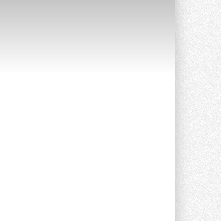
Канальные вентиляторы с ЕС-
двигателями Sysimple TRS EC
Poti
Новинка от Системэйр —
прямоугольный канальный ...
30 ИЮЛЯ 2026
Краска для окон: как выбрать
состав, который не
растрескается после первой
зимы
Частые вопросы о краске для окон ...
30 ИЮЛЯ 2026
СИЭНПИ РУС представила
новую серию консольных
насосов NM
Усовершенствованная гидравлика
помогает снизить энергопотребление ...
30 ИЮЛЯ 2026
Группа «Теплолюкс» открыла
новую производственную
площадку
Открытие нового завода состоялось
сегодня в Мытищах ...
29 ИЮЛЯ 2026