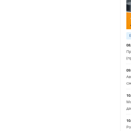
08
Пр
(п
09
Ав
сэ
10
Мо
да
10
Ро