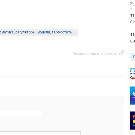
ус
Уведомления отключены
11
яторы, модули, термостаты,...
Се
оматика, регуляторы, модули, термостаты,...
11
Си
Уведомления отключены
Уведомления отключены
01-04-2015
Комментарий полезен?
ентиляторами.
ДА
НЕТ
орами mohlenhof.