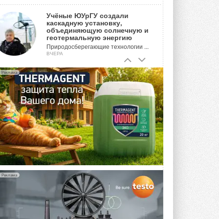
Учёные ЮУрГУ создали
каскадную установку,
объединяющую солнечную и
геотермальную энергию
Природосберегающие технологии ...
ВЧЕРА
Для Арктики создали
Реклама
технологию защиты
ветрогенераторов от аварий
Разработка учитывает влияние
мерзлоты, обледенения и снеговых ...
ВЧЕРА
Гибридный тепловой насос PV/T
с одним общим испарителем
Исследователи предложили
конструкцию двухисточникового ...
5 АВГУСТА 2026
Реклама
21-й ежегодный форум
«ЦОД-2026»
Мероприятие пройдет 2-3 сентября в
отеле Radisson Slavyanskaya. Форум
посетит более двух тысяч участников ...