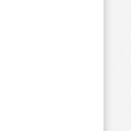
Stiebel Eltron — спонсирует
международные соревнования
25 спортсменов, выступающих в
прыжках с трамплина и лыжном
двоеборье на международных ...
29 ИЮЛЯ 2026
Новый фирменный магазин
Midea открылся в Сургуте
Компания «Даичи» совместно с
партнером «Энердрим» открыла новый
фирменный магазин Midea в Сургуте ...
29 ИЮЛЯ 2026
Токио — лидер по
интенсивности использования
кондиционеров
Данные получены в ходе очередного
опроса Daikin о восприятии жары ...
28 ИЮЛЯ 2026
CDU производства LG прошёл
валидацию NVIDIA для ИИ-дата-
центров
Компания становится официальным