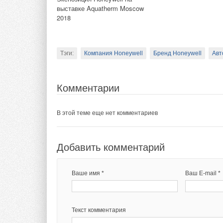
Комментарии
выставке Aquatherm Moscow
2018
В этой теме еще нет комментариев
Тэги:
Сименс
Бренд Siemens
Автоматика, регул
Тэги:
Компания Honeywell
Бренд Honeywell
Авт
Добавить комментарий
Комментарии
Комментарии
Ваше имя *
Ваш E-mail *
Юрий
Отличный термостат. С возможностью управления ECM в
Используем его для управления внутрипольными конвект
В этой теме еще нет комментариев
Текст комментария
Добавить комментарий
Добавить комментарий
Ваше имя *
Ваш E-mail *
Ваше имя *
Ваш E-mail *
Текст комментария