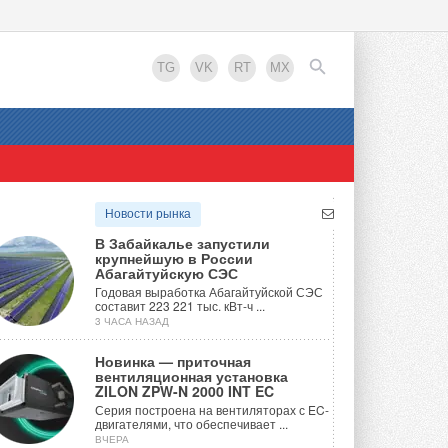
TG
VK
RT
MX
EN
Новости рынка
В Забайкалье запустили
крупнейшую в России
Абагайтуйскую СЭС
Годовая выработка Абагайтуйской СЭС
составит 223 221 тыс. кВт-ч ...
3 ЧАСА НАЗАД
Новинка — приточная
вентиляционная установка
ZILON ZPW-N 2000 INT EC
Серия построена на вентиляторах с EC-
двигателями, что обеспечивает ...
ВЧЕРА