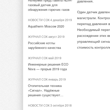
Honeywell представила NDIR-
давления.
электродвигателей
НОВОСТИ СОК 29 декабря
газовый датчик для
2021
SIEMENS
обнаружения горючих газов
Один датчик давлен
Новый расширительный
инструмент для труб
НОВОСТИ СОК 22 сентября
магистрали. Контро
НОВОСТИ СОК 4 декабря 2019
2022
перепад давления в
Aquatherm Moscow 2020
Siemens Energy открыл
НОВОСТИ СОК 12 ноября
Необходимый переп
2021
завод по производству
расхождении этих в
ЖУРНАЛ СОК август 2019
зеленого водорода
Uponor UFH Revit: плагин
управляющий сигнал
для расчёта тёплого пола
Российские котлы
стоимость контрол
НОВОСТИ СОК 8 августа 2022
зарубежного качества
НОВОСТИ СОК 27 октября
Siemens Energy начала
2021
ЖУРНАЛ СОК май 2019
реструктуризацию бизнеса в
России
Образовательная платформа
Инженерные решения ECO
для строителей
Nova — прорыв 2019 года
НОВОСТИ СОК 13 мая 2022
НОВОСТИ СОК 1 сентября
ЖУРНАЛ СОК январь 2019
Немецкий концерн Siemens
2021
заявил об уходе с
Отопительная техника
российского рынка
Системы поверхностного
«Сигнал». Надёжные
охлаждения от Uponor
решения существуют…
НОВОСТИ СОК 28 октября
2021
НОВОСТИ СОК 20 июля 2021
НОВОСТИ СОК 3 октября 2018
На здании штаб-квартиры