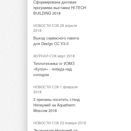
Локальные очистные
Сформирована деловая
Сименс установили
сооружения Uponor
программа выставки HI-TECH
солнечные батареи
BUILDING 2018
мощностью 5,4 кВт
НОВОСТИ СОК 15 июля 2021
НОВОСТИ СОК 28 апреля
Новый стандарт для систем
НОВОСТИ СОК 11 июня 2021
2018
водяных теплых полов
BAXI EXPO и Партнеры
Выход сервисного пакета
для Desigo CC V3.0
НОВОСТИ СОК 13 июля 2021
НОВОСТИ СОК 14 июля 2020
Эффективная защита
ЖУРНАЛ СОК март 2018
Siemens уходит с рынка
питьевой воды
домашних накопителей
Теплотехника от ИЭМЗ
энергии
«Купол» - победа над
НОВОСТИ СОК 20 ноября
холодом
2020
НОВОСТИ СОК 22 мая 2020
Обновление ревизий в
НОВОСТИ СОК 1 февраля
«Сименс АГ» объявил
системах Uponor HTP &
2018
результаты второго квартала
Uponor Decibel
2020 финансового года
3 причины посетить стенд
Honeywell на Aquatherm
Moscow 2018
НОВОСТИ СОК 3 октября 2019
Тэги:
Упонор Рус
Бренд Uponor
Grundfos и Siemens
НОВОСТИ СОК 23 января 2018
подписали соглашение о
партнёрстве
Экспозиция Honeywell на