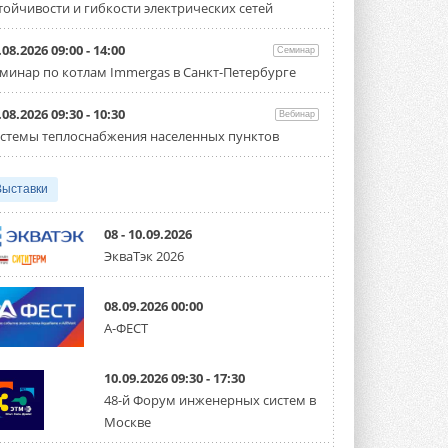
тойчивости и гибкости электрических сетей
Испытания прошли на собственной
производственной площадке и были ...
3 АВГУСТА 2026
.08.2026 09:00 - 14:00
Семинар
минар по котлам Immergas в Санкт-Петербурге
Samsung выпускает VRF-
систему DVM на R32
Линейка включает семь типоразмеров
.08.2026 09:30 - 10:30
Вебинар
производительностью от 22,4 до 56 кВт.
стемы теплоснабжения населенных пунктов
Суммарная длина трубопроводов ...
3 АВГУСТА 2026
Выставки
«СиСофт Девелопмент» подвел
итоги конкурса студенческих
проектов «ТИМ-лидеры 2026»
08 - 10.09.2026
Новый сезон конкурса «ТИМ-лидеры»
ЭкваТэк 2026
стартует уже в сентябре 2026 года ...
3 АВГУСТА 2026
08.09.2026 00:00
«Русклимат» укрепляет
А-ФЕСТ
партнёрство за Уралом
Президент Омского землячества в
Москве Михаил Тимошенко посетил
Омск с трёхдневным рабочим визитом ...
10.09.2026 09:30 - 17:30
31 ИЮЛЯ 2026
48-й Форум инженерных систем в
Москве
Carrier модернизирует