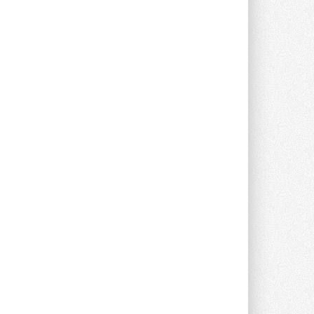
партнёром NVIDIA по системам ...
28 ИЮЛЯ 2026
В Великобритании предлагают
сделать кондиционирование
обязательным для новостроек
Либеральные демократы внесли
предложение оснащать все новые ...
1
28 ИЮЛЯ 2026
В Подмосковье запустят
производство холодильной
техники и теплообменного
оборудования
Проект реализует компания «ВЕЗА» ...
28 ИЮЛЯ 2026
Ридан объявил о старте продаж
автоматического
балансировочного клапана
Клапан APT‑R3 производится на заводе
в Лешково (Московская область) ...
27 ИЮЛЯ 2026
Шумоглушители собственного
производства от компании
TURKOV