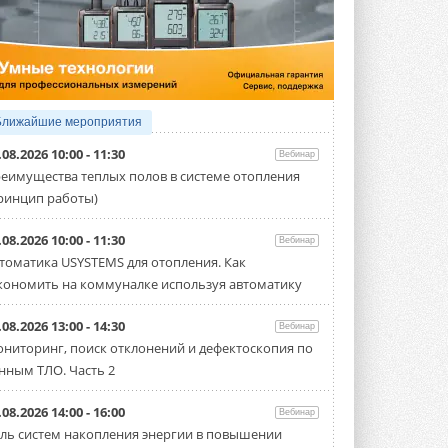
5 АВГУСТА 2026
Китайская Shenling представила
линейку тепловых насосов
«воздух-вода» на R290
Серия ThermaX R290 All-In-One
включает три модели ...
Ближайшие мероприятия
4 АВГУСТА 2026
.08.2026 10:00 - 11:30
Вебинар
Тепловые насосы в связке с
еимущества теплых полов в системе отопления
солнечной генерацией и
ринцип работы)
накопителем снижают
потребление на 60%
Исследователи из Италии установили ...
.08.2026 10:00 - 11:30
Вебинар
4 АВГУСТА 2026
томатика USYSTEMS для отопления. Как
кономить на коммуналке используя автоматику
«РУСКЛИМАТ Fest 2026» в Уфе
собрал свыше 700 профи
климатической отрасли
.08.2026 13:00 - 14:30
Вебинар
Организатором выступил торгово-
ниторинг, поиск отклонений и дефектоскопия по
производственный холдинг ...
нным ТЛО. Часть 2
3 АВГУСТА 2026
«Датарк» испытал модульный
.08.2026 14:00 - 16:00
Вебинар
ЦОД с плотностью 54 кВт на
ль систем накопления энергии в повышении
стойку