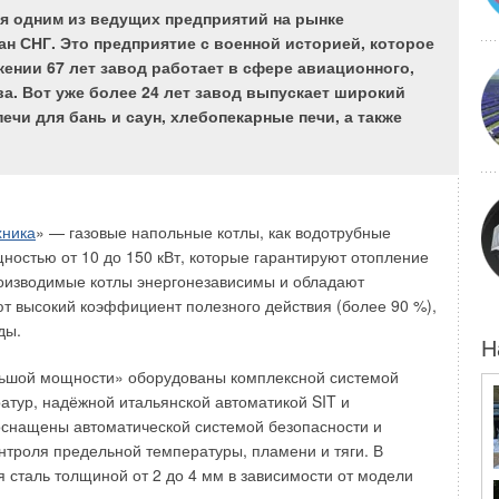
я одним из ведущих предприятий на рынке
The article presents a theoretical justification for the possibility of
н СНГ. Это предприятие с военной историей, которое
improving the fuel efficiency of diesel engines by heating the fuel
entering the engine cylinders. The results of theoretical and
жении 67 лет завод работает в сфере авиационного,
theoretical studies of the effect of fuel temperature on its physical
а. Вот уже более 24 лет завод выпускает широкий
properties are presented. The results obtained convincingly
testify to the presence of a reserve of improved fuel efficiency of
ечи для бань и саун, хлебопекарные печи, а также
ют
diesel engines unused to date due to the heating of the fuel
entering the engine cylinders.
за
Keywords
: effiiency, power reserve, fuel efficiency, power plant,
fuel heating
ая
хника
» — газовые напольные котлы, как водотрубные
щностью от 10 до 150 кВт, которые гарантируют отопление
роизводимые котлы энергонезависимы и обладают
 высокий коэффициент полезного действия (более 90 %),
ды.
вание возможности улучшения топливной
Н
 поступающего в цилиндры двигателя топлива.
льшой мощности» оборудованы комплексной системой
тического исследования влияния температуры
атур, надёжной итальянской автоматикой SIT и
ученные результаты убедительно свидетельствуют о
 оснащены автоматической системой безопасности и
о времени резерва улучшения топливной
нтроля предельной температуры, пламени и тяги. В
 поступающего в цилиндры двигателя топлива.
я сталь толщиной от 2 до 4 мм в зависимости от модели