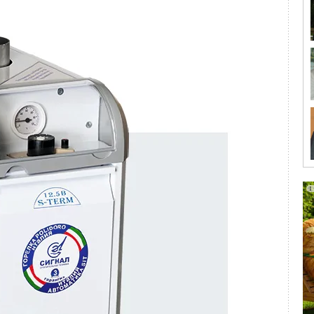
номичности поршневых двигателей с воспламенением
илиндры топлива при работе двигателя на режимах малых
 должен оказать определённое влияние на процессы
менение его физических свойств (вязкости, поверхностного
и и др.). Целесообразность введения предварительного
жидкого топлива в цилиндре дизеля является необходимым
льно, предварительный подогрев топлива исключит
е смесеобразования и сгорания в двигателе.
ости. Зависимость этих параметров можно наблюдать из
я жидкости. Снижение плотности при подогреве топлива
оличества, поданного за цикл при неизменном положении
следствие уменьшения живой силы капель снизится