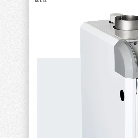
котла.
Значительные резервы улучшения топливной эко
от сжатия скрыты в подогреве поступающего в ц
и средних нагрузок.
Подогрев топлива перед подачей его в цилиндры
смесеобразования и сгорания, так как вызовет из
натяжения, сжимаемости, плотности, испаряемост
подогрева топлива вытекает из того, что нагрев 
элементом подготовки его к сгоранию. Следовате
лимитирующее влияние этого процесса на развити
Подогрев топлива вызовет уменьшение его плотн
уравнения Д. И. Менделеева:
ρ
= ρ
(1 — k
), (1)
t
0
t
где ρ
— плотность при
t
, °C;
k
— модуль расширени
t
до насоса приведёт к уменьшению его весового к
рейки ТНВД. С уменьшением плотности топлива в