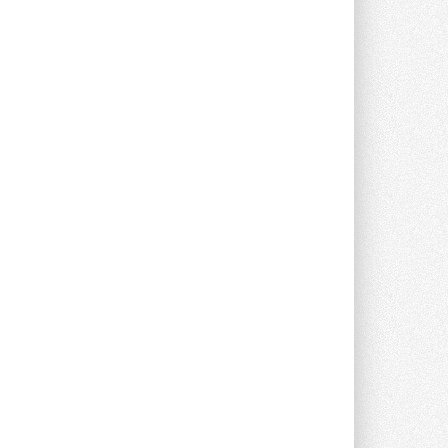
партнером «Энердрим» открыла новый
фирменный магазин Midea в Сургуте ...
29 ИЮЛЯ 2026
Токио — лидер по
интенсивности использования
кондиционеров
Данные получены в ходе очередного
опроса Daikin о восприятии жары ...
28 ИЮЛЯ 2026
CDU производства LG прошёл
валидацию NVIDIA для ИИ-дата-
центров
Компания становится официальным
партнёром NVIDIA по системам ...
28 ИЮЛЯ 2026
В Великобритании предлагают
сделать кондиционирование
обязательным для новостроек
Либеральные демократы внесли
предложение оснащать все новые ...
1
28 ИЮЛЯ 2026
В Подмосковье запустят