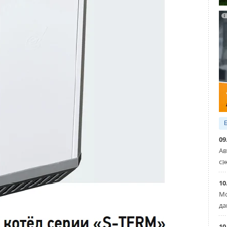
ное натяжение тесно связаны между собой и оказывают
я.
 от температуры может быть выражена следующей
оянная, равная 0,07–0,10.
 от температуры.
09
Ав
сэ
10
Мо
да
10