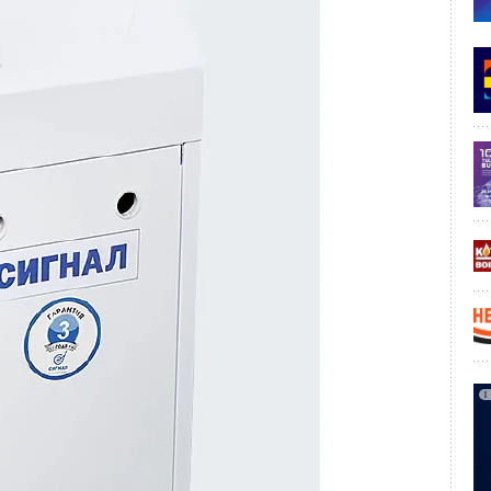
рам, особенно при малых цикловых подачах. Однако
а протекают в очень небольшие промежутки времени,
ры соприкасаются с топливом, находящимся под высоким
сти топлива.
жения топлива положительно влияет на качество его
исходящее при нагреве расширение топлива приводит
екулами внутри и в поверхностном слое. Причём чем
исходить распад струи и тем мельче будут капли топлива.
ы цикловой подачи влияние подогрева топлива
слабевать вследствие возрастания относительной величины
 истечение топлива происходит при сильном
открытия иглы форсунки.
имаемость топлива. Из рис. 2 видно, что с ростом
о возрастает. Это отражается на характере подачи
ы топлива перед форсункой должно привести
одолжительности.