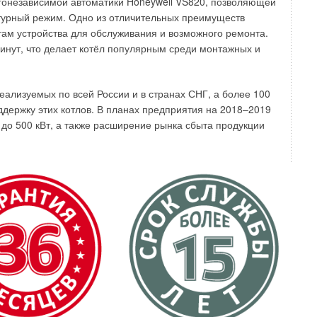
ргонезависимой автоматики Honeywell VS820, позволяющей
турный режим. Одно из отличительных преимуществ
там устройства для обслуживания и возможного ремонта.
минут, что делает котёл популярным среди монтажных и
возрастает, что должно оказать заметное влияние
но, что влияние испаряемости топлива на показатели
реализуемых по всей России и в странах СНГ, а более 100
анием значительно слабее, чем у двигателей
держку этих котлов. В планах предприятия на 2018–2019
емпературы в вихревой «горячей» камере более высокие,
до 500 кВт, а также расширение рынка сбыта продукции
од, что с уменьшением величины цикловой подачи
ния двигателя, различия в испаряемости топлив будут
ине эффект от подогрева топлива должен возрастать
ва.
 к числу которых относятся и жидкие топлива нефтяного
оказывают влияние общее давление среды, характер
 др. Поэтому решение задачи испарения топлива в факеле
о сложное.
пературы топлива на испарение его капель, впрыснутых
снованной на предположении о изотермическом