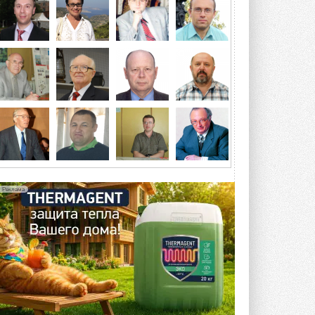
Разработка учитывает влияние
мерзлоты, обледенения и снеговых ...
6 АВГУСТА 2026
Гибридный тепловой насос PV/T
с одним общим испарителем
Исследователи предложили
конструкцию двухисточникового ...
5 АВГУСТА 2026
21-й ежегодный форум
«ЦОД-2026»
Мероприятие пройдет 2-3 сентября в
отеле Radisson Slavyanskaya. Форум
посетит более двух тысяч участников ...
Реклама
5 АВГУСТА 2026
Китайская Shenling представила
линейку тепловых насосов
«воздух-вода» на R290
Серия ThermaX R290 All-In-One
включает три модели ...
4 АВГУСТА 2026
Тепловые насосы в связке с