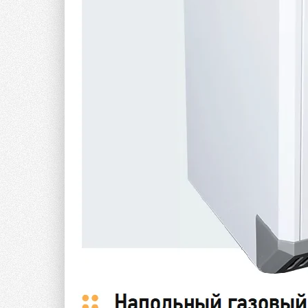
дальнобойность факела [1].
Температура топлива, его вязкость и поверхност
определяющее влияние на качество распыливани
Зависимость поверхностного натяжения топлива
формулой [2]:
σ
t
= σ
—
k
(1 —
t
), (2)
0
0
где σ — поверхностное натяжение, дн/см;
k
— пост
На рис. 1 показана зависимость вязкости топлива