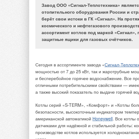
Завод ООО «Сигнал-Теплотехника» являетс
В статье приведено теоретическое обоснование
отопительного оборудования России и стра
возможности улучшения топливной экономичности
дизелей за счёт подогрева поступающего в цилиндры
берёт свои истоки в ГК «Сигнал». На протя
двигателя топлива. Представлены результаты
космического и нефтегазового производств
расчётно-теоретического исследования влияния
температуры топлива на его физические свойства.
ассортимент котлов под маркой «Сигнал», п
Полученные результаты убедительно свидетельству
защитные ящики для газовых счётчиков.
о наличии неиспользованного до настоящего времени
резерва улучшения топливной экономичности дизелей 
счёт подогрева поступающего в цилиндры двигателя
топлива.
Ключевые слова:
эффективность, запас хода, топливн
Сегодня в ассортименте завода «
Сигнал-Теплоте
экономичность, силовая установка, подогрев топлива.
мощностью от 7 до 25 кВт, так и жаротрубные мо
и бесперебойное горячее водоснабжение. Все п
отличными потребительскими свойствами — имеют
а также высокий показатель по выдаче горячей во
В статье приведено теоретическое обосно
экономичности дизелей за счёт подогрева
Котлы серий «S-TERM», «Комфорт» и «Котлы бо
Представлены результаты расчётно-теоре
безопасности, высокоточным индикатором темпер
топлива на его физические свойства. Пол
американской автоматикой
Honeywell
. Все котлы
наличии неиспользованного до настоящег
датчиками для надёжной и стабильной работы: ко
экономичности дизелей за счёт подогрева
производстве котлов используется холоднокатана