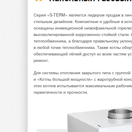
Серия «S-TERM» является лидером продаж в лине
стильным дизайном. Компактные и удобные в ис
оснащены инжекционной низкофакельной горелкой 
высоколегированной коррозионно-стойкой стали. 
теплообменника, а благодаря правильному уклону
в любой точке теплообменника. Также котлы обор
обеспечивающей лёгкий доступ ко всем частям ус
ремонт.
Для системы отопления закрытого типа с группо
и «Котлы большой мощности» с жаротрубной конс
этих котлов испытывается максимальным рабочим 
герметичности и прочности.
Снижение вязкости топлива с ростом температуры
прецизионных пар топливоподающей аппаратуры (