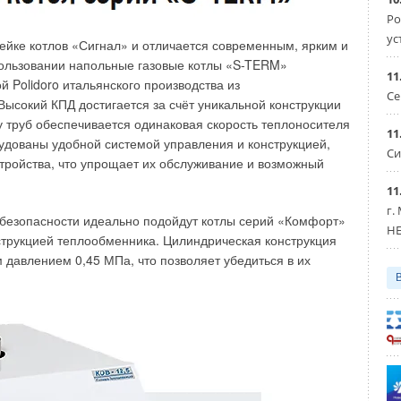
Ро
ус
йке котлов «Сигнал» и отличается современным, ярким и
пользовании напольные газовые котлы «S-TERM»
11
Polidoro итальянского производства из
Се
Высокий КПД достигается за счёт уникальной конструкции
 труб обеспечивается одинаковая скорость теплоносителя
11
удованы удобной системой управления и конструкцией,
Си
тройства, что упрощает их обслуживание и возможный
11
г.
й безопасности идеально подойдут котлы серий «Комфорт»
HE
трукцией теплообменника. Цилиндрическая конструкция
давлением 0,45 МПа, что позволяет убедиться в их
 приведёт к увеличению утечек его через зазоры
к некоторому изменению закона подачи топлива) и к