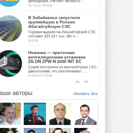
деградации, считают эксперты ...
22 ЧАСА НАЗАД
В Забайкалье запустили
крупнейшую в России
Абагайтуйскую СЭС
Годовая выработка Абагайтуйской СЭС
составит 223 221 тыс. кВт-ч ...
ВЧЕРА
Новинка — приточная
вентиляционная установка
ZILON ZPW-N 2000 INT EC
Серия построена на вентиляторах с EC-
двигателями, что обеспечивает ...
6 АВГУСТА 2026
Учёные ЮУрГУ создали
каскадную установку,
аши авторы
Обновить
Все
объединяющую солнечную и
геотермальную энергию
Природосберегающие технологии ...
6 АВГУСТА 2026
Для Арктики создали
технологию защиты
ветрогенераторов от аварий