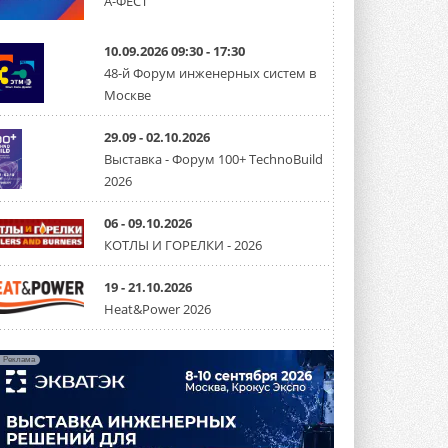
А-ФЕСТ
США запретили использование
иностранных инверторов
10.09.2026 09:30 - 17:30
28 июля 2026 года Федеральная
48-й Форум инженерных систем в
комиссия по связи США (FCC) обновила
Москве
свой специальный перечень Covered ...
31 ИЮЛЯ 2026
29.09 - 02.10.2026
Уже через месяц в России
Выставка - Форум 100+ TechnoBuild
можно будет устанавливать
2026
солнечные панели в МКД
С 1 сентября снимается запрет на
микрогенерацию в многоквартирных ...
06 - 09.10.2026
30 ИЮЛЯ 2026
КОТЛЫ И ГОРЕЛКИ - 2026
Канальные вентиляторы с ЕС-
двигателями Sysimple TRS EC
19 - 21.10.2026
Poti
Heat&Power 2026
Новинка от Системэйр —
прямоугольный канальный ...
30 ИЮЛЯ 2026
Реклама
Краска для окон: как выбрать
состав, который не
растрескается после первой
зимы