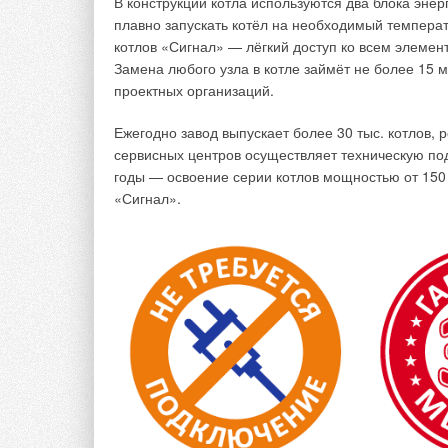
В конструкции котла используются два блока эне
плавно запускать котёл на необходимый темпера
котлов «Сигнал» — лёгкий доступ ко всем элемен
Замена любого узла в котле займёт не более 15 
проектных организаций.
С ростом температуры топлива испаряемость его 
на процесс смесеобразования. При этом обнаруже
Ежегодно завод выпускает более 30 тыс. котлов, 
работы двигателя с вихрекамерным смесеобразов
сервисных центров осуществляет техническую под
с непосредственным впрыском топлива, так как т
годы — освоение серии котлов мощностью от 150 
чем в неразделённой. Отсюда можно сделать выв
«Сигнал».
топлива, то есть с уменьшением теплового состоя
проявляться в большей степени. По этой же прич
с уменьшением величины цикловой подачи топли
Процесс испарения многокомпонентных жидкостей,
происхождения, весьма сложен, так как на него 
течения газовой среды у поверхности жидкости и
с учётом всех действующих факторов чрезвычайн
Для приближенной оценки влияния начальной тем
в цилиндр. Можно воспользоваться методикой, о