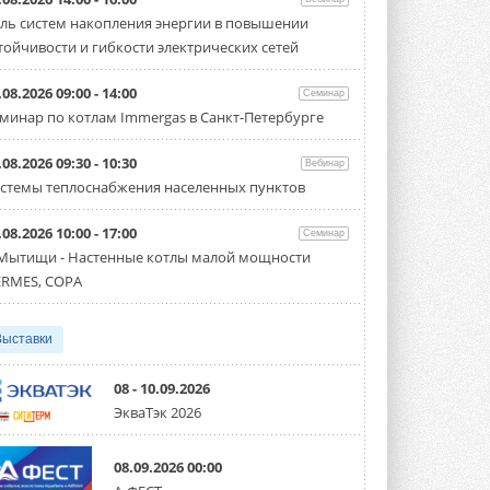
«СиСофт Девелопмент» подвел
ль систем накопления энергии в повышении
итоги конкурса студенческих
проектов «ТИМ-лидеры 2026»
тойчивости и гибкости электрических сетей
Новый сезон конкурса «ТИМ-лидеры»
стартует уже в сентябре 2026 года ...
.08.2026 09:00 - 14:00
Семинар
3 АВГУСТА 2026
минар по котлам Immergas в Санкт-Петербурге
«Русклимат» укрепляет
партнёрство за Уралом
.08.2026 09:30 - 10:30
Вебинар
Президент Омского землячества в
стемы теплоснабжения населенных пунктов
Москве Михаил Тимошенко посетил
Омск с трёхдневным рабочим визитом ...
31 ИЮЛЯ 2026
.08.2026 10:00 - 17:00
Семинар
 Мытищи - Настенные котлы малой мощности
Carrier модернизирует
RMES, COPA
флагманский чиллер AquaEdge
19XR
Чиллер получил новую версию,
работающую на хладагенте R1234ze ...
Выставки
31 ИЮЛЯ 2026
08 - 10.09.2026
Mitsubishi расширяет
ЭкваТэк 2026
направление систем
охлаждения для ЦОД
Mitsubishi Electric создаёт в США новую
08.09.2026 00:00
компанию MEHITS US Inc. ...
31 ИЮЛЯ 2026