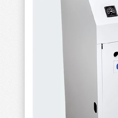
возрастанию неравномерности подачи по цилинд
в быстроходных дизелях процессы подачи топлив
и большую часть этого времени прецизионные па
давлением, что влечёт за собой увеличение вязко
Снижение вязкости, а также поверхностного натя
распыливания [1]. Объясняется это тем, что про
к ослаблению сил взаимодействия между его мол
меньше величина этих сил, тем быстрее будет про
Можно предположить, что с уменьшением величин
на качество его распыливания будет несколько о
начального и конечного периодов впрыска, когда
дросселирующем воздействии на него неполного 
Большое влияние на процесс впрыска оказывает сж
температуры топлива сжимаемость его непрерывн
топлива при его нагреве. Повышение температур
к увеличению периода задержки впрыска и его пр