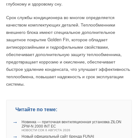
Комментарии
глубокому и здоровому сну.
Ваш E-mail *
Срок службы кондиционера во многом определяется
В этой теме еще нет комментариев
качеством комплектующих деталей. Теплообменники
Текст комментария
Уведомления отключены
внешнего блока имеют специальное дополнительное
Комментарии
Добавить комментарий
защитное покрытие Golden Fin, которое обладает
антикоррозийными и гидрофильными свойствами,
Ваше имя *
В этой теме еще нет комментариев
обеспечивает дополнительную защиту теплообменника,
предотвращает коррозию и окисление, обеспечивает
быстрое удаление конденсата, что улучшает эффективность
Ваш E-mail *
Добавить комментарий
теплообмена, повышает надежность и срок эксплуатации
системы.
Ваше имя *
Текст комментария
Ваш E-mail *
Читайте по теме:
→
Новинка — приточная вентиляционная установка ZILON
ZPW-N 2000 INT EC
Текст комментария
НОВОСТИ СОК 6 АВГУСТА 2026
→
Новый официальный сайт бренда FUNAI