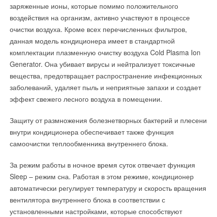
заряженные ионы, которые помимо положительного
→
трубопроводной арматуры
Читайте по теме:
Председатель совета директоров Danfoss Йорген Мадс
НОВОСТИ СОК 13 ИЮЛЯ 2026
Клаусен удостоен Ордена Дружбы
воздействия на организм, активно участвуют в процессе
→
НОВОСТИ СОК 27 ДЕКАБРЯ 2021
Китай установил новые стандарты энергопотребления и
→
Новинка: газовые шаровые краны ЛЗТА «Маршал»
→
очистки воздуха. Кроме всех перечисленных фильтров,
эффективности для солнечной индустрии
«Данфосс» расширяет производство в России
НОВОСТИ СОК 15 МАРТА 2021
НОВОСТИ СОК 7 ИЮЛЯ 2026
НОВОСТИ СОК 22 ДЕКАБРЯ 2021
данная модель кондиционера имеет в стандартной
→
→
«ТД «МАРШАЛ» приглашает на выставку Aquatherm
Минэкономразвития вводит статус «технологических
2018
лидеров»
комплектации плазменную очистку воздуха Cold Plasma Ion
НОВОСТИ СОК 25 ДЕКАБРЯ 2017
НОВОСТИ СОК 7 ИЮЛЯ 2026
Generator. Она убивает вирусы и нейтрализует токсичные
→
→
Aqua-Therm Moscow – состоится 2–5 февраля 2016
В России вступил в силу «зеленый» стандарт для
НОВОСТИ СОК 1 ФЕВРАЛЯ 2016
многоквартирных домов
вещества, предотвращает распространение инфекционных
→
НОВОСТИ СОК 2 ИЮЛЯ 2026
Трубопроводная арматура: требования у «нас» и у
заболеваний, удаляет пыль и неприятные запахи и создает
→
«них»
ФАС выявила сговор в сфере ЖКХ
ЖУРНАЛ СОК ИЮЛЬ 2015
НОВОСТИ СОК 29 ИЮНЯ 2026
эффект свежего лесного воздуха в помещении.
Уведомления отключены
→
→
Шаровой кран: показатели качества
Правительство России обновило правила обращения
ЖУРНАЛ СОК ФЕВРАЛЬ 2015
озоноразрушающих веществ
Комментарии
→
Защиту от размножения болезнетворных бактерий и плесени
НОВОСТИ СОК 29 ИЮНЯ 2026
Как выбрать подходящий шаровой кран?
→
ЖУРНАЛ СОК СЕНТЯБРЬ 2014
В Китае принят трёхлетний план мероприятий по
внутри кондиционера обеспечивает также функция
→
сокращению выбросов в ключевых отраслях
Материалы трубопроводной арматуры
В этой теме еще нет комментариев
НОВОСТИ СОК 23 ИЮНЯ 2026
самоочистки теплообменника внутреннего блока.
ЖУРНАЛ СОК АВГУСТ 2014
→
Новые шаровые краны производства ЛЗТА «Маршал»
НОВОСТИ СОК 19 МАРТА 2014
За режим работы в ночное время суток отвечает функция
→
Выбор шаровых кранов по типу присоединения
Добавить комментарий
Sleep – режим сна. Работая в этом режиме, кондиционер
ЖУРНАЛ СОК ФЕВРАЛЬ 2014
→
Состоялось открытие новой диагностической
автоматически регулирует температуру и скорость вращения
Ваше имя *
лаборатории ЛЗТА 'Маршал'
НОВОСТИ СОК 14 ЯНВАРЯ 2014
вентилятора внутреннего блока в соответствии с
Уведомления отключены
установленными настройками, которые способствуют