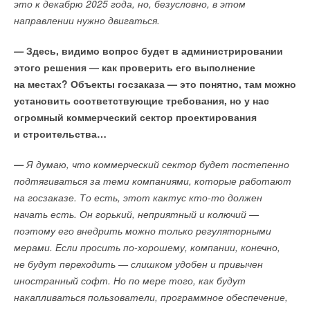
Впервые на Heat&Power: Форум «Собственная
это к декабрю 2025 года, но, безусловно, в этом
генерация»
направлении нужно двигаться.
НОВОСТИ СОК 17 ИЮЛЯ 2026
→
Установлен порядок восстановления паспортов
трубопроводной арматуры
—
Здесь, видимо вопрос будет в администрировании
НОВОСТИ СОК 13 ИЮЛЯ 2026
→
этого решения — как проверить его выполнение
Постановление Правительства РФ №810 не решило
вопрос техприсоединения для несетевых компаний
на местах? Объекты госзаказа — это понятно, там можно
НОВОСТИ СОК 8 ИЮЛЯ 2026
→
установить соответствующие требования, но у нас
Китай установил новые стандарты энергопотребления и
эффективности для солнечной индустрии
огромный коммерческий сектор проектирования
НОВОСТИ СОК 7 ИЮЛЯ 2026
→
Минэкономразвития вводит статус «технологических
и строительства…
лидеров»
НОВОСТИ СОК 7 ИЮЛЯ 2026
→
—
Я думаю, что коммерческий сектор будет постепенно
Гибридная энергосистема поможет Кубе сократить
выбросы на две трети
подтягиваться за теми компаниями, которые работают
НОВОСТИ СОК 6 ИЮЛЯ 2026
→
на госзаказе. То есть, этот кактус кто-то должен
Доля ВИЭ в потреблении электроэнергии в ФРГ достигла
58% в первой половине 2026
начать есть. Он горький, неприятный и колючий —
НОВОСТИ СОК 3 ИЮЛЯ 2026
→
поэтому его внедрить можно только регуляторными
В России вступил в силу «зеленый» стандарт для
многоквартирных домов
мерами. Если просить по-хорошему, компании, конечно,
НОВОСТИ СОК 2 ИЮЛЯ 2026
не будут переходить — слишком удобен и привычен
иностранный софт. Но по мере того, как будут
накапливаться пользователи, программное обеспечение,