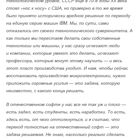
технологическом уровне, СССР еще в 70-е годы ХХ века
в текущих программах составляет 10
3
% мощности всех
стоял «нос к носу» с США, но примерно в то же время
существующих оптовых ТЭС в энергосистеме
», —
было принято исторически вредное решение по переходу
подчеркивают там.
на единую серию машин IBM. Мы, по сути, сами
отказались от своего технологического суверенитета. А
Вадим Карле из Kept считает, что предложенные
как только мы перестаем делать свои собственные
корректировки генкомпаний обоснованы с учетом
технологии или машины, у нас сразу исчезают люди
потребности в поиске сбалансированного решения между
и компании, которые умеют это делать, исчезают
необходимостью модернизации устаревающего
профессора, которые могут этому научить — и весь
оборудования и реальными возможностями отрасли
этот пласт производства уходит. И нам, чтобы сейчас
в текущих условиях.
восстановить производство микроэлектроники, нужно
приложить огромные усилия — это задача, которую
ИСТОЧНИК:
KOMMERSANT.RU
неизвестно, с какого конца решать.
Читайте по теме:
В отечественном софте у нас все не так уж и плохо —
есть задел, есть студенты, есть наработки. То есть,
→
Коалиция из 19 штатов и Нью-Йорка подала в суд на
здесь есть, от чего оттолкнуться, и я считаю, что
EPA
НОВОСТИ СОК 23 ИЮЛЯ 2026
переход полностью на отечественный софт — это
→
Новая редакция СП 60.13330.2020
задача решаемая. Не знаю, насколько реально сделать
НОВОСТИ СОК 17 ИЮЛЯ 2026
→