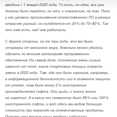
определены целевые значения, согласованные
введена с 1 января 2025 года. То есть, по идее, все уже
с возможностями энергомашиностроения, добавили
должны были перейти, но это, к сожалению, не так. Пока
в организации.
у нас уровень проникновения отечественного ПО в разных
отраслях разный, он колеблется от 2
0
% до 70–8
0
%. Так
В «Силовых машинах» сообщили, что оптимальным будет
что нам есть, над чем работать.
проведение отбора проектов в объеме не менее 5 ГВт для
отечественных газовых турбин с вводами в 2029, 2030, 2031
С другой стороны, за те три года, что мы были
годах. «
Сохранение требований по локализации при
оторваны от внешнего мира, довольно много удалось
производстве паровых и газовых турбин, несмотря
сделать по многим категориям программного
на проблемы со срывом поставок заготовок
обеспечения. На самом деле, положение очень сильно
отечественными поставщиками, будет способствовать
зависит от того, какие стартовые позиции отрасли
обеспечению технологического суверенитета
», —
имели в 2022 году. Там, где они были хорошие, например,
считают там. В «Ростехе» заявили, что исходя из
в информационной безопасности или в сегменте защиты
производственных возможностей считают необходимым
от утечек, там было всего
2
% иностранных
обеспечить долгосрочный гарантированный спрос
производителей софта. Они ушли, и никто этого
на турбины не до 2031 года, а до 2042 года. ОДК «Ростеха»
не заметил. А в каких-то сегментах было 9
9
% или 10
0
%
собирается участвовать в проектах модернизации ТЭС,
иностранного софта, и вот здесь мы видим большую
уточнили в компании. «
Ведущим компаниям-операторам
сложность при переходе на отечественные продукты.
энергетического рынка, которые участвуют в отборе по
Потому что многие наши вендоры работали