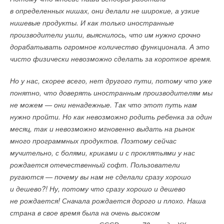
квоте правительства, может быть поставлено
в определенных нишах, они делали не широкие, а узкие
оборудование для электростанций на базе двигателей
нишевые продукты. И как только иностранные
ГТД-110М, — добавили в «Ростехе». — Сейчас ОДК готова
производители ушли, выяснилось, что им нужно срочно
осуществлять поставки турбины большой мощности
дорабатывать огромное количество функционала. А это
в количестве двух единиц в год
». В СПЭ отказались
чисто физически невозможно сделать за короткое время.
от комментариев, в «Эл-5 Энерго», ЛУКОЙЛе и ТГК-16 «Ъ»
не ответили.
Но у нас, скорее всего, нет другого пути, потому что уже
понятно, что доверять иностранным производителям мы
В «Сообществе потребителей энергии» (лобби крупных
не можем — они ненадежные. Так что этот путь нам
потребителей) полагают, что новая порция запросов
нужно пройти. Но как невозможно родить ребенка за один
поставщиков требует проверки обоснованности и оценки
месяц, так и невозможно мгновенно выдать на рынок
ценовых последствий. Так, промышленные потребители
много программных продуктов. Поэтому сейчас
выступают против отмены ценового потолка для проектов
мучительно, с болями, криками и с проклятьями у нас
модернизации, которое приведет к снижению
рождается отечественный софт. Пользователи
эффективности проектов и неоправданному росту платежей.
ругаются — почему вы нам не сделали сразу хорошо
«
Потребители также не поддерживают продление
и дешево?! Ну, потому что сразу хорошо и дешево
программы модернизации, поскольку сумма мощностей
не рождается! Сначала рождается дорого и плохо. Наша
тепловой генерации, которая недавно построена,
страна в свое время была на очень высоком
а также прошла или должна пройти модернизацию,