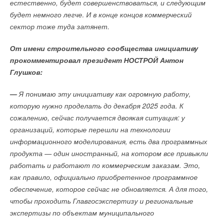
естественно, будет совершенствоваться, и следующим
будет немного легче. И в конце концов коммерческий
Уведомления отключены
сектор тоже туда затянет.
Комментарии
От имени строительного сообщества инициативу
прокомментировал президент НОСТРОЙ Антон
В этой теме еще нет комментариев
Глушков:
—
Я понимаю эту инициативу как огромную работу,
Добавить комментарий
которую нужно проделать до декабря 2025 года. К
Ваше имя *
сожалению, сейчас получается двоякая ситуация: у
организаций, которые перешли на технологии
информационного моделирования, есть два программных
Ваш E-mail *
продукта — один иностранный, на котором все привыкли
работать и работают по коммерческим заказам. Это,
как правило, официально приобретенное программное
Текст комментария
обеспечение, которое сейчас не обновляется. А для того,
чтобы проходить Главгосэкспертизу и региональные
экспертизы по объектам муниципального