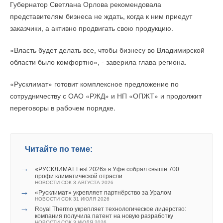
Губернатор Светлана Орлова рекомендовала
вентиляции, кондиционирования, бассейнов, саун и СПА. В
Уведомления отключены
представителям бизнеса не ждать, когда к ним приедут
этом году в мероприятии приняли участие 760 компаний из
заказчики, а активно продвигать свою продукцию.
29 стран. За 4 дня выставки посетили 27 643 профессионала
Комментарии
в сфере HVAC & Pool.
«Власть будет делать все, чтобы бизнесу во Владимирской
В этой теме еще нет комментариев
области было комфортно», - заверила глава региона.
«Русклимат» готовит комплексное предложение по
Читайте по теме:
Добавить комментарий
сотрудничеству с ОАО «РЖД» и НП «ОПЖТ» и продолжит
→
RIDGID на выставке Aquatherm Moscow 2020
переговоры в рабочем порядке.
Ваше имя *
НОВОСТИ СОК 21 ФЕВРАЛЯ 2020
Читайте по теме:
→
FlexShaft для прочистки домашней канализации
НОВОСТИ СОК 11 ИЮЛЯ 2019
→
→
Продукция RIDGID на Aquatherm Moscow 2019
Учёные ЮУрГУ создали каскадную установку,
Ваш E-mail *
НОВОСТИ СОК 27 ФЕВРАЛЯ 2019
объединяющую солнечную и геотермальную энергию
Читайте по теме:
→
НОВОСТИ СОК 6 АВГУСТА 2026
Прочистная машинка PowerClear
→
НОВОСТИ СОК 5 ИЮНЯ 2018
Гибридный тепловой насос PV/T с одним общим
→
→
«РУСКЛИМАТ Fest 2026» в Уфе собрал свыше 700
испарителем
RIDGID подвёл итоги 2017 года
профи климатической отрасли
НОВОСТИ СОК 5 АВГУСТА 2026
НОВОСТИ СОК 19 МАРТА 2018
Текст комментария
НОВОСТИ СОК 3 АВГУСТА 2026
→
→
Китайская Shenling представила линейку тепловых
Новые пресс-инструменты Ridgid стали легче, меньше и
→
«Русклимат» укрепляет партнёрство за Уралом
насосов «воздух-вода» на R290
умнее
НОВОСТИ СОК 31 ИЮЛЯ 2026
НОВОСТИ СОК 4 АВГУСТА 2026
ЖУРНАЛ СОК ЯНВАРЬ 2018
→
→
→
Royal Thermo укрепляет технологическое лидерство:
Тепловые насосы в связке с солнечной генерацией и
Мобильная мастерская c системой хранения RIDGID
компания получила патент на новую разработку
накопителем снижают потребление на 60%
НОВОСТИ СОК 25 ДЕКАБРЯ 2017
НОВОСТИ СОК 3 ИЮЛЯ 2026
НОВОСТИ СОК 4 АВГУСТА 2026