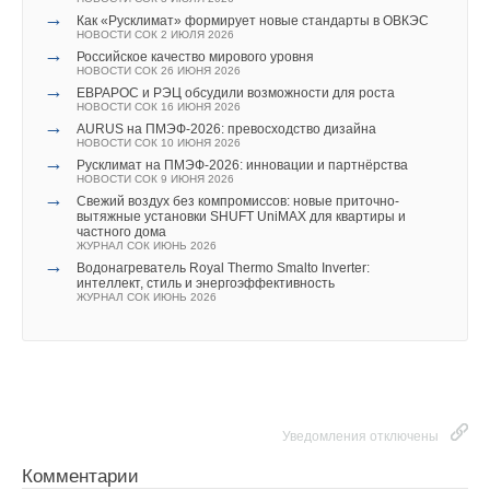
→
Новые коронки RIDGID
→
→
Как «Русклимат» формирует новые стандарты в ОВКЭС
США запретили использование иностранных
НОВОСТИ СОК 26 СЕНТЯБРЯ 2017
НОВОСТИ СОК 2 ИЮЛЯ 2026
инверторов
→
Новая система видеодиагностики
→
НОВОСТИ СОК 31 ИЮЛЯ 2026
Российское качество мирового уровня
НОВОСТИ СОК 4 МАЯ 2017
→
НОВОСТИ СОК 26 ИЮНЯ 2026
Уже через месяц в России можно будет устанавливать
→
RIDGID представил адаптер для фаскоснимателя B-500
→
солнечные панели в МКД
ЕВРАРОС и РЭЦ обсудили возможности для роста
НОВОСТИ СОК 15 ФЕВРАЛЯ 2017
НОВОСТИ СОК 30 ИЮЛЯ 2026
НОВОСТИ СОК 16 ИЮНЯ 2026
→
→
ВИЭ обойдут уголь по выработке электроэнергии в
AURUS на ПМЭФ-2026: превосходство дизайна
текущем году
НОВОСТИ СОК 10 ИЮНЯ 2026
НОВОСТИ СОК 27 ИЮЛЯ 2026
→
Русклимат на ПМЭФ-2026: инновации и партнёрства
→
Stiebel Eltron отмечает 50 лет производства тепловых
НОВОСТИ СОК 9 ИЮНЯ 2026
насосов
→
Свежий воздух без компромиссов: новые приточно-
НОВОСТИ СОК 24 ИЮЛЯ 2026
вытяжные установки SHUFT UniMAX для квартиры и
→
Китай опубликовал план развития сектора ВИЭ на
частного дома
Уведомления отключены
период 2026-2030 гг.
ЖУРНАЛ СОК ИЮНЬ 2026
НОВОСТИ СОК 24 ИЮЛЯ 2026
→
Водонагреватель Royal Thermo Smalto Inverter:
Комментарии
→
В Дагестане ввели вторую очередь крупнейшей в России
интеллект, стиль и энергоэффективность
ветроэлектростанции
ЖУРНАЛ СОК ИЮНЬ 2026
НОВОСТИ СОК 23 ИЮЛЯ 2026
В этой теме еще нет комментариев
Добавить комментарий
Уведомления отключены
Ваше имя *
Уведомления отключены
Комментарии
Комментарии