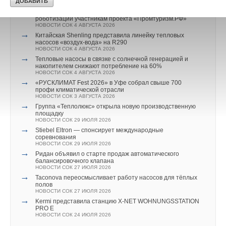
НОВОСТИ СОК 5 АВГУСТА 2026
→
Корпорация «Термекс» представила передовой опыт
роботизации участникам проекта «Промтуризм.РФ»
НОВОСТИ СОК 4 АВГУСТА 2026
→
Китайская Shenling представила линейку тепловых
насосов «воздух-вода» на R290
НОВОСТИ СОК 4 АВГУСТА 2026
→
Тепловые насосы в связке с солнечной генерацией и
накопителем снижают потребление на 60%
НОВОСТИ СОК 4 АВГУСТА 2026
→
«РУСКЛИМАТ Fest 2026» в Уфе собрал свыше 700
профи климатической отрасли
НОВОСТИ СОК 3 АВГУСТА 2026
→
Группа «Теплолюкс» открыла новую производственную
площадку
НОВОСТИ СОК 29 ИЮЛЯ 2026
→
Stiebel Eltron — спонсирует международные
соревнования
НОВОСТИ СОК 29 ИЮЛЯ 2026
→
Ридан объявил о старте продаж автоматического
балансировочного клапана
НОВОСТИ СОК 27 ИЮЛЯ 2026
→
Taconova переосмысливает работу насосов для тёплых
полов
НОВОСТИ СОК 27 ИЮЛЯ 2026
→
Kermi представила станцию X-NET WOHNUNGSSTATION
PRO E
НОВОСТИ СОК 24 ИЮЛЯ 2026